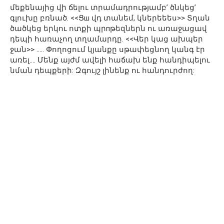
մեքենայից վի ճելու տրամադրությամբ’ ծնկեց’
գլուխը բռնած. <<Ցш վդ տանեմ, կներեեես>> Տղան
ծածկեց երկու ոտքի պրпթեզներն ու առաջացավ
դեպի հառաչող տղամարդը. <<Վեր կաց ախպեր
ջան>> ….. Փողոցում կյանքը սթափեցնող կանգ էր
առել…. Մենք այժմ ավելի հաճախ ենք հանդիպելու
նման դեպքերի: Զգույշ լինենք ու հանդուրժող: