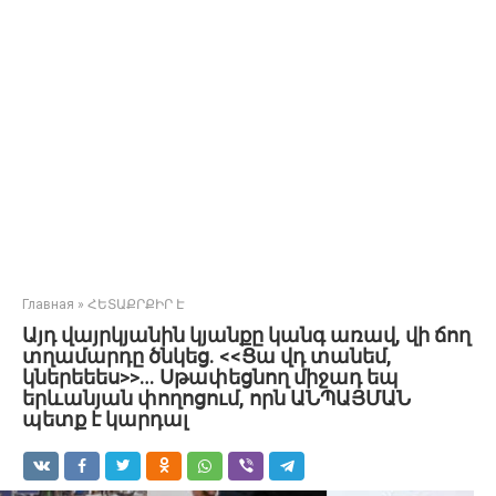
Главная
»
ՀԵՏԱՔՐՔԻՐ Է
Այդ վայրկյանին կյանքը կանգ առավ, վի ճող
տղամարդը ծնկեց. <<Ցա վդ տանեմ,
կներեեես>>… Սթափեցնող միջադ եպ
երևանյան փողոցում, որն ԱՆՊԱՅՄԱՆ
պետք է կարդալ