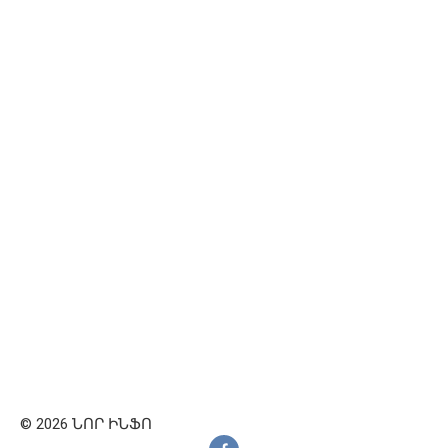
© 2026 ՆՈՐ ԻՆՖՈ