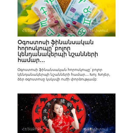
ՀԵՏԱՔՐՔԻՐ Է
0
916դիտում
Օգոստոսի ֆինանսական
հորոսկոպը՝ բոլոր
կենդանակերպի նշանների
համար․․․
Օգոստոսի ֆինանսական հորոսկոպը՝ բոլոր
կենդանակերպի նշանների համար․․․ Խոյ. Խոյեր,
ձեր օգոստոսը կսկսվի ուժի փորձությամբ:
ՀԵՏԱՔՐՔԻՐ Է
0
931դիտում