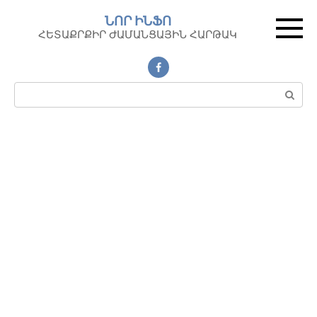
Перейти
ՆՈՐ ԻՆՖՈ
к
ՀԵՏԱՔՐՔԻՐ ԺԱՄԱՆՑԱՅԻՆ ՀԱՐԹԱԿ
контенту
Поиск: