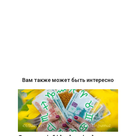
Вам также может быть интересно
ՀԵՏԱՔՐՔԻՐ Է
0
553դիտում