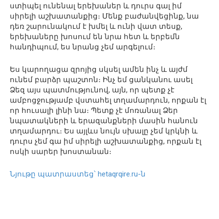
ստիպել ունենալ երեխաներ և դուրս գալ իմ
սիրելի աշխատանքից։ Մենք բաժանվեցինք, նա
դեռ շարունակում է խմել և ունի վատ տեսք,
երեխաները խոսում են նրա հետ և երբեմն
հանդիպում, ես նրանց չեմ արգելում։
Ես կարողացա զրոյից սկսել ամեն ինչ և այժմ
ունեմ բարձր պաշտոն։ Ինչ եմ ցանկանու ասել
Ձեզ այս պատմությունով, այն, որ պետք չէ
ամբոցջությամբ վստահել տղամարդուն, որքան էլ
որ հուսալի լինի նա։ Պետք չէ մոռանալ Ձեր
նպատակների և երազանքների մասին հանուն
տղամարդու։ Ես այլևս նույն սխալը չեմ կրկնի և
դուրս չեմ գա իմ սիրելի աշխատանքից, որքան էլ
ոսկի սարեր խոստանան։
Նյութը պատրաստեց՝ hetaqrqire.ru-ն