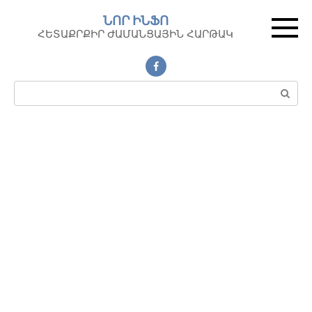
Перейти
ՆՈՐ ԻՆՖՈ
к
ՀԵՏԱՔՐՔԻՐ ԺԱՄԱՆՑԱՅԻՆ ՀԱՐԹԱԿ
контенту
Поиск: