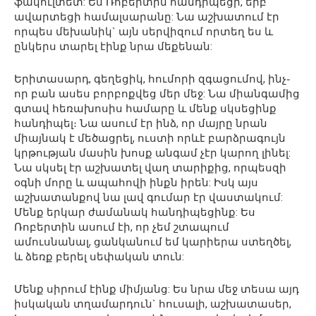
ֆակուլտետ: Ես Ռոբերտին հանդիպեցի, երբ
ավարտեցի համալսարանը: Նա աշխատում էր
որպես մեխանիկ` այն սերվիզում որտեղ ես և
ընկերս տարել էինք նրա մեքենան:
Երիտասարդ, գեղեցիկ, հումորի զգացումով, ինչ֊
որ բան ասես բորբոքվեց մեր մեջ: Նա միանգամից
գտավ հեռախոսիս համարը և մենք սկսեցինք
հանդիպել։ Նա ասում էր ինձ, որ մայրը նրան
միայնակ է մեծացրել, ուստի որևէ բարձրագույն
կրթության մասին խոսք անգամ չէր կարող լինել:
Նա սկսել էր աշխատել վաղ տարիքից, որպեսզի
օգնի մորը և ապահովի ինքն իրեն: Իսկ այս
աշխատանքով նա լավ գումար էր վաստակում:
Մենք երկար ժամանակ հանդիպեցինք: Ես
Ռոբերտին ասում էի, որ չեմ շտապում
ամուսնանալ, ցանկանում եմ կարիերա ստեղծել,
և ձեռք բերել սեփական տուն:
Մենք սիրում էինք միմյանց: Ես նրա մեջ տեսա այդ
իսկական տղամարդուն` հուսալի, աշխատասեր,