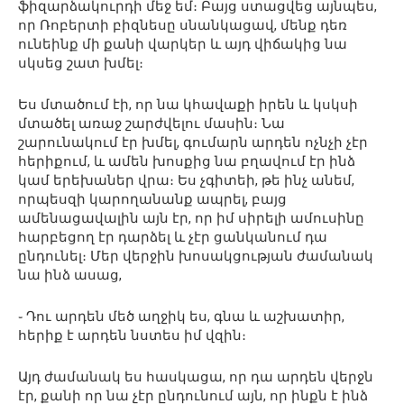
ֆիզարձակուրդի մեջ եմ։ Բայց ստացվեց այնպես,
որ Ռոբերտի բիզնեսը սնանկացավ, մենք դեռ
ունեինք մի քանի վարկեր և այդ վիճակից նա
սկսեց շատ խմել։
Ես մտածում էի, որ նա կհավաքի իրեն և կսկսի
մտածել առաջ շարժվելու մասին։ Նա
շարունակում էր խմել, գումարն արդեն ոչնչի չէր
հերիքում, և ամեն խոսքից նա բղավում էր ինձ
կամ երեխաներ վրա։ Ես չգիտեի, թե ինչ անեմ,
որպեսզի կարողանանք ապրել, բայց
ամենացավալին այն էր, որ իմ սիրելի ամուսինը
հարբեցող էր դարձել և չէր ցանկանում դա
ընդունել։ Մեր վերջին խոսակցության ժամանակ
նա ինձ ասաց,
֊ Դու արդեն մեծ աղջիկ ես, գնա և աշխատիր,
հերիք է արդեն նստես իմ վզին։
Այդ ժամանակ ես հասկացա, որ դա արդեն վերջն
էր, քանի որ նա չէր ընդունում այն, որ ինքն է ինձ