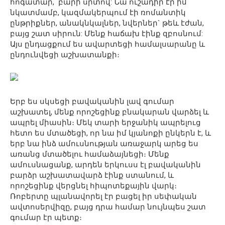
հոգատար, բարի սրտով: Նա ուշադիր էր իմ
նկատմամբ, կազմակերպում էի ռոմանտիկ
ընթրիքներ, անակնկալներ, նվերներ` թեև էժան,
բայց շատ սիրուն: Մենք հաճախ էինք զբոսնում:
Այս ընդացքում ես ավարտեցի համալսարանը և
ընդունվեցի աշխատանքի։
Երբ ես սկսեցի բավականին լավ գումար
աշխատել, մենք որոշեցինք բնակարան վարձել և
ապրել միասին։ Մեկ տարի երջանիկ ապրելուց
հետո ես մտածեցի, որ նա իմ կյանոքի ընկերն է, և
երբ նա ինձ ամուսնության առաջարկ արեց ես
առանց մտածելու համաձայնեցի։ Մենք
ամուսնացանք, արդեն երկուսս էլ բավականին
բարձր աշխատավարձ էինք ստանում, և
որոշեցինք վերցնել հիպոտեքային վարկ։
Ռոբերտը պլանավորել էր բացել իր սեփական
ավտոսերվիզը, բայց դրա համար նույնպես շատ
գումար էր պետք։