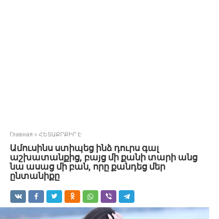
Главная
»
ՀԵՏԱՔՐՔԻՐ Է
Ամուսինս ստիպեց ինձ դուրս գալ
աշխատանքից, բայց մի քանի տարի անց
նա ասաց մի բան, որը քանդեց մեր
ընտանիքը