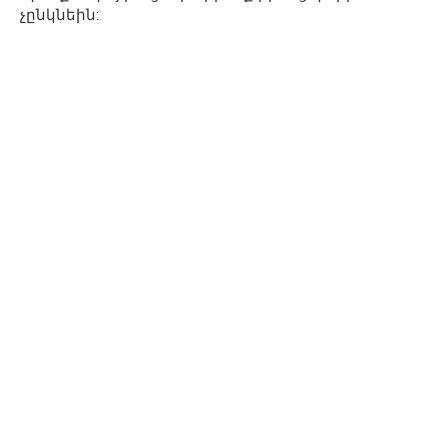
չընկնեին: