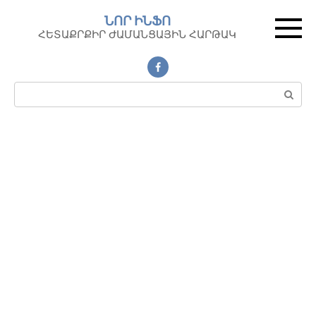
Перейти
ՆՈՐ ԻՆՖՈ
к
ՀԵՏԱՔՐՔԻՐ ԺԱՄԱՆՑԱՅԻՆ ՀԱՐԹԱԿ
контенту
Поиск: