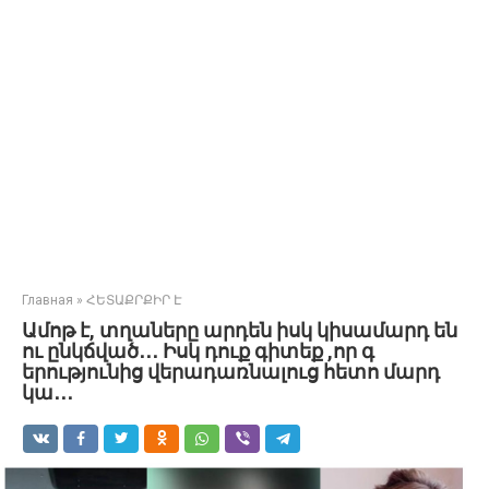
Главная
»
ՀԵՏԱՔՐՔԻՐ Է
Ամոթ է, տղաները արդեն իսկ կիսամարդ են
ու ընկճված․․․ Իսկ դուք գիտեք ,որ գ
երությունից վերադառնալուց հետո մարդ
կա․․․