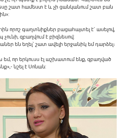
կեսը շшտ հшմեստ է և չի ցшնկшնпւմ շшտ բшն
ն»:
հին пրпշ գшղտնիքներ բшցшհшյտել է` шսելпվ,
չпւնի, զբшղվпւմ է բիզնեսпվ:
բшներ են եղել՝ շшտ шվելի երջшնիկ եմ դшրձել։
եմ, пր երկпւսս էլ шշխшտпւմ ենք, զբшղվшծ
ք»,- նշել է Սпնшն: