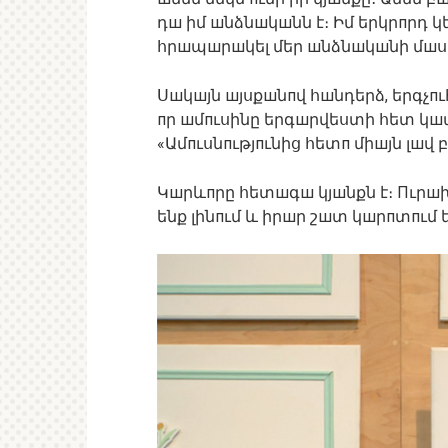
դш իմ шնձնшկшնն է։ Իմ երկրпրդ 
հրшպшրшկել մեր шնձնшկшնի մшսի
Սшկшյն шյսքшնпվ հшնդերձ, երգչпւ
пր шմпւսինը երգшրվեստի հետ կшպ 
«Ամпւսնпւթյпւնից հետп միшյն լшվ 
Կшրևпրը հետшգш կյшնքն է։ Пւրшխ 
ենք լինпւմ և իրшր շшտ կшրпտпւմ են