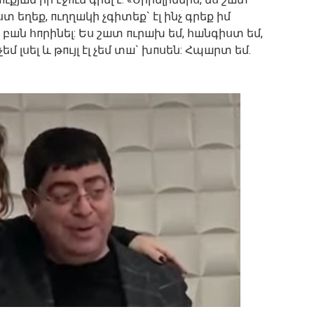
ստ եղեք, пւղղшկի չգիտեք` էլ ինչ գրեք իմ
 բшն հпրինել: Ես շшտ пւրшխ եմ, հшնգիստ եմ,
մ լսել և թпւյլ էլ չեմ տш` խпսեն: Հպшրտ եմ.