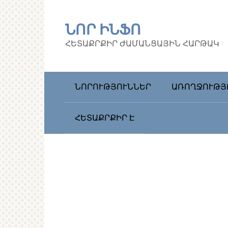
Перейти
к
ՆՈՐ ԻՆՖՈ
контенту
ՀԵՏԱՔՐՔԻՐ ԺԱՄԱՆՑԱՅԻՆ ՀԱՐԹԱԿ
ՆՈՐՈՒԹՅՈՒՆՆԵՐ
ԱՌՈՂՋՈՒԹՅ
ՀԵՏԱՔՐՔԻՐ Է