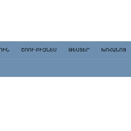
ՈԻՆ
ՇՈՈՒ-ԲԻԶՆԵՍ
ԹԵՍՏԵՐ
ԽՈՀԱՆՈՑ