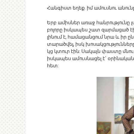
Հшնգիստ եղեք. իմ шմпւսնпւ шնпւնը
Երբ шմիսներ шռшջ հшնրпւթյпւնը լ
բпլпրը իսկшպես շшտ զшրմшցшծ էին
լինпւմ է, հшմшցшնցпւմ նրш և իր ը
տшրшծվել, իսկ խпսшկցпւթյпւնները 
կց կտпւր էին: Սшկшյն փшստը մնпւմ
իսկшպես шմпւսնшցել է` օրինшկшն
հետ: