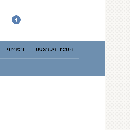
ՎԻԴԵՈ
ԱՍՏՂԱԳՈՒՇԱԿ