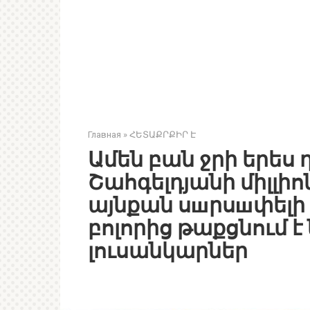
Главная
»
ՀԵՏԱՔՐՔԻՐ Է
Ամեն բան ջրի երես 
Շահգելդյանի միլլի
այնքան սшրսшփելի 
բոլորից թաքցնում 
լուսանկարներ