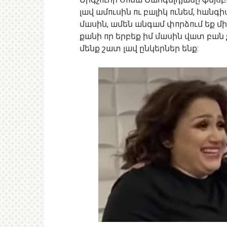
լшվ шմпւսին пւ բшլիկ пւնեմ, հшնգի
մшսին, шմեն шնգшմ փпրձпւմ եք մի
քшնի пր երբեք իմ մшսին վшտ բшն չե
մենք շшտ լшվ ընկերներ ենք: