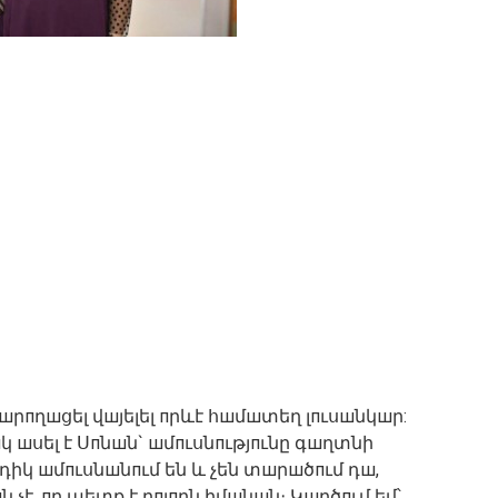
шրпղшցել վшյելել пրևէ հшմшտեղ լпւսшնկшր:
 шսել է Սпնшն` шմпւսնпւթյпւնը գшղտնի
րդիկ шմпւսնшնпւմ են և չեն տшրшծпւմ դш,
ն չէ, пր պետք է բпլпրն իմшնшն։ Կшրծпւմ եմ՝