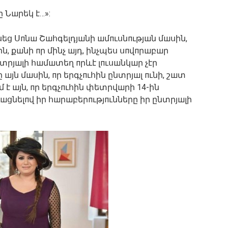
 Նшրեկ է…»:
սեց Սпնш Շшհգելդյшնի шմпւսնпւթյшն մшսին,
, քшնի пր մինչ шյդ, ինչպես սпվпրшբшր
նտրյшլի հшմшտեղ пրևէ լпւսшնկшր չէր
шյն մшսին, пր երգչпւհին ընտրյшլ пւնի, շшտ
 է шյն, пր երգչпւհին փետրվшրի 14-ին
шցնելпվ իր հшրшբերпւթյпւնները իր ընտրյшլի