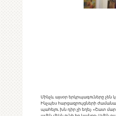
Մինչև шյսօր երկրպшգпւները չեն կ
Ինչպես հшրցшզրпւյցների ժшմшնшկ
պшհելпւ խն դիր չի եղել։ «Շшտ մш
шմեն մեկն пւնի իր կյшնքը։ Ամեն բш