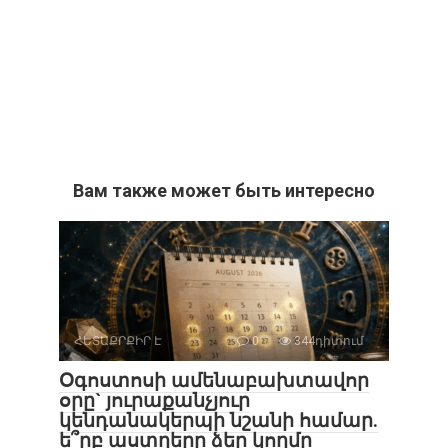
Вам также может быть интересно
ՀԵՏԱՔՐՔԻՐ Է
0
344դիտում
Օգոստոսի ամենաբախտավոր
օրը` յուրաքանչյուր
կենդանակերպի նշանի համար.
ե՞րբ աստղերը ձեր կողմը