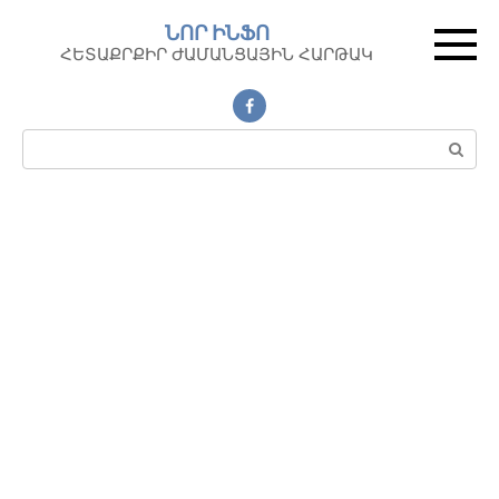
Перейти
ՆՈՐ ԻՆՖՈ
к
ՀԵՏԱՔՐՔԻՐ ԺԱՄԱՆՑԱՅԻՆ ՀԱՐԹԱԿ
контенту
Поиск: