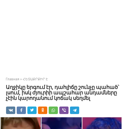
Главная
»
ՀԵՏԱՔՐՔԻՐ Է
Աղջիկը երգում էր, դահլիճը շունչը պահած՝
լսում, իսկ ժյուրիի ապշահար անդամները
չէին կարողանում կոճակ սեղմել