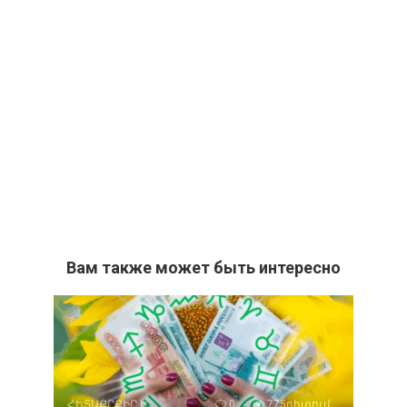
Вам также может быть интересно
ՀԵՏԱՔՐՔԻՐ Է
0
775դիտում