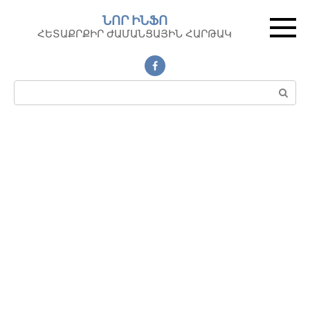
Перейти
ՆՈՐ ԻՆՖՈ
к
ՀԵՏԱՔՐՔԻՐ ԺԱՄԱՆՑԱՅԻՆ ՀԱՐԹԱԿ
контенту
Поиск: