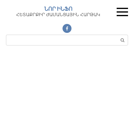
Перейти
ՆՈՐ ԻՆՖՈ
к
ՀԵՏԱՔՐՔԻՐ ԺԱՄԱՆՑԱՅԻՆ ՀԱՐԹԱԿ
контенту
Поиск: