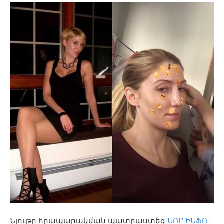
Նյութը հրապարակման պատրաստեց
ՆՈՐ ԻՆՖՈ-