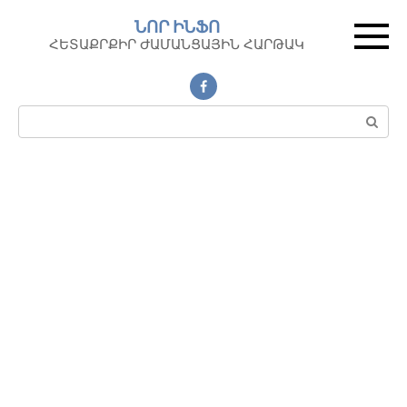
Перейти
ՆՈՐ ԻՆՖՈ
к
ՀԵՏԱՔՐՔԻՐ ԺԱՄԱՆՑԱՅԻՆ ՀԱՐԹԱԿ
контенту
Поиск: