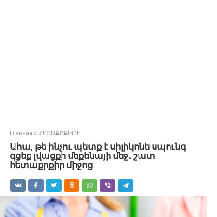
Главная
»
ՀԵՏԱՔՐՔԻՐ Է
Ահա, թե ինչու պետք է սիլիկոնե սպունգ
գցեք լվացքի մեքենայի մեջ․ շատ
հետաքրքիր միջոց