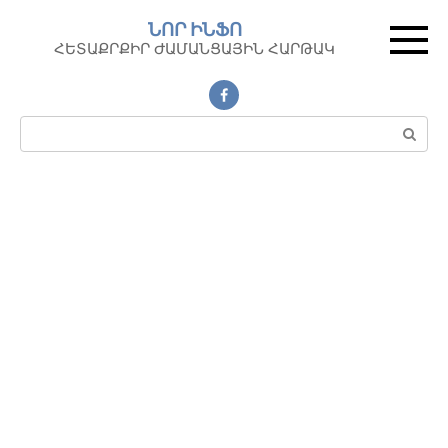
Перейти
ՆՈՐ ԻՆՖՈ
к
ՀԵՏԱՔՐՔԻՐ ԺԱՄԱՆՑԱՅԻՆ ՀԱՐԹԱԿ
контенту
Поиск: