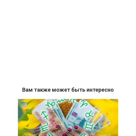
Вам также может быть интересно
ՀԵՏԱՔՐՔԻՐ Է
0
720դիտում