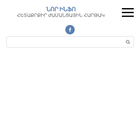
Перейти
ՆՈՐ ԻՆՖՈ
к
ՀԵՏԱՔՐՔԻՐ ԺԱՄԱՆՑԱՅԻՆ ՀԱՐԹԱԿ
контенту
Поиск: