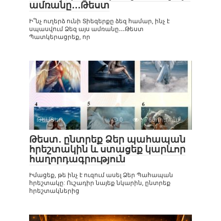
ամռանը․․․Թեստ
Ի՞նչ ուղերձ ունի Տիեզերքը ձեզ համար, ինչ է
սպասվում Ձեզ այս ամռանը․․․Թեստ
Պատկերացրեք, որ
ԹԵՍՏԵՐ
0
1 766դիտում
Թեստ․ ընտրեք Ձեր պահապան
հրեշտակին և ստացեք կարևոր
հաղորդագրություն
Իմացեք, թե ինչ է ուզում ասել Ձեր Պահապան
հրեշտակը: Ուշադիր նայեք նկարին, ընտրեք
հրեշտակներից