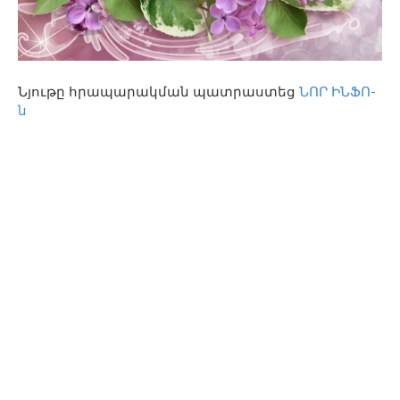
Նյութը հրապարակման պատրաստեց
ՆՈՐ ԻՆՖՈ-
ն