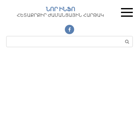
Перейти
ՆՈՐ ԻՆՖՈ
к
ՀԵՏԱՔՐՔԻՐ ԺԱՄԱՆՑԱՅԻՆ ՀԱՐԹԱԿ
контенту
Поиск: