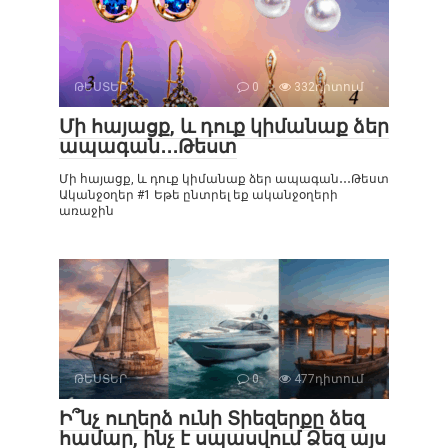
ԹԵՍՏԵՐ
0
332դիտում
Մի հայացք, և դուք կիմանաք ձեր
ապագան․․․Թեստ
Մի հայացք, և դուք կիմանաք ձեր ապագան․․․Թեստ
Ականջօղեր #1 Եթե ընտրել եք ականջօղերի
առաջին
ԹԵՍՏԵՐ
0
477դիտում
Ի՞նչ ուղերձ ունի Տիեզերքը ձեզ
համար, ինչ է սպասվում Ձեզ այս