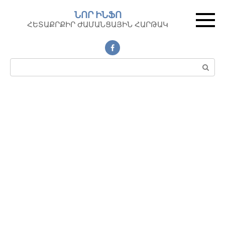
Перейти
ՆՈՐ ԻՆՖՈ
к
ՀԵՏԱՔՐՔԻՐ ԺԱՄԱՆՑԱՅԻՆ ՀԱՐԹԱԿ
контенту
Поиск: