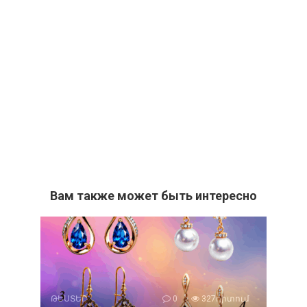
Вам также может быть интересно
ԹԵՍՏԵՐ
0
327դիտում