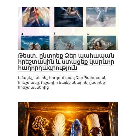
ԹԵՍՏԵՐ
0
1 756դիտում
Թեստ․ ընտրեք Ձեր պահապան
հրեշտակին և ստացեք կարևոր
հաղորդագրություն
Իմացեք, թե ինչ է ուզում ասել Ձեր Պահապան
հրեշտակը: Ուշադիր նայեք նկարին, ընտրեք
հրեշտակներից