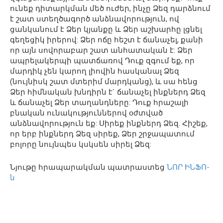
ունեք դիտարկման մեծ ուժեր, ինչը Ձեզ դարձնում
է շատ ստեղծագործ անձնավորություն, ով
ցանկանում է Ձեր կյանքը և Ձեր աշխարհը լցնել
գեղեցիկ իրերով: Ձեր ոճը հեշտ է ճանաչել, քանի
որ այն սովորաբար շատ անհատական ​​է: Ձեր
ապրելակերպի պատճառով Դուք զգում եք, որ
մարդիկ չեն կարող լիովին հասկանալ Ձեզ
(նույնիսկ շատ մտերիմ մարդկանց), և սա հենց
Ձեր հիմնական խնդիրն է` ճանաչել ինքներդ Ձեզ
և ճանաչել Ձեր տաղանդները: Դուք հրաշալի
բնական ունակություններով օժտված
անձնավորություն եք: Սիրեք ինքներդ Ձեզ. Հիշեք,
որ երբ ինքներդ Ձեզ սիրեք, Ձեր շրջապատում
բոլորը նույնպես կսկսեն սիրել Ձեզ:
Նյութը հրապարակման պատրաստեց
ՆՈՐ ԻՆՖՈ-
ն