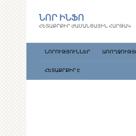
Перейти
к
ՆՈՐ ԻՆՖՈ
контенту
ՀԵՏԱՔՐՔԻՐ ԺԱՄԱՆՑԱՅԻՆ ՀԱՐԹԱԿ
ՆՈՐՈՒԹՅՈՒՆՆԵՐ
ԱՌՈՂՋՈՒԹՅ
ՀԵՏԱՔՐՔԻՐ Է