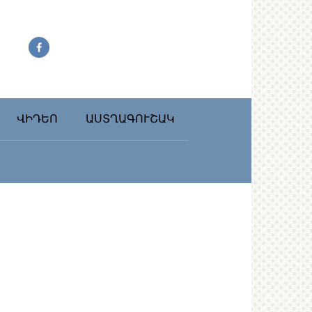
ՎԻԴԵՈ
ԱՍՏՂԱԳՈՒՇԱԿ