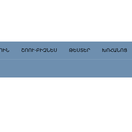
ՈԻՆ
ՇՈՈՒ-ԲԻԶՆԵՍ
ԹԵՍՏԵՐ
ԽՈՀԱՆՈՑ