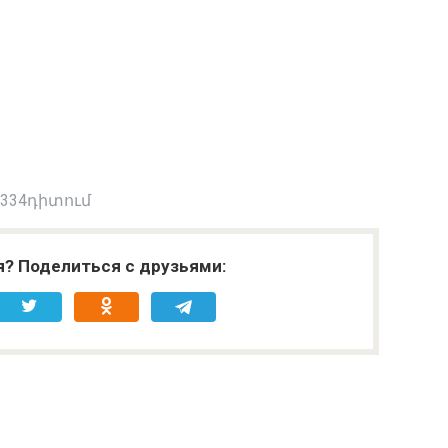
 334դիտում
я? Поделиться с друзьями: