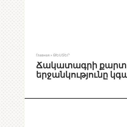
Главная
»
ԹԵՍՏԵՐ
Ճակատագրի քարտը 
երջանկությունը կգա