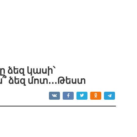
ձեզ կասի՝
՞ ձեզ մոտ․․․Թեստ