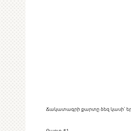
Ճակատագրի քարտը ձեզ կասի՝ երջ
Քարտ #1