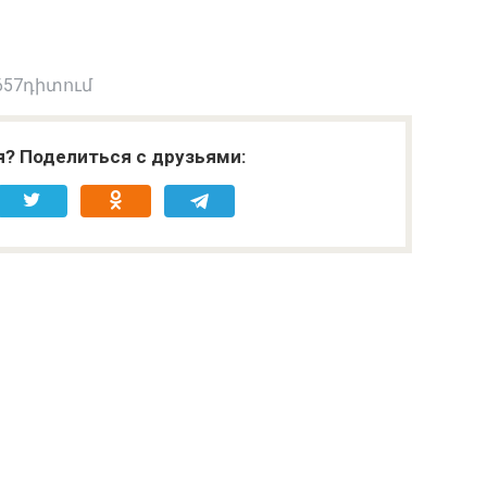
657դիտում
я? Поделиться с друзьями: