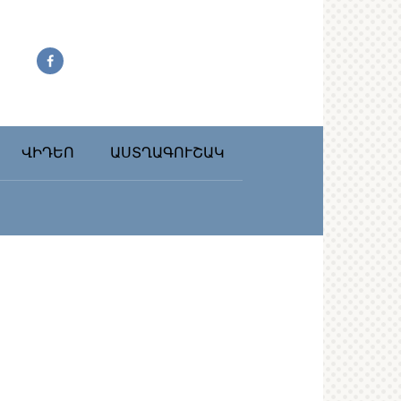
ՎԻԴԵՈ
ԱՍՏՂԱԳՈՒՇԱԿ