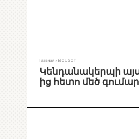
Главная
»
ԹԵՍՏԵՐ
Կենդանակերպի այս 
ից հետո մեծ գումա