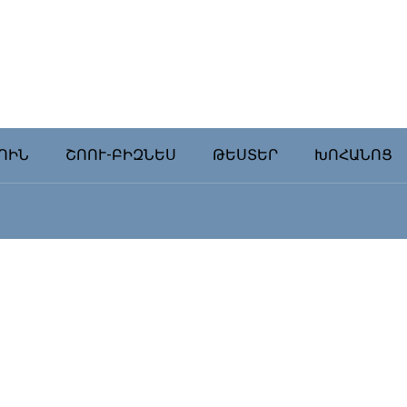
ՈԻՆ
ՇՈՈՒ-ԲԻԶՆԵՍ
ԹԵՍՏԵՐ
ԽՈՀԱՆՈՑ