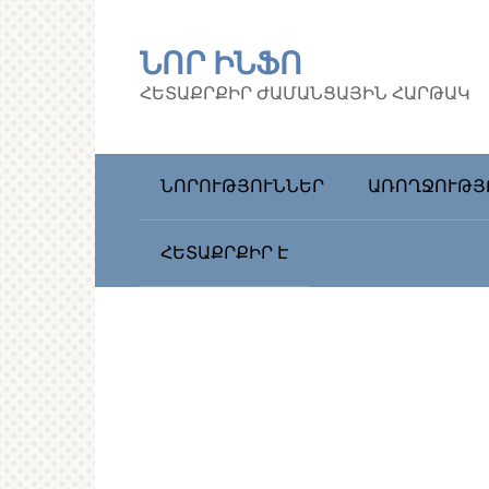
Перейти
к
ՆՈՐ ԻՆՖՈ
контенту
ՀԵՏԱՔՐՔԻՐ ԺԱՄԱՆՑԱՅԻՆ ՀԱՐԹԱԿ
ՆՈՐՈՒԹՅՈՒՆՆԵՐ
ԱՌՈՂՋՈՒԹՅ
ՀԵՏԱՔՐՔԻՐ Է