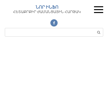
Перейти
ՆՈՐ ԻՆՖՈ
к
ՀԵՏԱՔՐՔԻՐ ԺԱՄԱՆՑԱՅԻՆ ՀԱՐԹԱԿ
контенту
Поиск: