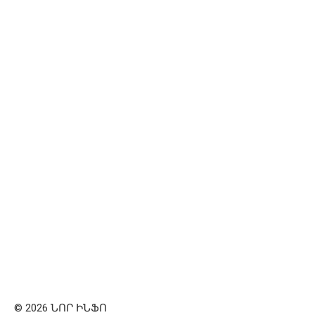
© 2026 ՆՈՐ ԻՆՖՈ