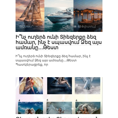
ԹԵՍՏԵՐ
0
484դիտում
Ի՞նչ ուղերձ ունի Տիեզերքը ձեզ
համար, ինչ է սպասվում Ձեզ այս
ամռանը․․․Թեստ
Ի՞նչ ուղերձ ունի Տիեզերքը ձեզ համար, ինչ է
սպասվում Ձեզ այս ամռանը․․․Թեստ
Պատկերացրեք, որ
ԹԵՍՏԵՐ
0
1 768դիտում