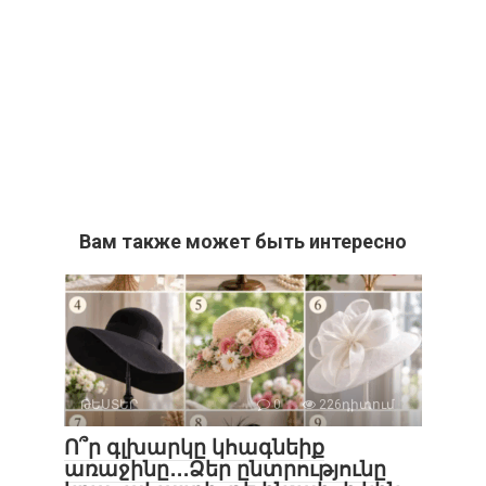
Вам также может быть интересно
ԹԵՍՏԵՐ
0
226դիտում
Ո՞ր գլխարկը կհագնեիք
առաջինը․․․Ձեր ընտրությունը