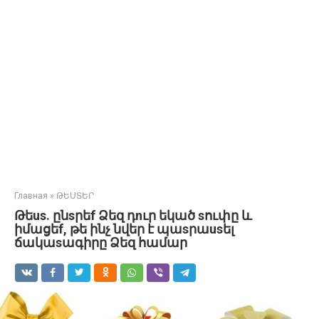
Главная
»
ԹԵՍՏԵՐ
Թեus. ընsրեf Ձեզ դnւր եկած sուփը և
իմացեf, թե ինչ նվեր է պաsրաusել
ճակաsագիրը Ձեզ համար