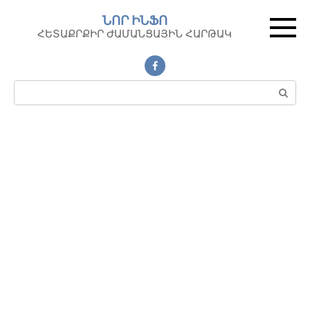
Перейти
ՆՈՐ ԻՆՖՈ
к
ՀԵՏԱՔՐՔԻՐ ԺԱՄԱՆՑԱՅԻՆ ՀԱՐԹԱԿ
контенту
Поиск: