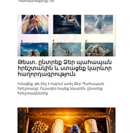
Պատկերացրեք, որ
ԹԵՍՏԵՐ
0
1 765դիտում
Թեստ․ ընտրեք Ձեր պահապան
հրեշտակին և ստացեք կարևոր
հաղորդագրություն
Իմացեք, թե ինչ է ուզում ասել Ձեր Պահապան
հրեշտակը: Ուշադիր նայեք նկարին, ընտրեք
հրեշտակներից