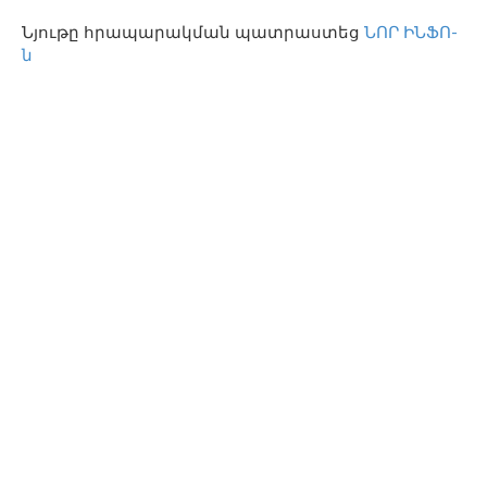
Նյութը հրապարակման պատրաստեց
ՆՈՐ ԻՆՖՈ-
ն