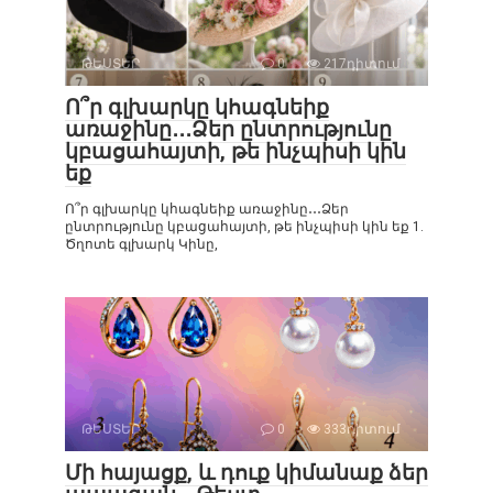
ԹԵՍՏԵՐ
0
217դիտում
Ո՞ր գլխարկը կհագնեիք
առաջինը․․․Ձեր ընտրությունը
կբացահայտի, թե ինչպիսի կին
եք
Ո՞ր գլխարկը կհագնեիք առաջինը․․․Ձեր
ընտրությունը կբացահայտի, թե ինչպիսի կին եք 1.
Ծղոտե գլխարկ Կինը,
ԹԵՍՏԵՐ
0
333դիտում
Մի հայացք, և դուք կիմանաք ձեր