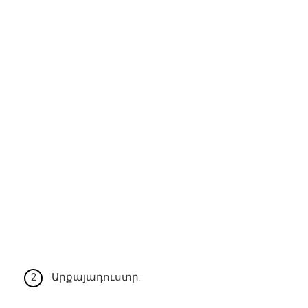
Արքայադուստր.