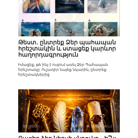
ԹԵՍՏԵՐ
0
1 767դիտում
Թեստ․ ընտրեք Ձեր պահապան
հրեշտակին և ստացեք կարևոր
հաղորդագրություն
Իմացեք, թե ինչ է ուզում ասել Ձեր Պահապան
հրեշտակը: Ուշադիր նայեք նկարին, ընտրեք
հրեշտակներից
ԹԵՍՏԵՐ
0
369դիտում