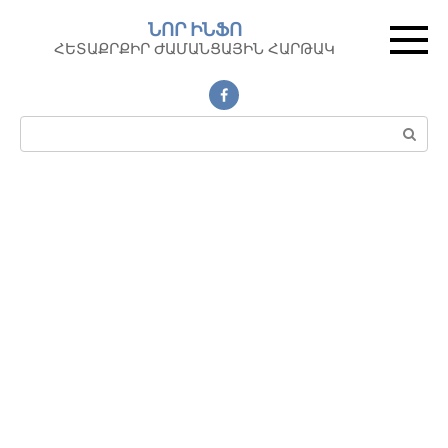
Перейти
ՆՈՐ ԻՆՖՈ
к
ՀԵՏԱՔՐՔԻՐ ԺԱՄԱՆՑԱՅԻՆ ՀԱՐԹԱԿ
контенту
Поиск: