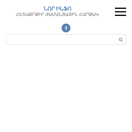
Перейти
ՆՈՐ ԻՆՖՈ
к
ՀԵՏԱՔՐՔԻՐ ԺԱՄԱՆՑԱՅԻՆ ՀԱՐԹԱԿ
контенту
Поиск: