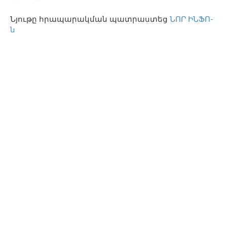
Նյութը հրապարակման պատրաստեց
ՆՈՐ ԻՆՖՈ-
ն