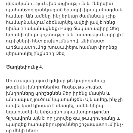
վճռականություն, խելացիություն և էներգիա
պահանջող ցանկացած ծրագրի իրականացման
համար: Այն ամենը, ինչ երկար ժամանակ չէիք
համարձակվում ձեռնարկել, ավելի լավ է հենց
հիմա իրականացնեք։ Բայց ճակատագիրը Ձեզ
կտանի դեպի կոշտություն և խստություն, որը լի է
ուրիշների հետ բախումներով: Անիմաստ
առճակատումից խուսափելու համար փորձեք
վերահսկել ինքներդ Ձեզ:
Ծաղկեփունջ 4․
Մոտ ապագայում դժվար թե կարողանաք
թաքնվել խնդիրներից։ Ուզեք, թե չուզեք,
խնդիրները կհիշեցնեն Ձեր իրենց մասին և
անհապաղ լուծում կպահանջեն։ Այն ամեը, ինչ չի
արվել կամ կիսատ է մնացել, ամեն կերպ
կզայրացնի և կփչացնի տրամադրությունը։
Գլխավորն այն է, որ չտրվեք գայթակղությանը և
պարզեք հարաբերություններ շրջապատում ինչ-
որ մեկի հետ։