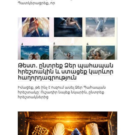
Պատկերացրեք, որ
ԹԵՍՏԵՐ
0
1 760դիտում
Թեստ․ ընտրեք Ձեր պահապան
հրեշտակին և ստացեք կարևոր
հաղորդագրություն
Իմացեք, թե ինչ է ուզում ասել Ձեր Պահապան
հրեշտակը: Ուշադիր նայեք նկարին, ընտրեք
հրեշտակներից