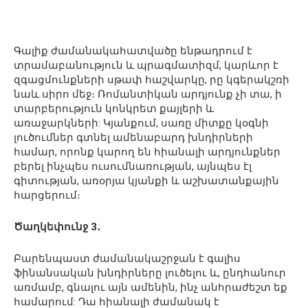
Գալիք ժամանակահատվածը ենթադրում է
տրամաբանություն և պրագմատիզմ, կարևոր է
զգացմունքների սթափ հաշվարկը, րը կգերակշռի
նաև սիրո մեջ։ Ռոմանտիկան արդյունք չի տա, ի
տարբերություն կոնկրետ քայլերի և
առաջարկների: Կյանքում, սառը միտքը կօգնի
լուծումներ գտնել ամենաբարդ խնդիրների
համար, որոնք կարող են հիանալի արդյունքներ
բերել ինչպես ուսումնառության, այնպես էլ
գիտության, առօրյա կյանքի և աշխատանքային
հարցերում։
Ծաղկեփունջ 3․
Բարենպաստ ժամանակաշրջան է գալիս
ֆինանսական խնդիրները լուծելու և, ընդհանուր
առմամբ, գնալու այն ամենին, ինչ անհրաժեշտ եք
համարում: Դա հիանալի ժամանակ է