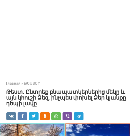
Главная
»
ԹԵՍՏԵՐ
Թեստ. Ընտրեք բնապատկերներից մեկը և
այն կհուշի Ձեզ, ինչպես փոխել Ձեր կյանքը
դեպի լավը