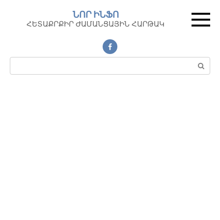
Перейти
ՆՈՐ ԻՆՖՈ
к
ՀԵՏԱՔՐՔԻՐ ԺԱՄԱՆՑԱՅԻՆ ՀԱՐԹԱԿ
контенту
Поиск: