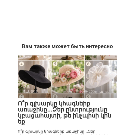
Вам также может быть интересно
ԹԵՍՏԵՐ
0
205դիտում
Ո՞ր գլխարկը կհագնեիք
առաջինը․․․Ձեր ընտրությունը
կբացահայտի, թե ինչպիսի կին
եք
Ո՞ր գլխարկը կհագնեիք առաջինը․․․Ձեր