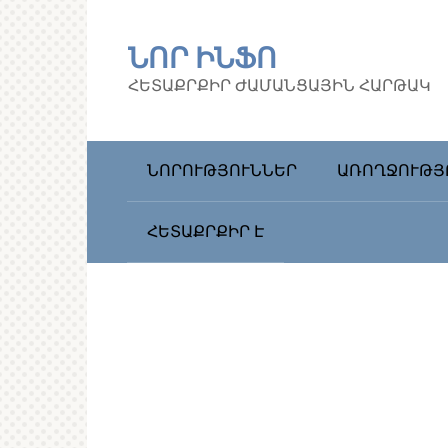
Перейти
к
ՆՈՐ ԻՆՖՈ
контенту
ՀԵՏԱՔՐՔԻՐ ԺԱՄԱՆՑԱՅԻՆ ՀԱՐԹԱԿ
ՆՈՐՈՒԹՅՈՒՆՆԵՐ
ԱՌՈՂՋՈՒԹՅ
ՀԵՏԱՔՐՔԻՐ Է