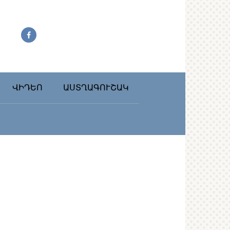
ՎԻԴԵՈ
ԱՍՏՂԱԳՈՒՇԱԿ