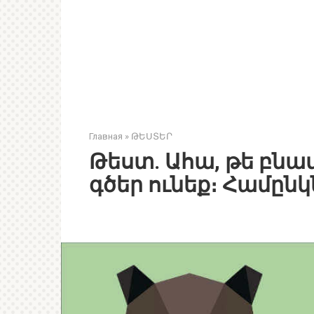
Главная
»
ԹԵՍՏԵՐ
Թեստ. Ահա, թե բնա
գծեր ունեք։ Համընկն