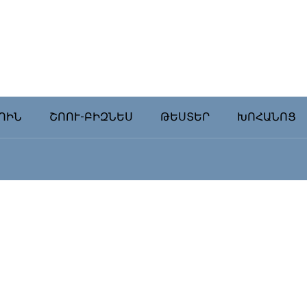
ՈԻՆ
ՇՈՈՒ-ԲԻԶՆԵՍ
ԹԵՍՏԵՐ
ԽՈՀԱՆՈՑ