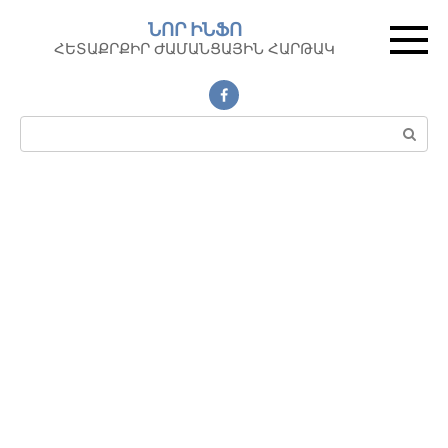
Перейти
ՆՈՐ ԻՆՖՈ
к
ՀԵՏԱՔՐՔԻՐ ԺԱՄԱՆՑԱՅԻՆ ՀԱՐԹԱԿ
контенту
Поиск: