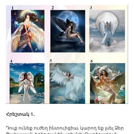
Հրեշտակ 1․
Դուք ունեք ուժեղ ինտուիցիա, կարող եք լսել Ձեր