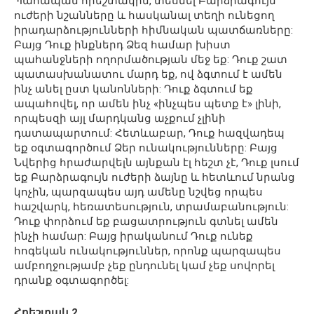
Պահապան հրեշտակին, տեսնել Բարձրագույն
ուժերի նշանները և հասկանալ տեղի ունեցող
իրադարձությունների հիմնական պատճառները:
Բայց Դուք ինքներդ Ձեզ համար խիստ
պահանջների ողորմածության մեջ եք: Դուք շատ
պատասխանատու մարդ եք, ով ձգտում է ամեն
ինչ անել ըստ կանոնների: Դուք ձգտում եք
ապահովել, որ ամեն ինչ «ինչպես պետք է» լինի,
որպեսզի այլ մարդկանց աչքում չլինի
դատապարտում: Հետևաբար, Դուք հազվադեպ
եք օգտագործում Ձեր ունակությունները: Բայց
Նվերից հրաժարվելն այնքան էլ հեշտ չէ, Դուք լսում
եք Բարձրագույն ուժերի ձայնը և հետևում նրանց
կոչին, պարզապես այդ ամենը նշվեց որպես
հաշվարկ, հեռատեսություն, տրամաբանություն:
Դուք փորձում եք բացատրություն գտնել ամեն
ինչի համար: Բայց իրականում Դուք ունեք
հոգեկան ունակություններ, որոնք պարզապես
ամբողջությամբ չեք ընդունել կամ չեք սովորել
դրանք օգտագործել:
Հրեշտակ 2․