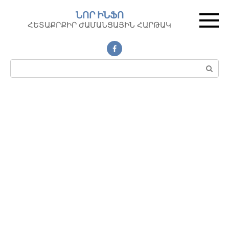
Перейти
ՆՈՐ ԻՆՖՈ
к
ՀԵՏԱՔՐՔԻՐ ԺԱՄԱՆՑԱՅԻՆ ՀԱՐԹԱԿ
контенту
Поиск: