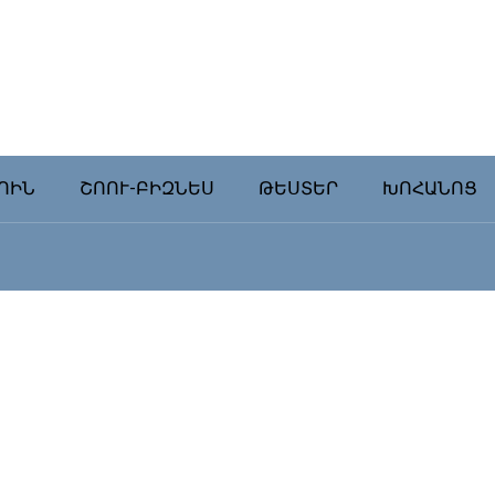
ՈԻՆ
ՇՈՈՒ-ԲԻԶՆԵՍ
ԹԵՍՏԵՐ
ԽՈՀԱՆՈՑ