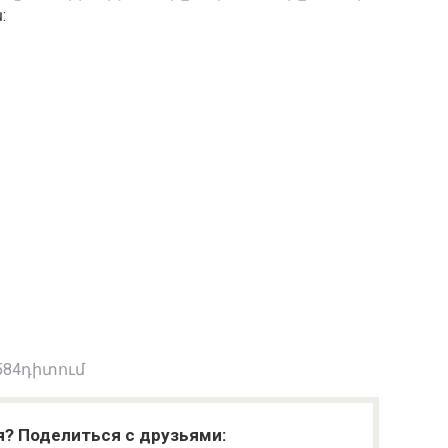
:
584դիտում
я? Поделиться с друзьями: