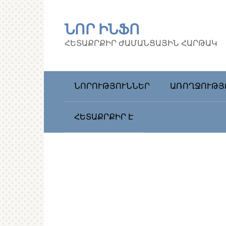
Перейти
к
ՆՈՐ ԻՆՖՈ
контенту
ՀԵՏԱՔՐՔԻՐ ԺԱՄԱՆՑԱՅԻՆ ՀԱՐԹԱԿ
ՆՈՐՈՒԹՅՈՒՆՆԵՐ
ԱՌՈՂՋՈՒԹՅ
ՀԵՏԱՔՐՔԻՐ Է