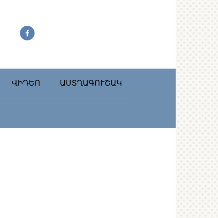
ՎԻԴԵՈ
ԱՍՏՂԱԳՈՒՇԱԿ