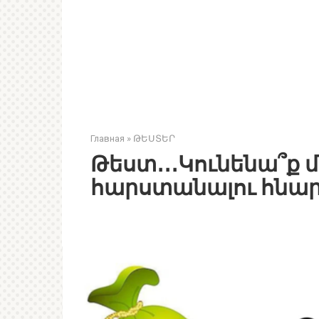
Главная
»
ԹԵՍՏԵՐ
Թեստ․․․Կունենա՞ք
հարստանալու հնար