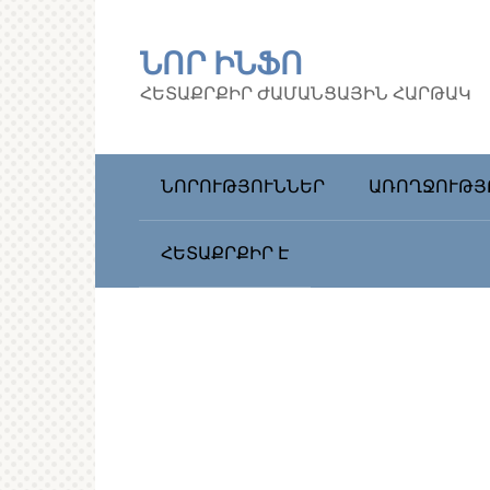
Перейти
к
ՆՈՐ ԻՆՖՈ
контенту
ՀԵՏԱՔՐՔԻՐ ԺԱՄԱՆՑԱՅԻՆ ՀԱՐԹԱԿ
ՆՈՐՈՒԹՅՈՒՆՆԵՐ
ԱՌՈՂՋՈՒԹՅ
ՀԵՏԱՔՐՔԻՐ Է