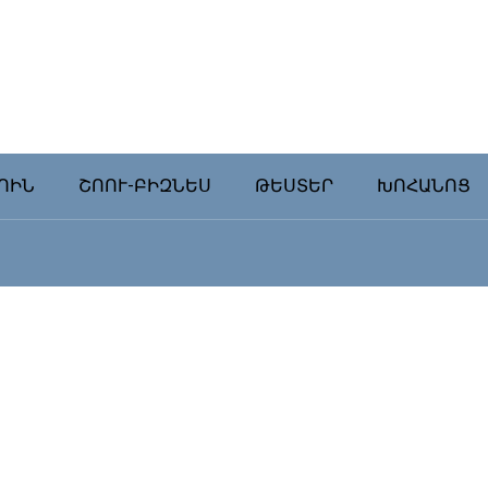
ՈԻՆ
ՇՈՈՒ-ԲԻԶՆԵՍ
ԹԵՍՏԵՐ
ԽՈՀԱՆՈՑ