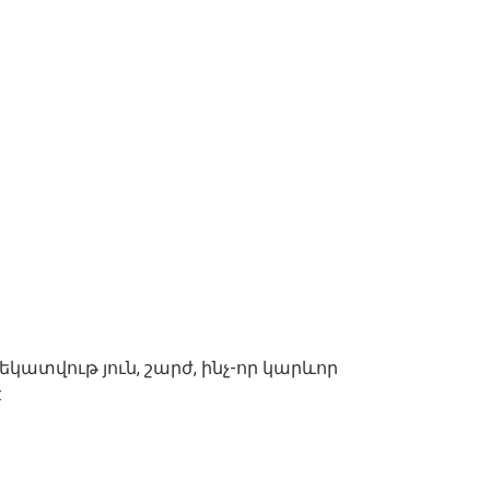
ատվութ յուն, շարժ, ինչ-որ կարևոր
: