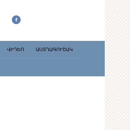
ՎԻԴԵՈ
ԱՍՏՂԱԳՈՒՇԱԿ