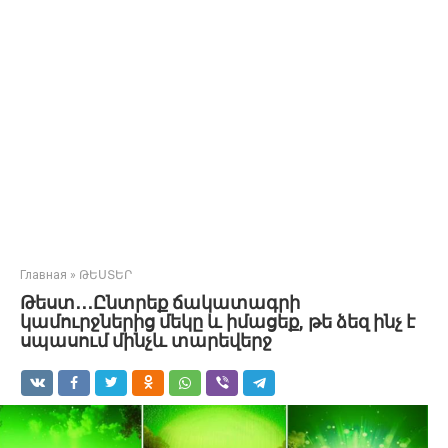
Главная
»
ԹԵՍՏԵՐ
Թեստ․․․Ընտրեք ճակատագրի
կամուրջներից մեկը և իմացեք, թե ձեզ ինչ է
սպասում մինչև տարեվերջ