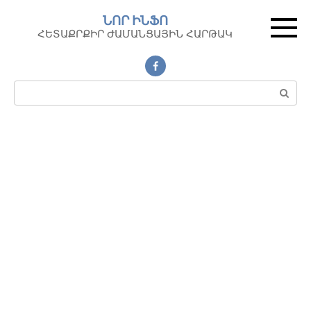
Перейти
ՆՈՐ ԻՆՖՈ
к
ՀԵՏԱՔՐՔԻՐ ԺԱՄԱՆՑԱՅԻՆ ՀԱՐԹԱԿ
контенту
Поиск: