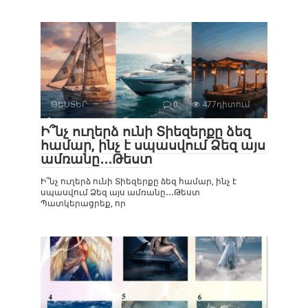
ԹԵՍՏԵՐ
0
477դիտում
Ի՞նչ ուղերձ ունի Տիեզերքը ձեզ
համար, ինչ է սպասվում Ձեզ այս
ամռանը․․․Թեստ
Ի՞նչ ուղերձ ունի Տիեզերքը ձեզ համար, ինչ է
սպասվում Ձեզ այս ամռանը․․․Թեստ
Պատկերացրեք, որ