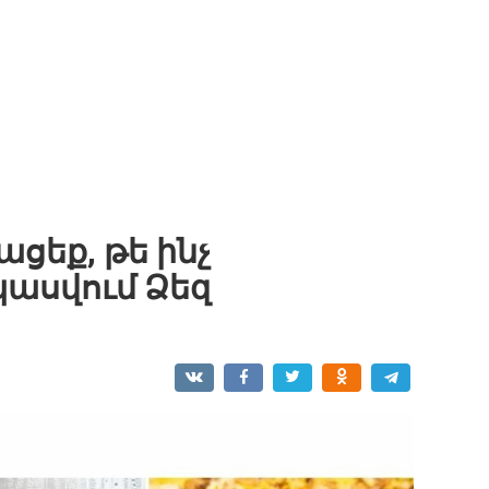
ցեք, թե ինչ
պասվում Ձեզ