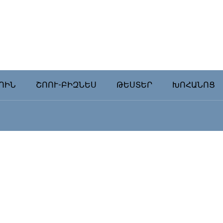
ՈԻՆ
ՇՈՈՒ-ԲԻԶՆԵՍ
ԹԵՍՏԵՐ
ԽՈՀԱՆՈՑ