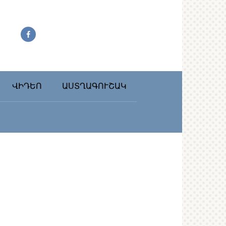
ՎԻԴԵՈ
ԱՍՏՂԱԳՈՒՇԱԿ