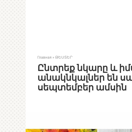
Главная
»
ԹԵՍՏԵՐ
Ընտրեք նկարը և իմա
անակնկալներ են ս
սեպտեմբեր ամսին