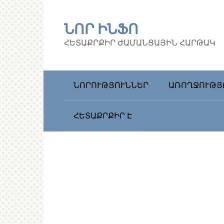
Перейти
к
ՆՈՐ ԻՆՖՈ
контенту
ՀԵՏԱՔՐՔԻՐ ԺԱՄԱՆՑԱՅԻՆ ՀԱՐԹԱԿ
ՆՈՐՈՒԹՅՈՒՆՆԵՐ
ԱՌՈՂՋՈՒԹՅ
ՀԵՏԱՔՐՔԻՐ Է