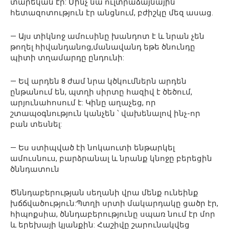
տարեկան էր: Մինչ նա ուլտրաձայնային
հետազոտություն էր անցնում, բժիշկը մեզ ասաց.
— Այս տիկնոջ ամուսինը խանդոտ է և նրան չեն
թողել հիվանդանոց,մանավանդ եթե ծնունդը
պիտի տղամարդը ընդունի:
— Եվ արդեն 8 ժամ նրա կծկումներն արդեն
ընթանում են, պտղի սիրտը հազիվ է ծեծում,
արյունահոսում է: Կինը աղաչեց, որ
շտապօգնություն կանչեն ՝ վախենալով ինչ-որ
բան տեսնել:
— Ես ստիպված էի նոկաուտի ենթարկել
ամուսնուս, բարձրանալ և նրանք կնոջը բերեցին
ծննդատուն
Ծննդաբերության սեղանի վրա մենք ունեինք
խճճվածություն:Պտղի սրտի մակարդակը ցածր էր,
հիպոքսիա, ծննդաբերությունը սպառ նում էր մոր
և երեխայի կյանքին: Հաշիվը շարունակվեց