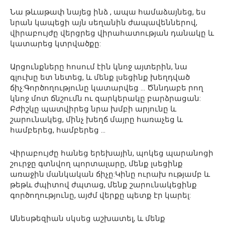
Նա թևաթափ նայեց ինձ , ապա համաձայնեց, ես
նրան կապեցի այն սեղանին ժապավեններով,
վիրաբույժը վերցրեց վիրահատության դանակը և
կատարեց կտրվածքը:
Արցունքները հոսում էին կնոջ այտերին, նա
գլուխը ետ նետեց, և մենք լսեցինք խեղդված
ճիչ:Գործողությունը կատարվեց … Ծննդաբե րող
կնոջ մոտ ճնշումն ու զարկերակը բարձրացան:
Բժիշկը պատվիրեց նրա խմբի արյունը և
շարունակեց, մինչ խեղճ մայրը հառաչեց և
համբերեց, համբերեց …
Վիրաբույժը հանեց երեխային, պոկեց պարանոցի
շուրջը գտնվող պորտալարը, մենք լսեցինք
առաջին մանկական ճիչը:Կինը ուրախ ությամբ և
թեթև ժպիտով ժպտաց, մենք շարունակեցինք
գործողությունը, այժմ վերքը պետք էր կարել:
Անեսթեզիան սկսեց աշխատել, և մենք