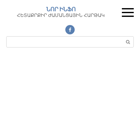
Перейти
ՆՈՐ ԻՆՖՈ
к
ՀԵՏԱՔՐՔԻՐ ԺԱՄԱՆՑԱՅԻՆ ՀԱՐԹԱԿ
контенту
Поиск: