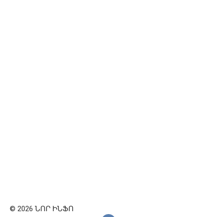
© 2026 ՆՈՐ ԻՆՖՈ