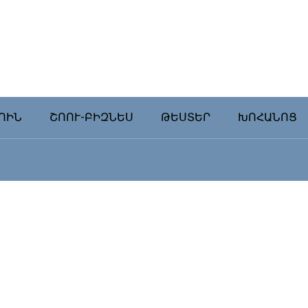
ՈԻՆ
ՇՈՈՒ-ԲԻԶՆԵՍ
ԹԵՍՏԵՐ
ԽՈՀԱՆՈՑ