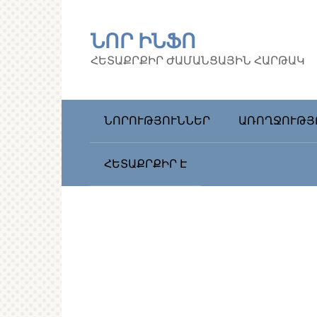
Перейти
к
ՆՈՐ ԻՆՖՈ
контенту
ՀԵՏԱՔՐՔԻՐ ԺԱՄԱՆՑԱՅԻՆ ՀԱՐԹԱԿ
ՆՈՐՈՒԹՅՈՒՆՆԵՐ
ԱՌՈՂՋՈՒԹՅ
ՀԵՏԱՔՐՔԻՐ Է