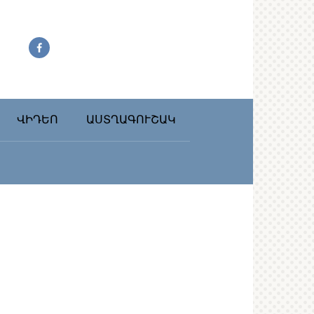
ՎԻԴԵՈ
ԱՍՏՂԱԳՈՒՇԱԿ