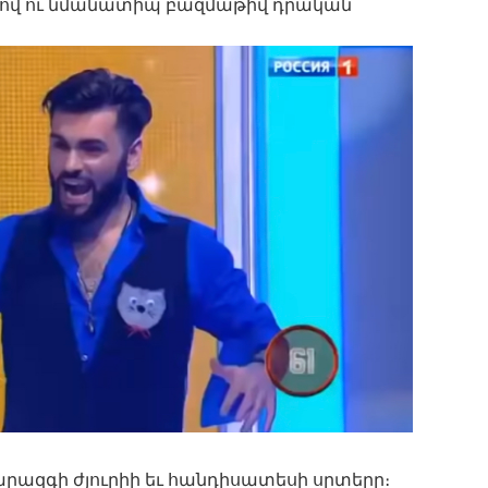
զմով ու նմանատիպ բազմաթիվ դրական
րազգի ժյուրիի եւ հանդիսատեսի սրտերը։