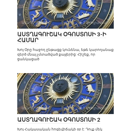
ԱՍՏՂԱԳՈՒՇԱԿ
0
2 369դիտում
ԱՍՏՂԱԳՈՒՇԱԿ ՕԳՈՍՏՈՍԻ 3-Ի
ՀԱՄԱՐ
Խոյ Օրը հաջող ընթացք կունենա, եթե կարողանաք
զերծ մնալ չմտածված քայլերից: Հիշեք, որ
ցանկացած
ԱՍՏՂԱԳՈՒՇԱԿ
0
1 698դիտում
ԱՍՏՂԱԳՈՒՇԱԿ ՕԳՈՍՏՈՍԻ 2
Խոյ Հակասական հոգեվիճակի օր է: Դուք մեկ