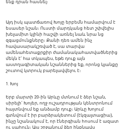
ենք դրան հասնել։
Այդ իսկ պատճառով Խոյը երբեմն համարվում է
եսասեր նշան։ Ուստի մարդկանց հետ շփվելիս
խելամիտ կլինի հաշվի առնել նաև նրա նց
զգացմունքները։ Քանի դեռ ամեն ինչ
հավասարակշռված է, սա տարվա
ամենահետաքրքիր ժամանակահատվածներից
մեկն է՝ հա տկապես, եթե դուք այն
աստղագիտական նշաններից եք, որոնց կյանքը
շուտով կտրուկ բարելավվելու է։
1. Խոյ
Երբ մարտի 20-ին Արևը մտնում է ձեր նշան,
սիրելի՛ Խոյեր, ողջ ուշադրության կենտրոնում
հայտնվում եք անձամբ դուք։ Արևը Խոյում
գտնվում է իր բարձրակետում (էկզալտացիա),
ինչը նշանակում է, որ էներգիան հոսում է ազատ
ու սահուն։ Այս շրջանում ձեր ինքնավս