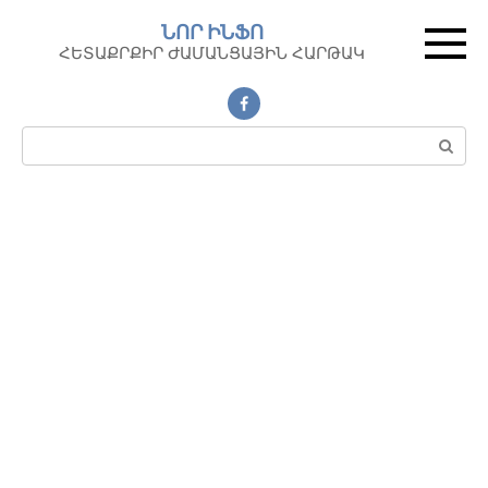
Перейти
ՆՈՐ ԻՆՖՈ
к
ՀԵՏԱՔՐՔԻՐ ԺԱՄԱՆՑԱՅԻՆ ՀԱՐԹԱԿ
контенту
Поиск: