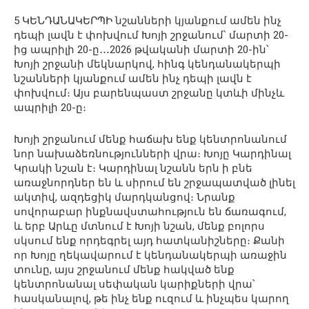
5 ԿԵՆԴԱՆԱԿԵՐՊԻ նշանների կյանքում ամեն ինչ
դեպի լավն է փոխվում Խոյի շրջանում՝ մարտի 20-
ից ապրիլի 20-ը․․․2026 թվականի մարտի 20-ին՝
Խոյի շրջանի մեկնարկով, հինգ կենդանակերպի
նշանների կյանքում ամեն ինչ դեպի լավն է
փոխվում։ Այս բարենպաստ շրջանը կտևի մինչև
ապրիլի 20-ը։
Խոյի շրջանում մենք հաճախ ենք կենտրոնանում
նոր նախաձեռնությունների վրա։ Խոյը Կարդինալ
Կրակի նշան է։ Կարդինալ նշանն երն ի բնե
առաջնորդներ են և սիրում են շրջապատված լինել
ակտիվ, ազդեցիկ մարդկանցով։ Նրանք
սովորաբար ինքնավստահություն են ճառագում,
և երբ Արևը մտնում է Խոյի նշան, մենք բոլորս
սկսում ենք որդեգրել այդ հատկանիշները։ Քանի
որ Խոյը ղեկավարում է կենդանակերպի առաջին
տունը, այս շրջանում մենք հակված ենք
կենտրոնանալ սեփական կարիքների վրա՝
հասկանալով, թե ինչ ենք ուզում և ինչպես կարող