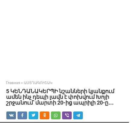
Главная
»
ԱՍՏՂԱԳՈՒՇԱԿ
5 ԿԵՆԴԱՆԱԿԵՐՊԻ նշանների կյանքում
ամեն ինչ դեպի լավն է փոխվում Խոյի
շրջանում՝ մարտի 20-ից ապրիլի 20-ը․․․