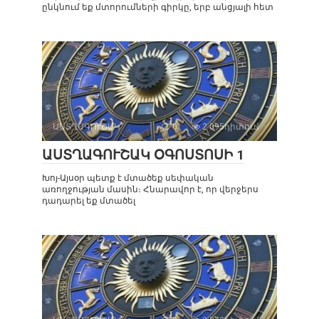
ընկնում եք մտորումների գիրկը, երբ անցյալի հետ
ԱՍՏՂԱԳՈՒՇԱԿ
0
2 095դիտում
ԱՍՏՂԱԳՈՒՇԱԿ ՕԳՈՍՏՈՍԻ 1
Խոյ-Այսօր պետք է մտածեք սեփական
առողջության մասին։ Հնարավոր է, որ վերջերս
դադարել եք մտածել