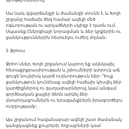
պոռթկումներով։
Սա նաև զվարճանքի և ժամանցի տունն է, և Խոյի
շրջանը հաճախ ձեզ համար ավելի մեծ
ոգևորության ու արկածների սկիզբ է դառն ում։
Սպասեք էներգիայի նորացման և ձեր կրքերին ու
ցանկություններին հետևելու ուժեղ մղման։
5. Ջրհոս
Ջրհո՛սներ, Խոյի շրջանում կարող եք ակնկալել
հետաքրքրասիրության և շփումների կտրուկ աճ,
գուցե նույնիսկ կարճ ուղևորություն ներ։ Դուք
ցանկություն կունենաք ավելի հաճախ կիսվել ձեր
կարծիքներով ու գաղափարներով, կամ անգամ
գործնական քայլեր ձեռն արկել ձեր
մտահղացումներն ու երազանքներն իրագործելու
ուղղությամբ։
Այս շրջանում հավանաբար ավելի շատ ժամանակ
կանցկացնեք քույրերի, եղբայրների կամ