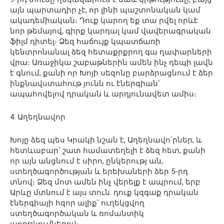
այն պարտադիր չէ, որ լինի պաշտոնական կամ
ակադեմիական։ Դուք կարող եք տա րվել որևէ
նոր թեմայով, գիրք կարդալ կամ վավերագրական
ֆիլմ դիտել։ Ձեզ հաճույք կպատճառի
կենտրոնանալ ձեզ հետաքրքրող գա ղափարների
վրա։ Առաջիկա շաբաթներին ամեն ինչ դեպի լավն
է գնում, քանի որ Խոյի սեզոնը բարձրացնում է ձեր
ինքնավստահութ յունն ու էներգիան՝
ապահովելով դրական և արդյունավետ ամիս։
4. Աղեղնավոր
Խոյը ձեզ պես Կրակի նշան է, Աղեղնավո՛րներ, և
հետևաբար՝ շատ համատեղելի է ձեզ հետ, քանի
որ այն անցնում է սիրո, ընկերությ ան,
ստեղծագործության և երեխաների ձեր 5-րդ
տնով։ Ձեզ մոտ ամեն ինչ վերելք է ապրում, երբ
Արևը մտնում է այս տուն. դուք կզգաք դրական
էներգիայի հզոր ալիք՝ ուղեկցվող
ստեղծագործական և ռոմանտիկ