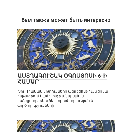
Вам также может быть интересно
ԱՍՏՂԱԳՈՒՇԱԿ
0
2 229դիտում
ԱՍՏՂԱԳՈՒՇԱԿ ՕԳՈՍՏՈՍԻ 6-Ի
ՀԱՄԱՐ
Խոյ: Դրական միտումների ազդեցությունն օրվա
ընթացքում կաճի, ինչը անպայման
կանդրադառնա ձեր տրամադրության և
գործողությունների