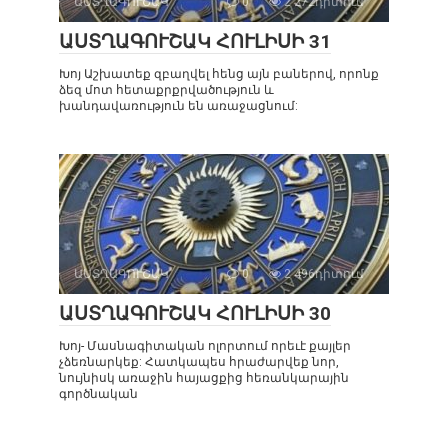
ԱՍՏՂԱԳՈՒՇԱԿ
0
2 272դիտում
ԱՍՏՂԱԳՈՒՇԱԿ ՀՈՒԼԻՍԻ 31
Խոյ Աշխատեք զբաղվել հենց այն բաներով, որոնք
ձեզ մոտ հետաքրքրվածություն և
խանդավառություն են առաջացնում:
ԱՍՏՂԱԳՈՒՇԱԿ
0
2 496դիտում
ԱՍՏՂԱԳՈՒՇԱԿ ՀՈՒԼԻՍԻ 30
Խոյ- Մասնագիտական ոլորտում որեւէ քայլեր
չձեռնարկեք: Հատկապես հրաժարվեք նոր,
նույնիսկ առաջին հայացքից հեռանկարային
գործնական