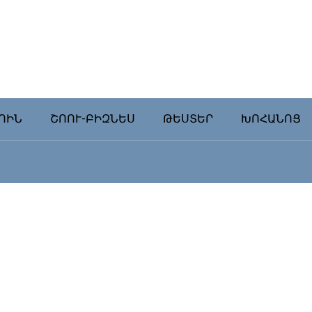
ՈԻՆ
ՇՈՈՒ-ԲԻԶՆԵՍ
ԹԵՍՏԵՐ
ԽՈՀԱՆՈՑ