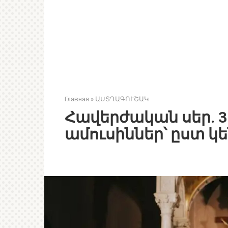
Главная
»
ԱՍՏՂԱԳՈՒՇԱԿ
Հավերժական սեր. 
ամուսիններ՝ ըստ 