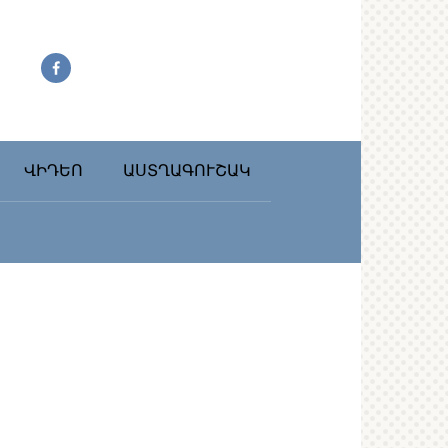
ՎԻԴԵՈ
ԱՍՏՂԱԳՈՒՇԱԿ