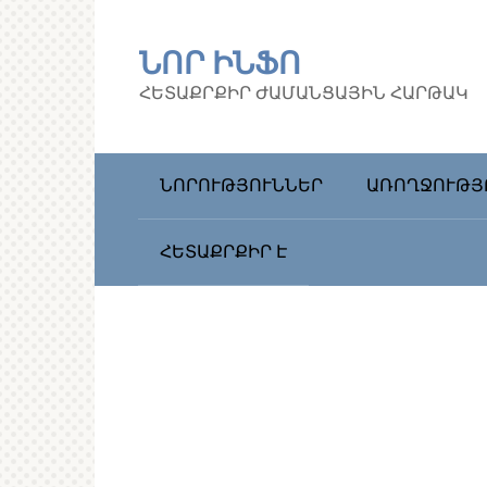
Перейти
к
ՆՈՐ ԻՆՖՈ
контенту
ՀԵՏԱՔՐՔԻՐ ԺԱՄԱՆՑԱՅԻՆ ՀԱՐԹԱԿ
ՆՈՐՈՒԹՅՈՒՆՆԵՐ
ԱՌՈՂՋՈՒԹՅ
ՀԵՏԱՔՐՔԻՐ Է