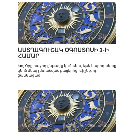
ԱՍՏՂԱԳՈՒՇԱԿ
0
2 376դիտում
ԱՍՏՂԱԳՈՒՇԱԿ ՕԳՈՍՏՈՍԻ 3-Ի
ՀԱՄԱՐ
Խոյ Օրը հաջող ընթացք կունենա, եթե կարողանաք
զերծ մնալ չմտածված քայլերից: Հիշեք, որ
ցանկացած
ԱՍՏՂԱԳՈՒՇԱԿ
0
1 705դիտում