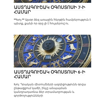
ԱՍՏՂԱԳՈՒՇԱԿ ՕԳՈՍՏՈՍԻ 7-Ի
ՀԱՄԱՐ
**Խոյ.** Այսօր ձեզ առաջին հերթին համբերություն է
պետք, քանի որ օրը լի է հույսերով ու
ԱՍՏՂԱԳՈՒՇԱԿ
0
2 251դիտում
ԱՍՏՂԱԳՈՒՇԱԿ ՕԳՈՍՏՈՍԻ 6-Ի
ՀԱՄԱՐ
Խոյ: Դրական միտումների ազդեցությունն օրվա
ընթացքում կաճի, ինչը անպայման
կանդրադառնա ձեր տրամադրության և
գործողությունների