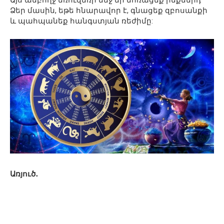
Այս ամբողջ եռուզեռի մեջ մի մոռացեք ինքներդ
Ձեր մասին, եթե հնարավոր է, գնացեք զբոսանքի
և պահպանեք հանգստյան ռեժիմը:
Առյուծ․