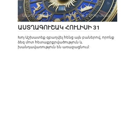
ԱՍՏՂԱԳՈՒՇԱԿ
0
2 277դիտում
ԱՍՏՂԱԳՈՒՇԱԿ ՀՈՒԼԻՍԻ 31
Խոյ Աշխատեք զբաղվել հենց այն բաներով, որոնք
ձեզ մոտ հետաքրքրվածություն և
խանդավառություն են առաջացնում: