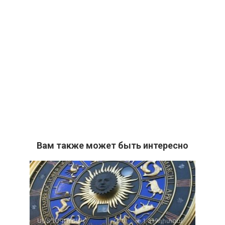
Вам также может быть интересно
ԱՍՏՂԱԳՈՒՇԱԿ
0
1 399դիտում