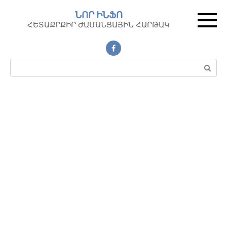
Перейти
ՆՈՐ ԻՆՖՈ
к
ՀԵՏԱՔՐՔԻՐ ԺԱՄԱՆՑԱՅԻՆ ՀԱՐԹԱԿ
контенту
Поиск: