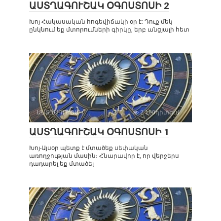
ԱՍՏՂԱԳՈՒՇԱԿ ՕԳՈՍՏՈՍԻ 2
Խոյ Հակասական հոգեվիճակի օր է: Դուք մեկ
ընկնում եք մտորումների գիրկը, երբ անցյալի հետ
ԱՍՏՂԱԳՈՒՇԱԿ
0
2 100դիտում
ԱՍՏՂԱԳՈՒՇԱԿ ՕԳՈՍՏՈՍԻ 1
Խոյ-Այսօր պետք է մտածեք սեփական
առողջության մասին։ Հնարավոր է, որ վերջերս
դադարել եք մտածել