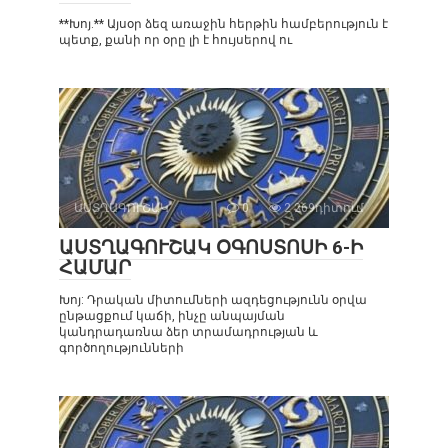
**Խոյ.** Այսօր ձեզ առաջին հերթին համբերություն է
պետք, քանի որ օրը լի է հույսերով ու
ԱՍՏՂԱԳՈՒՇԱԿ
0
2 269դիտում
ԱՍՏՂԱԳՈՒՇԱԿ ՕԳՈՍՏՈՍԻ 6-Ի
ՀԱՄԱՐ
Խոյ: Դրական միտումների ազդեցությունն օրվա
ընթացքում կաճի, ինչը անպայման
կանդրադառնա ձեր տրամադրության և
գործողությունների