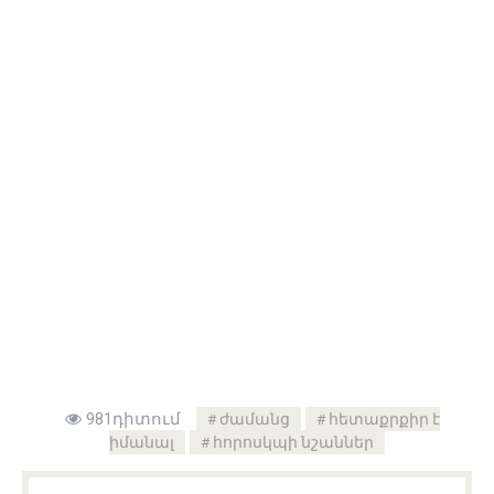
981դիտում
ժամանց
հետաքրքիր է
իմանալ
հորոսկպի նշաններ