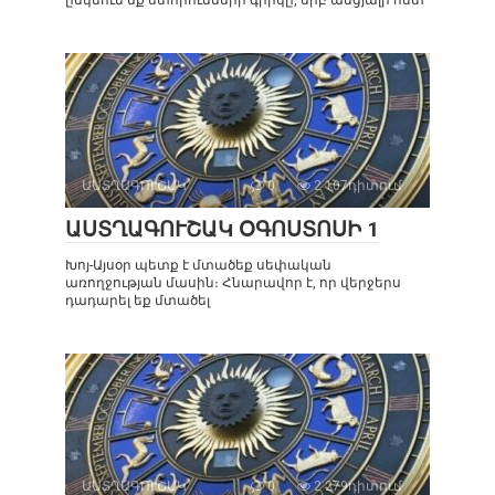
ընկնում եք մտորումների գիրկը, երբ անցյալի հետ
ԱՍՏՂԱԳՈՒՇԱԿ
0
2 107դիտում
ԱՍՏՂԱԳՈՒՇԱԿ ՕԳՈՍՏՈՍԻ 1
Խոյ-Այսօր պետք է մտածեք սեփական
առողջության մասին։ Հնարավոր է, որ վերջերս
դադարել եք մտածել
ԱՍՏՂԱԳՈՒՇԱԿ
0
2 279դիտում