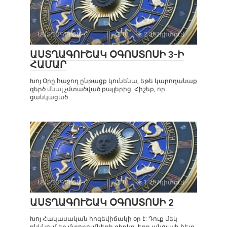
ԱՍՏՂԱԳՈՒՇԱԿ
0
2 382դիտում
ԱՍՏՂԱԳՈՒՇԱԿ ՕԳՈՍՏՈՍԻ 3-Ի
ՀԱՄԱՐ
Խոյ Օրը հաջող ընթացք կունենա, եթե կարողանաք
զերծ մնալ չմտածված քայլերից: Հիշեք, որ
ցանկացած
ԱՍՏՂԱԳՈՒՇԱԿ
0
1 707դիտում
ԱՍՏՂԱԳՈՒՇԱԿ ՕԳՈՍՏՈՍԻ 2
Խոյ Հակասական հոգեվիճակի օր է: Դուք մեկ