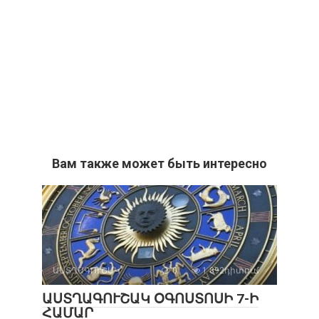
Вам также может быть интересно
ԱՍՏՂԱԳՈՒՇԱԿ
0
1 892դիտում
ԱՍՏՂԱԳՈՒՇԱԿ ՕԳՈՍՏՈՍԻ 7-Ի
ՀԱՄԱՐ