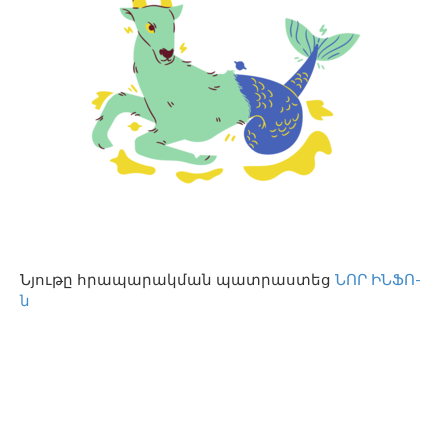
Նյութը հրապարակման պատրաստեց
ՆՈՐ ԻՆՖՈ-
ն