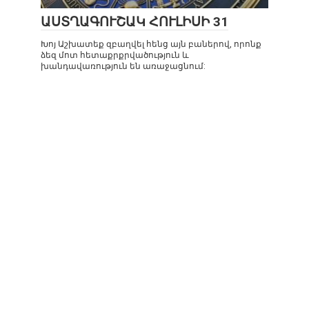
ԱՍՏՂԱԳՈՒՇԱԿ ՀՈՒԼԻՍԻ 31
Խոյ Աշխատեք զբաղվել հենց այն բաներով, որոնք
ձեզ մոտ հետաքրքրվածություն և
խանդավառություն են առաջացնում: