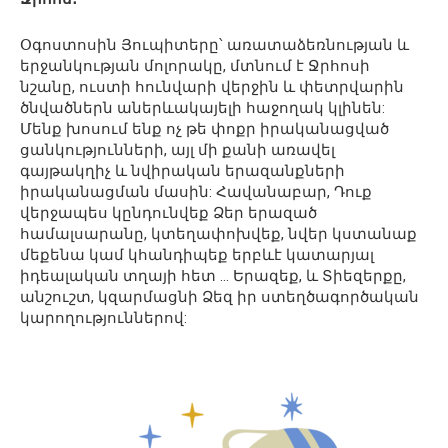
Օգոստոսին Յուպիտերը՝ առատաձեռնության և
երջանկության մոլորակը, մտնում է Ջրհոսի
նշանը, ուստի հունվարի վերջին և փետրվարին
ծնվածներն աներևակայելի հաջողակ կլինեն:
Մենք խոսում ենք ոչ թե փոքր իրականացված
ցանկությունների, այլ մի քանի առավել
գայթակղիչ և նվիրական երազանքների
իրականացման մասին: Հավանաբար, Դուք
վերջապես կընդունվեք Ձեր երազած
համալսարանը, կտեղափոխվեք, նվեր կստանաք
մեքենա կամ կհանդիպեք երբևէ կատարյալ
իդեալական տղայի հետ … Երազեք, և Տիեզերքը,
անշուշտ, կզարմացնի Ձեզ իր ստեղծագործական
կարողություններով: