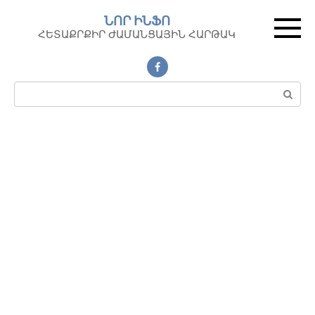
Перейти
ՆՈՐ ԻՆՖՈ
к
ՀԵՏԱՔՐՔԻՐ ԺԱՄԱՆՑԱՅԻՆ ՀԱՐԹԱԿ
контенту
Поиск: