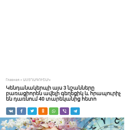
Главная
»
ԱՍՏՂԱԳՈՒՇԱԿ
Կենդանակերպի այս 3 նշանները
բառացիորեն ավելի գեղեցիկ և հրապուրիչ
են դառնում 40 տարեկանից հետո