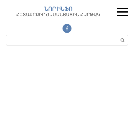
Перейти
ՆՈՐ ԻՆՖՈ
к
ՀԵՏԱՔՐՔԻՐ ԺԱՄԱՆՑԱՅԻՆ ՀԱՐԹԱԿ
контенту
Поиск: