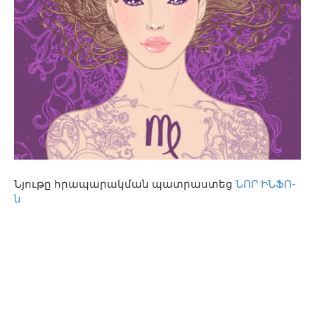
Նյութը հրապարակման պատրաստեց
ՆՈՐ ԻՆՖՈ-
ն