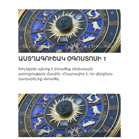
ԱՍՏՂԱԳՈՒՇԱԿ
0
2 118դիտում
ԱՍՏՂԱԳՈՒՇԱԿ ՕԳՈՍՏՈՍԻ 1
Խոյ-Այսօր պետք է մտածեք սեփական
առողջության մասին։ Հնարավոր է, որ վերջերս
դադարել եք մտածել
ԱՍՏՂԱԳՈՒՇԱԿ
0
2 286դիտում