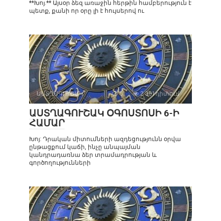
**Խոյ.** Այսօր ձեզ առաջին հերթին համբերություն է
պետք, քանի որ օրը լի է հույսերով ու
ԱՍՏՂԱԳՈՒՇԱԿ
0
2 301դիտում
ԱՍՏՂԱԳՈՒՇԱԿ ՕԳՈՍՏՈՍԻ 6-Ի
ՀԱՄԱՐ
Խոյ: Դրական միտումների ազդեցությունն օրվա
ընթացքում կաճի, ինչը անպայման
կանդրադառնա ձեր տրամադրության և
գործողությունների