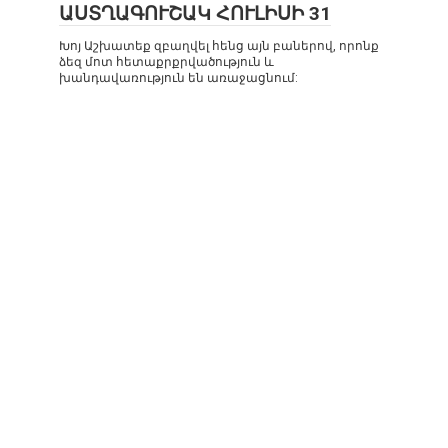
ԱՍՏՂԱԳՈՒՇԱԿ ՀՈՒԼԻՍԻ 31
Խոյ Աշխատեք զբաղվել հենց այն բաներով, որոնք
ձեզ մոտ հետաքրքրվածություն և
խանդավառություն են առաջացնում: