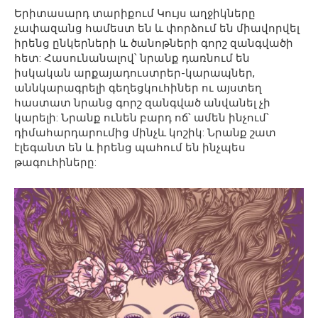
Երիտասարդ տարիքում Կույս աղջիկները
չափազանց համեստ են և փորձում են միավորվել
իրենց ընկերների և ծանոթների գորշ զանգվածի
հետ: Հասունանալով՝ նրանք դառնում են
իսկական արքայադուստրեր-կարապներ,
աննկարագրելի գեղեցկուհիներ ու այստեղ
հաստատ նրանց գորշ զանգված անվանել չի
կարելի: Նրանք ունեն բարդ ոճ՝ ամեն ինչում՝
դիմահարդարումից մինչև կոշիկ: Նրանք շատ
էլեգանտ են և իրենց պահում են ինչպես
թագուհիները: