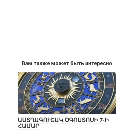
Вам также может быть интересно
ԱՍՏՂԱԳՈՒՇԱԿ
0
1 989դիտում
ԱՍՏՂԱԳՈՒՇԱԿ ՕԳՈՍՏՈՍԻ 7-Ի
ՀԱՄԱՐ