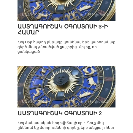
ԱՍՏՂԱԳՈՒՇԱԿ
0
2 393դիտում
ԱՍՏՂԱԳՈՒՇԱԿ ՕԳՈՍՏՈՍԻ 3-Ի
ՀԱՄԱՐ
Խոյ Օրը հաջող ընթացք կունենա, եթե կարողանաք
զերծ մնալ չմտածված քայլերից: Հիշեք, որ
ցանկացած
ԱՍՏՂԱԳՈՒՇԱԿ
0
1 712դիտում
ԱՍՏՂԱԳՈՒՇԱԿ ՕԳՈՍՏՈՍԻ 2
Խոյ Հակասական հոգեվիճակի օր է: Դուք մեկ
ընկնում եք մտորումների գիրկը, երբ անցյալի հետ