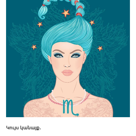
Կույս կանայք․