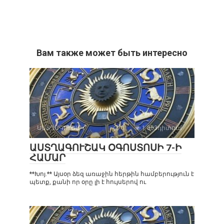
Вам также может быть интересно
ԱՍՏՂԱԳՈՒՇԱԿ
0
1 803դիտում
ԱՍՏՂԱԳՈՒՇԱԿ ՕԳՈՍՏՈՍԻ 7-Ի
ՀԱՄԱՐ
**Խոյ.** Այսօր ձեզ առաջին հերթին համբերություն է
պետք, քանի որ օրը լի է հույսերով ու