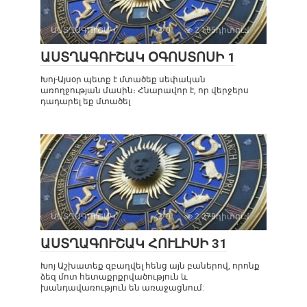
ԱՍՏՂԱԳՈՒՇԱԿ
0
2 105դիտում
ԱՍՏՂԱԳՈՒՇԱԿ ՕԳՈՍՏՈՍԻ 1
Խոյ-Այսօր պետք է մտածեք սեփական
առողջության մասին։ Հնարավոր է, որ վերջերս
դադարել եք մտածել
ԱՍՏՂԱԳՈՒՇԱԿ
0
2 278դիտում
ԱՍՏՂԱԳՈՒՇԱԿ ՀՈՒԼԻՍԻ 31
Խոյ Աշխատեք զբաղվել հենց այն բաներով, որոնք
ձեզ մոտ հետաքրքրվածություն և
խանդավառություն են առաջացնում: