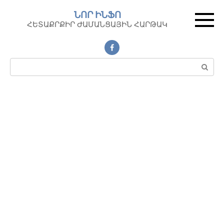
Перейти
ՆՈՐ ԻՆՖՈ
к
ՀԵՏԱՔՐՔԻՐ ԺԱՄԱՆՑԱՅԻՆ ՀԱՐԹԱԿ
контенту
Поиск: