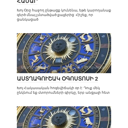
ՀԱՄԱՐ
Խոյ Օրը հաջող ընթացք կունենա, եթե կարողանաք
զերծ մնալ չմտածված քայլերից: Հիշեք, որ
ցանկացած
ԱՍՏՂԱԳՈՒՇԱԿ
0
1 707դիտում
ԱՍՏՂԱԳՈՒՇԱԿ ՕԳՈՍՏՈՍԻ 2
Խոյ Հակասական հոգեվիճակի օր է: Դուք մեկ
ընկնում եք մտորումների գիրկը, երբ անցյալի հետ