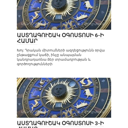
ԱՍՏՂԱԳՈՒՇԱԿ
0
2 261դիտում
ԱՍՏՂԱԳՈՒՇԱԿ ՕԳՈՍՏՈՍԻ 6-Ի
ՀԱՄԱՐ
Խոյ: Դրական միտումների ազդեցությունն օրվա
ընթացքում կաճի, ինչը անպայման
կանդրադառնա ձեր տրամադրության և
գործողությունների
ԱՍՏՂԱԳՈՒՇԱԿ
0
2 379դիտում
ԱՍՏՂԱԳՈՒՇԱԿ ՕԳՈՍՏՈՍԻ 3-Ի