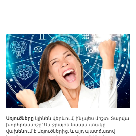
Առյուծները
կլինեն վերևում, ինչպես միշտ։ Տարվա
խորհրդանիշը՝ Սև ջրային նապաստակը
վախենում է Առյուծներից, և այդ պատճառով