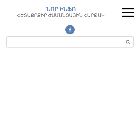
Перейти
ՆՈՐ ԻՆՖՈ
к
ՀԵՏԱՔՐՔԻՐ ԺԱՄԱՆՑԱՅԻՆ ՀԱՐԹԱԿ
контенту
Поиск: