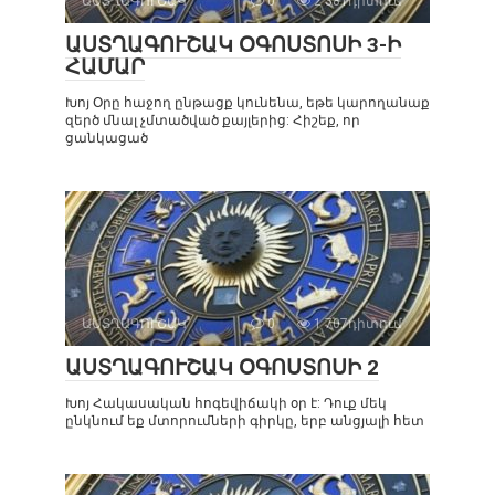
ԱՍՏՂԱԳՈՒՇԱԿ
0
2 381դիտում
ԱՍՏՂԱԳՈՒՇԱԿ ՕԳՈՍՏՈՍԻ 3-Ի
ՀԱՄԱՐ
Խոյ Օրը հաջող ընթացք կունենա, եթե կարողանաք
զերծ մնալ չմտածված քայլերից: Հիշեք, որ
ցանկացած
ԱՍՏՂԱԳՈՒՇԱԿ
0
1 707դիտում
ԱՍՏՂԱԳՈՒՇԱԿ ՕԳՈՍՏՈՍԻ 2
Խոյ Հակասական հոգեվիճակի օր է: Դուք մեկ
ընկնում եք մտորումների գիրկը, երբ անցյալի հետ