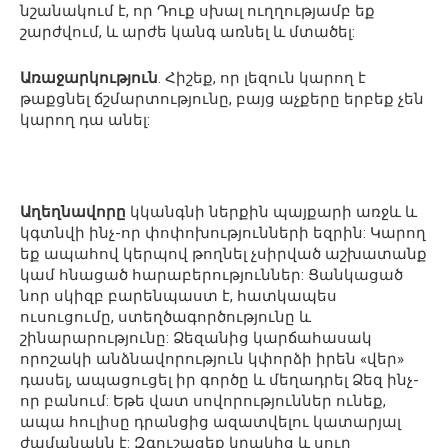
նշանակում է, որ Դուք սխալ ուղղությամբ եք
շարժվում, և արժե կանգ առնել և մտածել:
Առաջարկություն
. Հիշեք, որ լեզուն կարող է
թաքցնել ճշմարտությունը, բայց աչքերը երբեք չեն
կարող դա անել:
Աղեղնավորը
կկանգնի ներքին պայքարի առջև և
կգտնվի ինչ-որ փոփոխությունների եզրին: Կարող
եք ապահով կերպով թողնել չսիրված աշխատանք
կամ հնացած հարաբերություններ: Ցանկացած
նոր սկիզբ բարենպաստ է, հատկապես
ուսուցումը, ստեղծագործությունը և
շինարարությունը: Ձեզանից կարճահասակ
որոշակի անձնավորություն կփորձի իրեն «վեր»
դասել, ապացուցել իր գործը և մեղադրել Ձեզ ինչ-
որ բանում: Եթե ​​վատ սովորություններ ունեք,
ապա հուլիսը դրանցից ազատվելու կատարյալ
ժամանակն է: Զգուշացեք կրակից և սուր