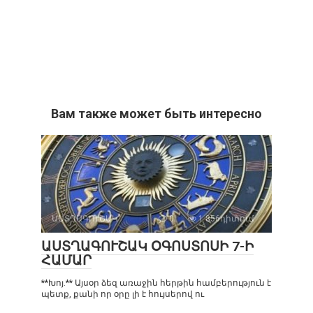
Вам также может быть интересно
ԱՍՏՂԱԳՈՒՇԱԿ
0
1 856դիտում
ԱՍՏՂԱԳՈՒՇԱԿ ՕԳՈՍՏՈՍԻ 7-Ի
ՀԱՄԱՐ
**Խոյ.** Այսօր ձեզ առաջին հերթին համբերություն է
պետք, քանի որ օրը լի է հույսերով ու