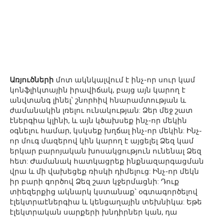
Առյուծների
մոտ ակնկալվում է ինչ-որ սուր կամ
կոնֆլիկտային իրավիճակ, բայց այն կարող է
անվտանգ լինել՝ շնորհիվ հնարամտության և
ժամանակին լռելու ունակության: Ձեր մեջ շատ
էներգիա կլինի, և այն կծախսեք ինչ-որ մեկին
օգնելու համար, կսկսեք խղճալ ինչ-որ մեկին: Ինչ֊
որ մուգ մազերով կին կարող է այցելել Ձեզ կամ
երկար բարոյական խոսակցություն ունենալ Ձեզ
հետ: Ժամանակ հատկացրեք ինքնազարգացման
վրա և մի վախեցեք ռիսկի դիմելուց: Ինչ-որ մեկն
իր բարի գործով Ձեզ շատ կջերմացնի: Դուք
տիեզերքից ակնարկ կստանաք՝ օգտագործելով
էլեկտրաէներգիա և կենցաղային տեխնիկա: Եթե ​​
էլեկտրական սարքերի խնդիրներ կան, դա