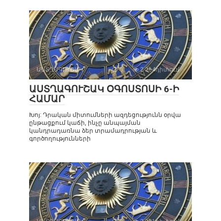
ԱՍՏՂԱԳՈՒՇԱԿ
0
2 264դիտում
ԱՍՏՂԱԳՈՒՇԱԿ ՕԳՈՍՏՈՍԻ 6-Ի
ՀԱՄԱՐ
Խոյ: Դրական միտումների ազդեցությունն օրվա
ընթացքում կաճի, ինչը անպայման
կանդրադառնա ձեր տրամադրության և
գործողությունների