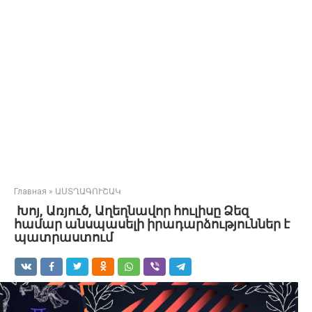
Главная
»
ԱՍՏՂԱԳՈՒՇԱԿ
Խոյ, Առյուծ, Աղեղնավոր հուլիսը Ձեզ
համար անսպասելի իրադարձություններ է
պատրաստում