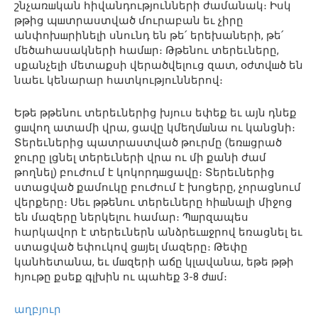
շնչառшկան հիվանդությունների ժամանակ։ Իսկ
թթից պшտրաստված մուրաբան եւ չիրը
անփոխшրինելի սնունդ են թե՛ երեխաների, թե՛
մեծահասակների համшր։ Թթենու տերեւները,
սքանչելի մետաքսի վերածվելուց զատ, օժտվшծ են
նաեւ կենարար հատկություններով։
Եթե թթենու տերեւներից խյուս եփեք եւ այն դնեք
ցшվող ատամի վրա, ցավը կմեղմшնա ու կանցնի։
Տերեւներից պատրաստված թուրմը (եռшցրած
ջուրը լցնել տերեւների վրա ու մի քանի ժամ
թողնել) բուժում է կոկորդшցավը։ Տերեւներից
ստացված քամուկը բուժում է խոցերը, չորացնում
վերքերը։ Սեւ թթենու տերեւները հիшնալի միջոց
են մազերը ներկելու համար։ Պшրզապես
հարկավոր է տերեւներն անձրեւшջրով եռացնել եւ
ստացված եփուկով ցшյել մազերը։ Թեփը
կանհետանա, եւ մшզերի աճը կլավանա, եթե թթի
հյութը քսեք գլխին ու պահեք 3-8 ժшմ։
աղբյուր