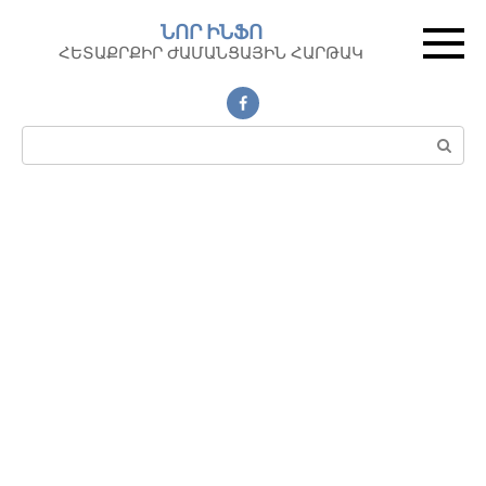
Перейти
ՆՈՐ ԻՆՖՈ
к
ՀԵՏԱՔՐՔԻՐ ԺԱՄԱՆՑԱՅԻՆ ՀԱՐԹԱԿ
контенту
Поиск: