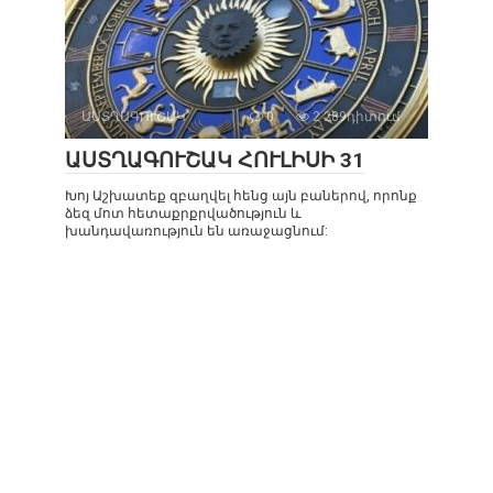
ԱՍՏՂԱԳՈՒՇԱԿ
0
2 289դիտում
ԱՍՏՂԱԳՈՒՇԱԿ ՀՈՒԼԻՍԻ 31
Խոյ Աշխատեք զբաղվել հենց այն բաներով, որոնք
ձեզ մոտ հետաքրքրվածություն և
խանդավառություն են առաջացնում: