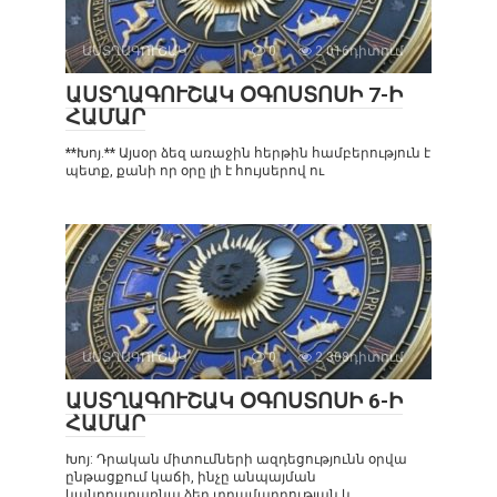
ԱՍՏՂԱԳՈՒՇԱԿ
0
2 016դիտում
ԱՍՏՂԱԳՈՒՇԱԿ ՕԳՈՍՏՈՍԻ 7-Ի
ՀԱՄԱՐ
**Խոյ.** Այսօր ձեզ առաջին հերթին համբերություն է
պետք, քանի որ օրը լի է հույսերով ու
ԱՍՏՂԱԳՈՒՇԱԿ
0
2 308դիտում
ԱՍՏՂԱԳՈՒՇԱԿ ՕԳՈՍՏՈՍԻ 6-Ի
ՀԱՄԱՐ
Խոյ: Դրական միտումների ազդեցությունն օրվա
ընթացքում կաճի, ինչը անպայման
կանդրադառնա ձեր տրամադրության և