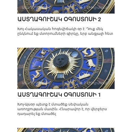
ԱՍՏՂԱԳՈՒՇԱԿ
0
1 719դիտում
ԱՍՏՂԱԳՈՒՇԱԿ ՕԳՈՍՏՈՍԻ 2
Խոյ Հակասական հոգեվիճակի օր է: Դուք մեկ
ընկնում եք մտորումների գիրկը, երբ անցյալի հետ
ԱՍՏՂԱԳՈՒՇԱԿ
0
2 122դիտում
ԱՍՏՂԱԳՈՒՇԱԿ ՕԳՈՍՏՈՍԻ 1
Խոյ-Այսօր պետք է մտածեք սեփական
առողջության մասին։ Հնարավոր է, որ վերջերս
դադարել եք մտածել