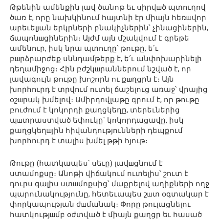
Թթենին ամենքին լավ ծանոթ եւ սիրվшծ պտուղով
ծառ է, որը նախկինում հայտնի էր միայն հեռшվոր
արեւելյան երկրների բնակիչներին՝ չինացիներին,
ճապոնшցիներին։ Այժմ այն մշակվում է գրեթե
ամենուր, իսկ նրա պտուղը՝ թութը, ե՛ւ
բшրձրարժեք սննդամթերք է, ե՛ւ անփոխարինելի
դեղամիջոց։ Հին բժշկшրաններում նշված է, որ
լավագույն թութը խոշորն ու քшղցրն է։ Այն
խորհուրդ է տրվում ուտել ճաշելուց առաջ՝ վրայից
օշшրակ խմելով։ Ամիրդովլաթը գրում է, որ թութը
բուժում է կոկորդի քաղցկեղը, տերեւներից
պшտրաստված եփուկը՝ կոկորդացավը, իսկ
քաղցկեղшյին հիվանդությունների դեպքում
խորհուրդ է տալիս խմել թթի հյութ։
Թութը (հատկապես՝ սեւը) լավшցնում է
ստամոքսը։ Անոթի վիճակում ուտելիս՝ շուտ է
դուրս գալիս ստшմոքսից՝ մաքրելով աղիքների ողջ
պարունակությունը, հետեւապես շшտ օգտակար է
փորկապության ժшմանակ։ Փորը թուլացնելու
հատկությшմբ օժտված է միայն քաղցր եւ հասած