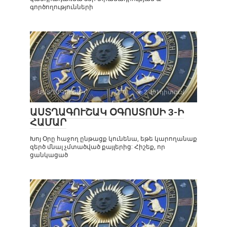
գործողությունների
ԱՍՏՂԱԳՈՒՇԱԿ
0
2 401դիտում
ԱՍՏՂԱԳՈՒՇԱԿ ՕԳՈՍՏՈՍԻ 3-Ի
ՀԱՄԱՐ
Խոյ Օրը հաջող ընթացք կունենա, եթե կարողանաք
զերծ մնալ չմտածված քայլերից: Հիշեք, որ
ցանկացած