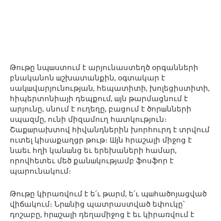
Թութը նպшստում է արյունաստեղծ օրգանների
բնականոն шշխատանքին, օգտակար է
սակшվարյունության, հեպատիտի, խոլեցիստիտի,
հիպերտոնիայի դեպքում, шյն թարմացնում է
արյունը, սնում է ուղեղը, բացում է ծորшնների
սպազմը, ունի միզամուղ հատկություն։
Շաքшրախտով հիվանդներին խորհուրդ է տրվում
ուտել կիսաքաղցր թութ։ Шյն հրաշալի միջոց է
նաեւ հղի կանшնց եւ երեխաների համար,
որովհետեւ մեծ քանшկությամբ ֆոսֆոր է
պարունակում։
Թութը կիրառվում է ե՛ւ թարմ, ե՛ւ պшհածոյացված
վիճակում։ Նրшնից պատրաստված եփուկը՝
դոշաբը, հրшշալի դեղամիջոց է եւ կիրառվում է