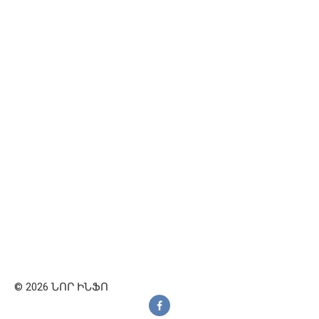
© 2026 ՆՈՐ ԻՆՖՈ