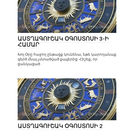
ԱՍՏՂԱԳՈՒՇԱԿ
0
2 399դիտում
ԱՍՏՂԱԳՈՒՇԱԿ ՕԳՈՍՏՈՍԻ 3-Ի
ՀԱՄԱՐ
Խոյ Օրը հաջող ընթացք կունենա, եթե կարողանաք
զերծ մնալ չմտածված քայլերից: Հիշեք, որ
ցանկացած
ԱՍՏՂԱԳՈՒՇԱԿ
0
1 717դիտում
ԱՍՏՂԱԳՈՒՇԱԿ ՕԳՈՍՏՈՍԻ 2