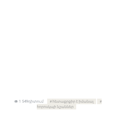
1 549դիտում
հետաքրքիր է իմանալ
հորոսկպի նշաններ