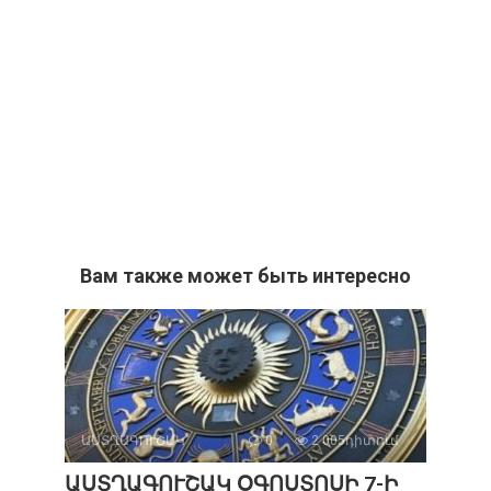
Вам также может быть интересно
ԱՍՏՂԱԳՈՒՇԱԿ
0
2 005դիտում
ԱՍՏՂԱԳՈՒՇԱԿ ՕԳՈՍՏՈՍԻ 7-Ի