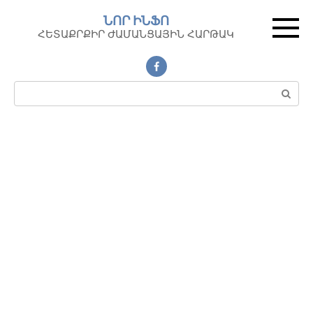
Перейти
ՆՈՐ ԻՆՖՈ
к
ՀԵՏԱՔՐՔԻՐ ԺԱՄԱՆՑԱՅԻՆ ՀԱՐԹԱԿ
контенту
Поиск: