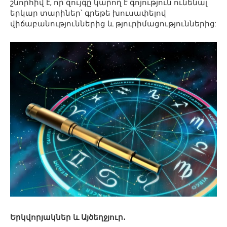
շնորհիվ է, որ զույգը կարող է գոյություն ունենալ
երկար տարիներ՝ գրեթե խուսափելով
վիճաբանություններից և թյուրիմացություններից:
Երկվորյակներ և Այծեղջյուր․