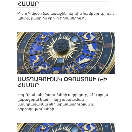
ՀԱՄԱՐ
**Խոյ.** Այսօր ձեզ առաջին հերթին համբերություն է
պետք, քանի որ օրը լի է հույսերով ու
ԱՍՏՂԱԳՈՒՇԱԿ
0
2 305դիտում
ԱՍՏՂԱԳՈՒՇԱԿ ՕԳՈՍՏՈՍԻ 6-Ի
ՀԱՄԱՐ
Խոյ: Դրական միտումների ազդեցությունն օրվա
ընթացքում կաճի, ինչը անպայման
կանդրադառնա ձեր տրամադրության և
գործողությունների