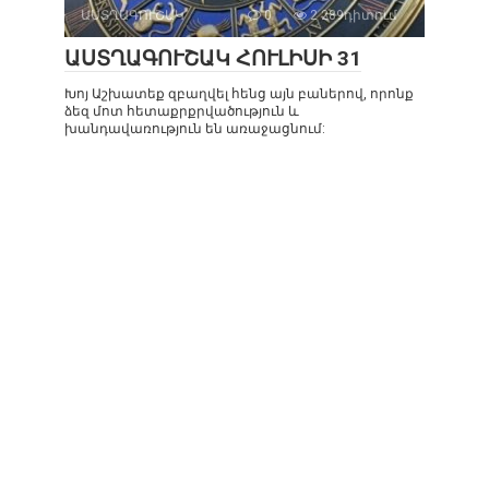
ԱՍՏՂԱԳՈՒՇԱԿ
0
2 289դիտում
ԱՍՏՂԱԳՈՒՇԱԿ ՀՈՒԼԻՍԻ 31
Խոյ Աշխատեք զբաղվել հենց այն բաներով, որոնք
ձեզ մոտ հետաքրքրվածություն և
խանդավառություն են առաջացնում: