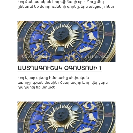
Խոյ Հակասական հոգեվիճակի օր է: Դուք մեկ
ընկնում եք մտորումների գիրկը, երբ անցյալի հետ
ԱՍՏՂԱԳՈՒՇԱԿ
0
2 121դիտում
ԱՍՏՂԱԳՈՒՇԱԿ ՕԳՈՍՏՈՍԻ 1
Խոյ-Այսօր պետք է մտածեք սեփական
առողջության մասին։ Հնարավոր է, որ վերջերս
դադարել եք մտածել