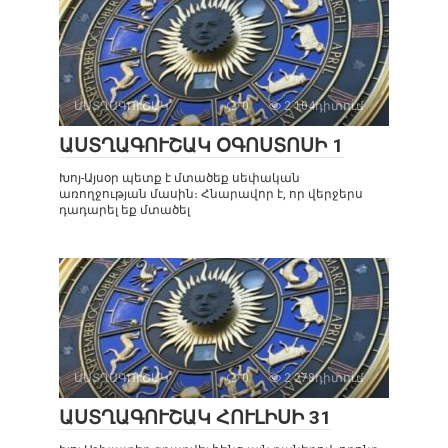
ԱՍՏՂԱԳՈՒՇԱԿ
0
2 104դիտում
ԱՍՏՂԱԳՈՒՇԱԿ ՕԳՈՍՏՈՍԻ 1
Խոյ-Այսօր պետք է մտածեք սեփական
առողջության մասին։ Հնարավոր է, որ վերջերս
դադարել եք մտածել
ԱՍՏՂԱԳՈՒՇԱԿ
0
2 278դիտում
ԱՍՏՂԱԳՈՒՇԱԿ ՀՈՒԼԻՍԻ 31