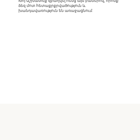
Խոյ Աշխատեք զբաղվել հենց այն բաներով, որոնք
ձեզ մոտ հետաքրքրվածություն և
խանդավառություն են առաջացնում: