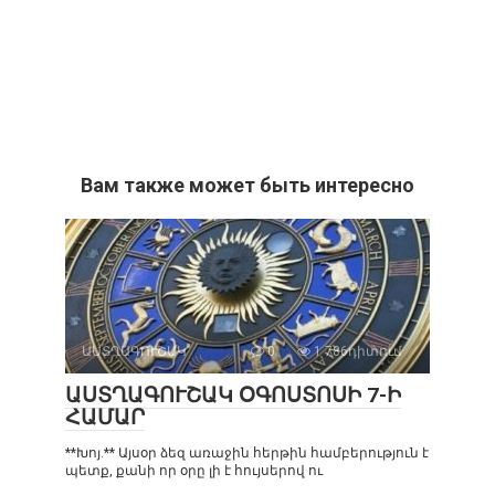
Вам также может быть интересно
ԱՍՏՂԱԳՈՒՇԱԿ
0
1 786դիտում
ԱՍՏՂԱԳՈՒՇԱԿ ՕԳՈՍՏՈՍԻ 7-Ի
ՀԱՄԱՐ
**Խոյ.** Այսօր ձեզ առաջին հերթին համբերություն է
պետք, քանի որ օրը լի է հույսերով ու