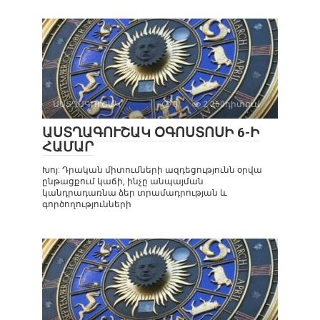
ԱՍՏՂԱԳՈՒՇԱԿ
0
2 260դիտում
ԱՍՏՂԱԳՈՒՇԱԿ ՕԳՈՍՏՈՍԻ 6-Ի
ՀԱՄԱՐ
Խոյ: Դրական միտումների ազդեցությունն օրվա
ընթացքում կաճի, ինչը անպայման
կանդրադառնա ձեր տրամադրության և
գործողությունների