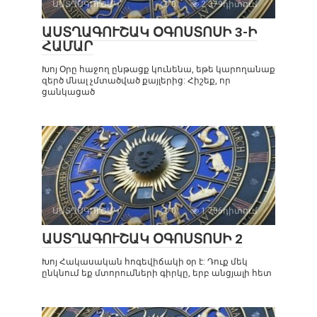
ԱՍՏՂԱԳՈՒՇԱԿ
0
2 379դիտում
ԱՍՏՂԱԳՈՒՇԱԿ ՕԳՈՍՏՈՍԻ 3-Ի
ՀԱՄԱՐ
Խոյ Օրը հաջող ընթացք կունենա, եթե կարողանաք
զերծ մնալ չմտածված քայլերից: Հիշեք, որ
ցանկացած
ԱՍՏՂԱԳՈՒՇԱԿ
0
1 706դիտում
ԱՍՏՂԱԳՈՒՇԱԿ ՕԳՈՍՏՈՍԻ 2
Խոյ Հակասական հոգեվիճակի օր է: Դուք մեկ
ընկնում եք մտորումների գիրկը, երբ անցյալի հետ