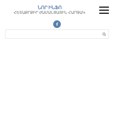
Перейти
ՆՈՐ ԻՆՖՈ
к
ՀԵՏԱՔՐՔԻՐ ԺԱՄԱՆՑԱՅԻՆ ՀԱՐԹԱԿ
контенту
Поиск: