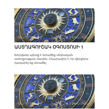
ԱՍՏՂԱԳՈՒՇԱԿ
0
2 116դիտում
ԱՍՏՂԱԳՈՒՇԱԿ ՕԳՈՍՏՈՍԻ 1
Խոյ-Այսօր պետք է մտածեք սեփական
առողջության մասին։ Հնարավոր է, որ վերջերս
դադարել եք մտածել
ԱՍՏՂԱԳՈՒՇԱԿ
0
2 286դիտում