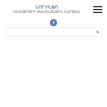
Перейти
ՆՈՐ ԻՆՖՈ
к
ՀԵՏԱՔՐՔԻՐ ԺԱՄԱՆՑԱՅԻՆ ՀԱՐԹԱԿ
контенту
Поиск: