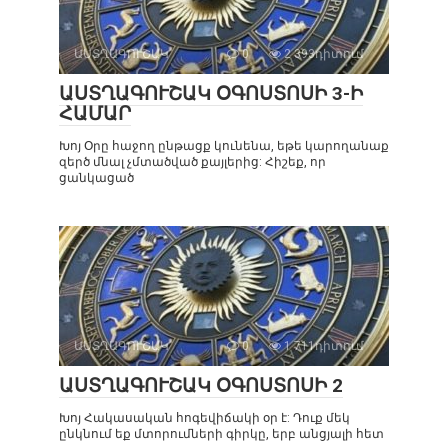
ԱՍՏՂԱԳՈՒՇԱԿ
0
2 393դիտում
ԱՍՏՂԱԳՈՒՇԱԿ ՕԳՈՍՏՈՍԻ 3-Ի
ՀԱՄԱՐ
Խոյ Օրը հաջող ընթացք կունենա, եթե կարողանաք
զերծ մնալ չմտածված քայլերից: Հիշեք, որ
ցանկացած
ԱՍՏՂԱԳՈՒՇԱԿ
0
1 711դիտում
ԱՍՏՂԱԳՈՒՇԱԿ ՕԳՈՍՏՈՍԻ 2
Խոյ Հակասական հոգեվիճակի օր է: Դուք մեկ
ընկնում եք մտորումների գիրկը, երբ անցյալի հետ