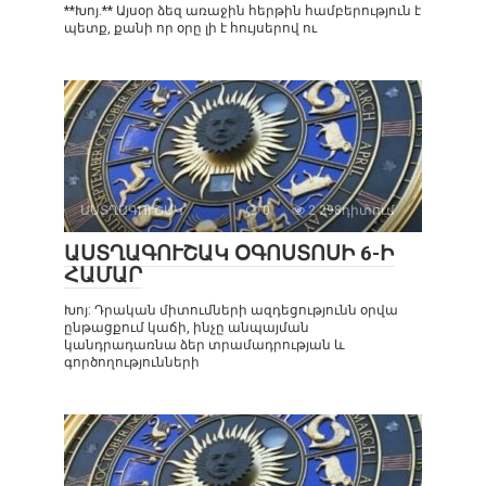
**Խոյ.** Այսօր ձեզ առաջին հերթին համբերություն է
պետք, քանի որ օրը լի է հույսերով ու
ԱՍՏՂԱԳՈՒՇԱԿ
0
2 298դիտում
ԱՍՏՂԱԳՈՒՇԱԿ ՕԳՈՍՏՈՍԻ 6-Ի
ՀԱՄԱՐ
Խոյ: Դրական միտումների ազդեցությունն օրվա
ընթացքում կաճի, ինչը անպայման
կանդրադառնա ձեր տրամադրության և
գործողությունների