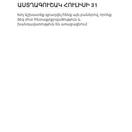
ԱՍՏՂԱԳՈՒՇԱԿ ՀՈՒԼԻՍԻ 31
Խոյ Աշխատեք զբաղվել հենց այն բաներով, որոնք
ձեզ մոտ հետաքրքրվածություն և
խանդավառություն են առաջացնում: