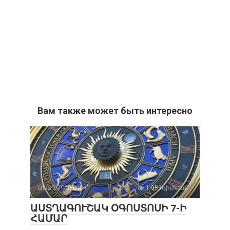
Вам также может быть интересно
ԱՍՏՂԱԳՈՒՇԱԿ
0
1 983դիտում
ԱՍՏՂԱԳՈՒՇԱԿ ՕԳՈՍՏՈՍԻ 7-Ի
ՀԱՄԱՐ