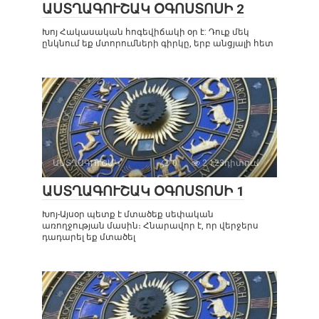
ԱՍՏՂԱԳՈՒՇԱԿ ՕԳՈՍՏՈՍԻ 2
Խոյ Հակասական հոգեվիճակի օր է: Դուք մեկ
ընկնում եք մտորումների գիրկը, երբ անցյալի հետ
ԱՍՏՂԱԳՈՒՇԱԿ
0
2 123դիտում
ԱՍՏՂԱԳՈՒՇԱԿ ՕԳՈՍՏՈՍԻ 1
Խոյ-Այսօր պետք է մտածեք սեփական
առողջության մասին։ Հնարավոր է, որ վերջերս
դադարել եք մտածել