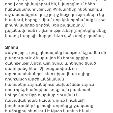
որով ձեզ դիմավորում են, նվազեցնում է ձեր
ինքնավստահությունը: Փոխարենը ինքնուրույն
աշխատանքում դուք լուրջ հաջողությունների եք
հասնում, հերիք է միայն, որ կենտրոնանաք և ձեզ
լիովին նվիրեք գործին:Չեն բացառվում
չպլանավորած ուղևորությունները, որոնցից մեկը
կարող է սիրելի մարդու հետ վեճի առիթ դառնալ:
Ջրհոս
Հաջող օր է, դուք գերազանց հարթում եք ամեն մի
բարդություն: Հնարավոր են հետաքրքիր
ծանոթություններ, այդ թվում և հեռվից եկած
մարդկանց հետ: Չի բացառվում, որ
արտասահմանցու հետ սիրավեպի սկիզբ
դրվի:Այսօր արժե անձնական
հարաբերություններում նախաձեռնություն
դրսևորել, համոզված եղեք` այն բարեհաճ
կընդունվի: Օրը հարմար է ուսման և
դասավանդման համար, դուք հիանալի
խորհուրդներ եք տալիս, որոնց շրջապատը
հաճույքով հետևում է: Այսօր կարելի է նաև