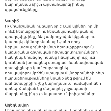
կարողանան ճիշտ արտահայտել իրենց
զգացմունքները:
Կարիճ
Ոչ միանշանակ ու բարդ օր է: Լավ կլիներ, որ մի
որևէ հետաքրքիր ու հեռանկարային բանով
զբաղվեիք, ինչը ձեզ ամբողջովին կկլաներ ու
կստիպեր կենտրոնանալ: Նշանի որոշ
ներկայացուցիչների մոտ հետաքրքրություն
կառաջանա գիտական հետազոտությունների
հանդեպ, նրանցից ոմանք հնարավորություն
կունենան խորացնել ստացած մասնագիտական
գիտելիքները կամ բարձրացնել
որակավորումը:Չեն ստացվում մտերիմների հետ
հարաբերությունները նրանք ձեզ թվում են
անհետաքրքիր, չեք կարողանում համախոհներ
գտնել: Հակված եք մեղադրել շրջապատի
մարդկանց, ինչը չի նպաստում փոխշփմանը:
Աղեղնավոր
Աշխատեք քիչ անհանգստանալ, հիմքերից զուրկ