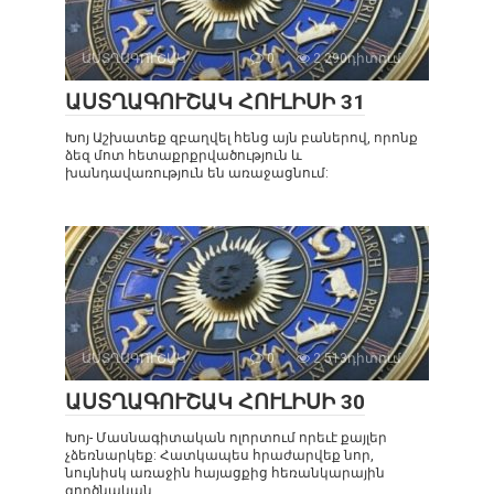
ԱՍՏՂԱԳՈՒՇԱԿ
0
2 290դիտում
ԱՍՏՂԱԳՈՒՇԱԿ ՀՈՒԼԻՍԻ 31
Խոյ Աշխատեք զբաղվել հենց այն բաներով, որոնք
ձեզ մոտ հետաքրքրվածություն և
խանդավառություն են առաջացնում:
ԱՍՏՂԱԳՈՒՇԱԿ
0
2 513դիտում
ԱՍՏՂԱԳՈՒՇԱԿ ՀՈՒԼԻՍԻ 30
Խոյ- Մասնագիտական ոլորտում որեւէ քայլեր
չձեռնարկեք: Հատկապես հրաժարվեք նոր,
նույնիսկ առաջին հայացքից հեռանկարային
գործնական