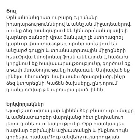
Ցուլ
Օրն անհանգիստ ու բարդ է, լի մանր
իրադարձություններով և աննշան միջադեպերով,
որոնք ձեզ խանգարում են կենտրոնանալ ավելի
կարևոր բաների վրա: Ցանկալի չէ ստորագրել
կարևոր փաստաթղթեր, որոնք առնչվում են
անշարժ գույքի և տրանսպորտային միջոցների
հետ:Օրվա էմոցիոնալ ֆոնն անկայուն է, հաճախ
կորցնում եք հավասարակշռությունը, գործում եք
սթափ մտածողությանը հակառակ: Ստիպված եք
լինելու հետաձգել նախապես ծրագրվածը, ինչը
ձեզ կտխրեցնի: Կաճեն ծախսերը, ընդ որում
դրանք դժվար թե արդարացված լինեն:
Երկվորյակներ
Այսօր շատ օգտակար կլինեն ձեր բնատուր հմայքը
և ամենատարբեր մարդկանց հետ ընդհանուր
լեզու գտնելու ունակությունը: Օրը հատկապես
հարմար է թիմային աշխատանքի և ինքնուրույն
գործելու համար:Դուք անվերջ ուշադրության