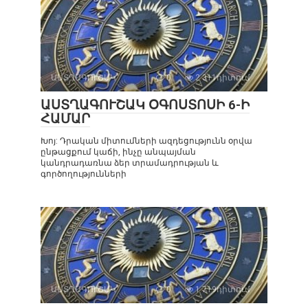
ԱՍՏՂԱԳՈՒՇԱԿ
0
2 311դիտում
ԱՍՏՂԱԳՈՒՇԱԿ ՕԳՈՍՏՈՍԻ 6-Ի
ՀԱՄԱՐ
Խոյ: Դրական միտումների ազդեցությունն օրվա
ընթացքում կաճի, ինչը անպայման
կանդրադառնա ձեր տրամադրության և
գործողությունների
ԱՍՏՂԱԳՈՒՇԱԿ
0
1 719դիտում