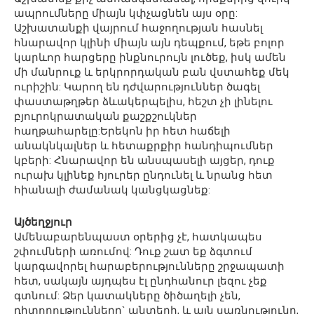
ապրումները միայն կփչացնեն այս օրը:
Աշխատանքի վայրում հաջողության հասնել
հնարավոր կլինի միայն այն դեպքում, եթե բոլոր
կարևոր հարցերը ինքնուրույն լուծեք, իսկ ամեն
մի մանրուք և երկրորդական բան վստահեք մեկ
ուրիշին: Կարող են դժվարություններ ծագել
փաստաթղթեր ձևակերպելիս, հեշտ չի լինելու
բյուրոկրատական քաշքշուկներ
հաղթահարելը:Երեկոն իր հետ հաճելի
անակնկալներ և հետաքրքիր հանդիպումներ
կբերի: Հնարավոր են անսպասելի այցեր, դուք
ուրախ կլինեք հյուրեր ընդունել և նրանց հետ
հիանալի ժամանակ կանցկացնեք:
Այծեղջյուր
Ամենաբարենպաստ օրերից չէ, հատկապես
շփումների առումով: Դուք շատ եք ձգտում
կարգավորել հարաբերությունները շրջապատի
հետ, սակայն այդպես էլ ընդհանուր լեզու չեք
գտնում: Ձեր կատակները ծիծաղելի չեն,
դիտողությունները` անտեղի, և այն սառնությունը,