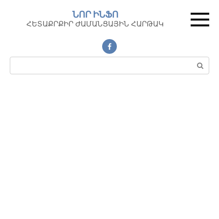
Перейти
ՆՈՐ ԻՆՖՈ
к
ՀԵՏԱՔՐՔԻՐ ԺԱՄԱՆՑԱՅԻՆ ՀԱՐԹԱԿ
контенту
Поиск: