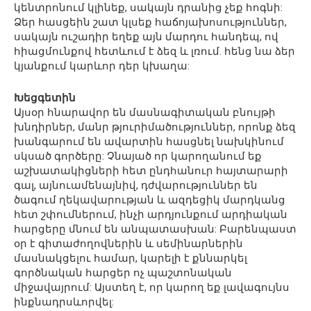
կենտրոնում կլինեք, սակայն դրանից չեք հոգնի:
Ձեր հասցեին շատ կլսեք հաճոյախոսություններ,
սակայն ուշադիր եղեք այն մարդու հանդեպ, ով
հիացմունքով հետևում է ձեզ և լռում. հենց նա ձեր
կյանքում կարևոր դեր կխաղա:
Խեցգետին
Այսօր հնարավոր են մասնագիտական բնույթի
խնդիրներ, մանր թյուրիմածություններ, որոնք ձեզ
խանգարում են ավարտին հասցնել նախկինում
սկսած գործերը: Չնայած որ կարողանում եք
աշխատակիցների հետ ընդհանուր հայտարարի
գալ, այնուամենայնիվ, դժվարություններ են
ծագում ղեկավարության և ազդեցիկ մարդկանց
հետ շփումներում, ինչի արդյունքում արդիական
հարցերը մնում են անպատասխան: Բարենպաստ
օր է գիտաժողովներին և սեմինարներին
մասնակցելու համար, կարելի է քննարկել
գործնական հարցեր ոչ պաշտոնական
միջավայրում: Այստեղ է, որ կարող եք լավագույնս
ինքնադրսևորվել: