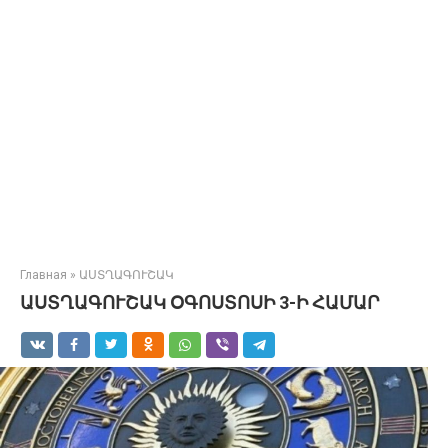
Главная
»
ԱՍՏՂԱԳՈՒՇԱԿ
ԱՍՏՂԱԳՈՒՇԱԿ ՕԳՈՍՏՈՍԻ 3-Ի ՀԱՄԱՐ