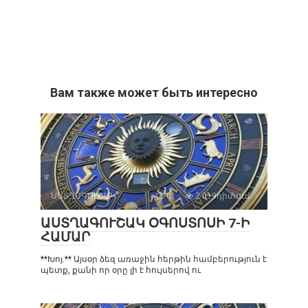
Вам также может быть интересно
ԱՍՏՂԱԳՈՒՇԱԿ
0
2 019դիտում
ԱՍՏՂԱԳՈՒՇԱԿ ՕԳՈՍՏՈՍԻ 7-Ի
ՀԱՄԱՐ
**Խոյ.** Այսօր ձեզ առաջին հերթին համբերություն է
պետք, քանի որ օրը լի է հույսերով ու