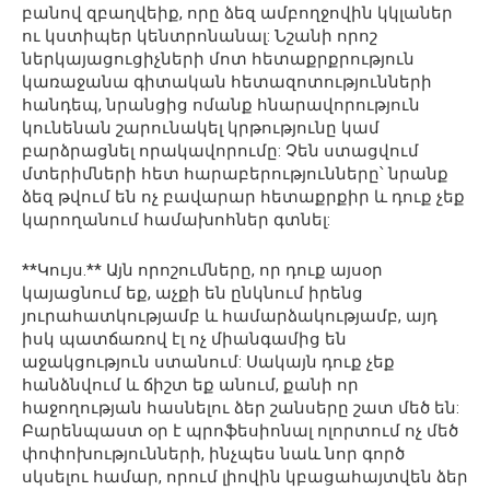
բանով զբաղվեիք, որը ձեզ ամբողջովին կկլաներ
ու կստիպեր կենտրոնանալ: Նշանի որոշ
ներկայացուցիչների մոտ հետաքրքրություն
կառաջանա գիտական հետազոտությունների
հանդեպ, նրանցից ոմանք հնարավորություն
կունենան շարունակել կրթությունը կամ
բարձրացնել որակավորումը: Չեն ստացվում
մտերիմների հետ հարաբերությունները՝ նրանք
ձեզ թվում են ոչ բավարար հետաքրքիր և դուք չեք
կարողանում համախոհներ գտնել:
**Կույս.** Այն որոշումները, որ դուք այսօր
կայացնում եք, աչքի են ընկնում իրենց
յուրահատկությամբ և համարձակությամբ, այդ
իսկ պատճառով էլ ոչ միանգամից են
աջակցություն ստանում: Սակայն դուք չեք
հանձնվում և ճիշտ եք անում, քանի որ
հաջողության հասնելու ձեր շանսերը շատ մեծ են:
Բարենպաստ օր է պրոֆեսիոնալ ոլորտում ոչ մեծ
փոփոխությունների, ինչպես նաև նոր գործ
սկսելու համար, որում լիովին կբացահայտվեն ձեր