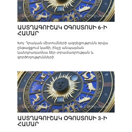
ԱՍՏՂԱԳՈՒՇԱԿ
0
2 225դիտում
ԱՍՏՂԱԳՈՒՇԱԿ ՕԳՈՍՏՈՍԻ 6-Ի
ՀԱՄԱՐ
Խոյ: Դրական միտումների ազդեցությունն օրվա
ընթացքում կաճի, ինչը անպայման
կանդրադառնա ձեր տրամադրության և
գործողությունների
ԱՍՏՂԱԳՈՒՇԱԿ
0
2 369դիտում
ԱՍՏՂԱԳՈՒՇԱԿ ՕԳՈՍՏՈՍԻ 3-Ի
ՀԱՄԱՐ