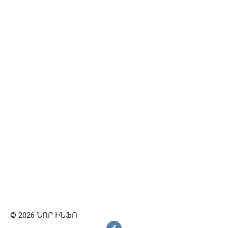
© 2026 ՆՈՐ ԻՆՖՈ