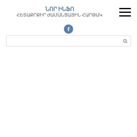
Перейти
ՆՈՐ ԻՆՖՈ
к
ՀԵՏԱՔՐՔԻՐ ԺԱՄԱՆՑԱՅԻՆ ՀԱՐԹԱԿ
контенту
Поиск: