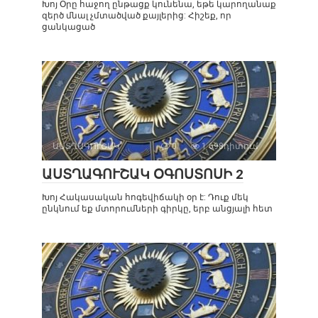
Խոյ Օրը հաջող ընթացք կունենա, եթե կարողանաք
զերծ մնալ չմտածված քայլերից: Հիշեք, որ
ցանկացած
ԱՍՏՂԱԳՈՒՇԱԿ
0
1 698դիտում
ԱՍՏՂԱԳՈՒՇԱԿ ՕԳՈՍՏՈՍԻ 2
Խոյ Հակասական հոգեվիճակի օր է: Դուք մեկ
ընկնում եք մտորումների գիրկը, երբ անցյալի հետ