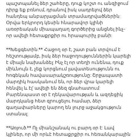
պաշտպանել ձեր շահերը, դուք կոշտ ու անզիջում
դիրք եք բռնում, դրանով իսկ սադրելով ձեր
հանդեպ անբարյացման տրամադրվածներին:
Օրվա երկրորդ կեսին հնարավոր կլինի
առօրեական միապաղաղ գործերից անցնել ինչ-
որ ավելի հետաքրքիր ու հրապուրիչ բանի:
**Խեցգետին.** Հաջող օր է, շատ բան տրվում է
հեշտությամբ, իսկ ձեր հաջողություններին կարելի
է միայն նախանձել: Ինչ էլ որ տեղի ունենա, դուք
միևնույն է, չեք կորցնում լավատեսությունն ու
հոգեկան հավասարակշռությունը: Շրջապատի
մարդիկ հասկանում են, որ ձեր վրա կարելի
հենվել և էլ’ ավելի են ձեզ գնահատում:
Բարենպաստ օր է ղեկավարության և ազդեցիկ
մարդկանց հետ զրուցելու համար, ձեր
գաղափարները կարող են լուրջ աջակցություն
ստանալ:
**Առյուծ.** Ոչ միանշանակ ու բարդ օր է: Լավ
կլիներ, որ մի որևէ հետաքրքիր ու հեռանկարային