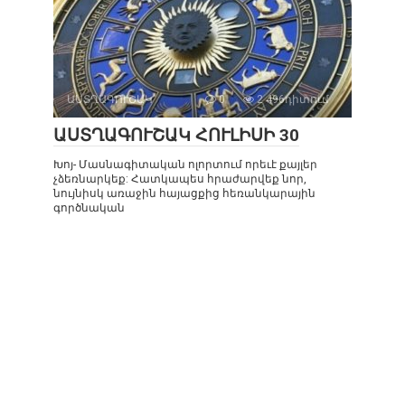
ԱՍՏՂԱԳՈՒՇԱԿ
0
2 496դիտում
ԱՍՏՂԱԳՈՒՇԱԿ ՀՈՒԼԻՍԻ 30
Խոյ- Մասնագիտական ոլորտում որեւէ քայլեր
չձեռնարկեք: Հատկապես հրաժարվեք նոր,
նույնիսկ առաջին հայացքից հեռանկարային
գործնական