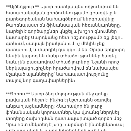
**Այծեղջյուր.** Այսօր հատկապես ողջունվում են
հասարակական գործունեությամբ զբաղվելը և
բարեգործական նախագծերում ներգրավվելը:
Բարենպաստ են ֆինանսական հեռանկարները,
կարելի է գործարքներ կնքել և խոշոր գնումներ
կատարել: Մարդկանց հետ հեշտությամբ եք լեզու
գտնում, սակայն իրականում ոչ մեկին չեք
վստահում, և մարդիկ դա զգում են: Օրվա երկրորդ
կեսին կարող են մանր տհաճություններ ծագել,
նաև չեն բացառվում տհաճ լուրերը: Նշանի որոշ
ներկայացուցիչներ հրաժարվում են նախապես
մշակած պլաններից՝ նախապատվությունը
տալով նոր գաղափարներին։
**Ջրհոս.** Այսօր ձեզ մոլորության մեջ գցելը
բավական հեշտ է, ինչից էլ կշտապեն օգտվել
անբարյացկամները: Հնարավոր են լուրջ
ֆինանսական կորուստներ, կա վտանգ ներդնել
փողերը ձախողման դատապարտված գործի մեջ:
Դրա հետ մեկտեղ էլ օրը հարմար է ինտելեկտուալ
աշխատանքի և բարդ խնդիրների լուծման