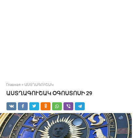
Главная
»
ԱՍՏՂԱԳՈՒՇԱԿ
ԱՍՏՂԱԳՈՒՇԱԿ ՕԳՈՍՏՈՍԻ 29