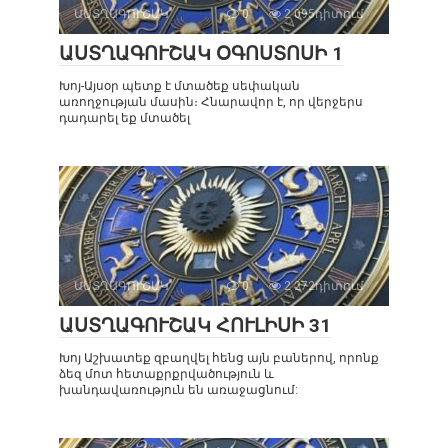
ԱՍՏՂԱԳՈՒՇԱԿ
0
2 095դիտում
ԱՍՏՂԱԳՈՒՇԱԿ ՕԳՈՍՏՈՍԻ 1
Խոյ-Այսօր պետք է մտածեք սեփական
առողջության մասին։ Հնարավոր է, որ վերջերս
դադարել եք մտածել
ԱՍՏՂԱԳՈՒՇԱԿ
0
2 272դիտում
ԱՍՏՂԱԳՈՒՇԱԿ ՀՈՒԼԻՍԻ 31
Խոյ Աշխատեք զբաղվել հենց այն բաներով, որոնք
ձեզ մոտ հետաքրքրվածություն և
խանդավառություն են առաջացնում: