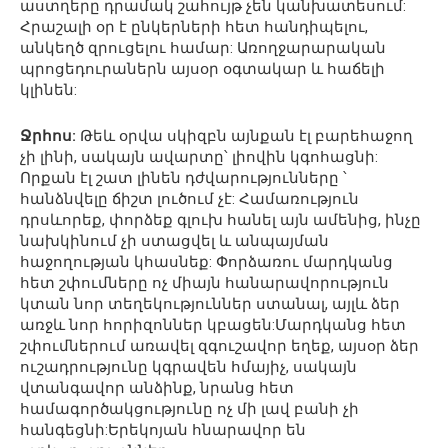
աստղերը դրամակ շահույթ չեն կանխատեսում:
Հրաշալի օր է ընկերների հետ հանդիպելու,
անկեղծ զրուցելու համար: Առողջարարական
պրոցեդուրաներն այսօր օգտակար և հաճելի
կլինեն:
Ջրհոս:
Թեև օրվա սկիզբն այնքան էլ բարեհաջող
չի լինի, սակայն ավարտը՝ լիովին կգոհացնի:
Որքան էլ շատ լինեն դժվարությունները ՝
հանձնվելը ճիշտ լուծում չէ: Համառություն
դրսևորեք, փորձեք գլուխ հանել այն ամենից, ինչը
նախկինում չի ստացվել և անպայման
հաջողության կհասնեք: Փորձառու մարդկանց
հետ շփումները ոչ միայն հանարավորություն
կտան նոր տեղեկություններ ստանալ, այլև ձեր
առջև նոր հորիզոններ կբացեն:Մարդկանց հետ
շփումներում առավել զգուշավոր եղեք, այսօր ձեր
ուշադրությունը կգրավեն հմայիչ, սակայն
վտանգավոր անձինք, նրանց հետ
համագործակցությունը ոչ մի լավ բանի չի
հանգեցնի:Երեկոյան հնարավոր են