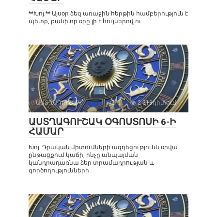
**Խոյ.** Այսօր ձեզ առաջին հերթին համբերություն է
պետք, քանի որ օրը լի է հույսերով ու
ԱՍՏՂԱԳՈՒՇԱԿ
0
2 318դիտում
ԱՍՏՂԱԳՈՒՇԱԿ ՕԳՈՍՏՈՍԻ 6-Ի
ՀԱՄԱՐ
Խոյ: Դրական միտումների ազդեցությունն օրվա
ընթացքում կաճի, ինչը անպայման
կանդրադառնա ձեր տրամադրության և
գործողությունների