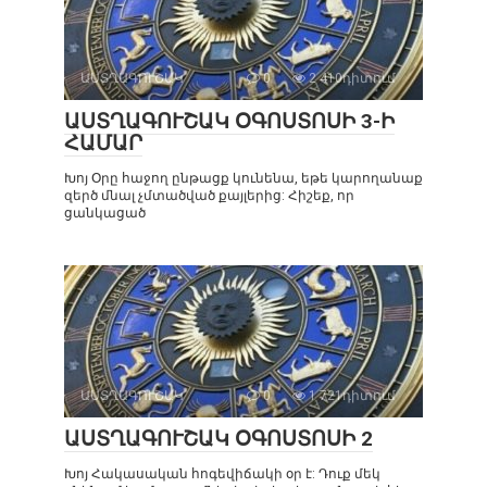
ԱՍՏՂԱԳՈՒՇԱԿ
0
2 410դիտում
ԱՍՏՂԱԳՈՒՇԱԿ ՕԳՈՍՏՈՍԻ 3-Ի
ՀԱՄԱՐ
Խոյ Օրը հաջող ընթացք կունենա, եթե կարողանաք
զերծ մնալ չմտածված քայլերից: Հիշեք, որ
ցանկացած
ԱՍՏՂԱԳՈՒՇԱԿ
0
1 721դիտում
ԱՍՏՂԱԳՈՒՇԱԿ ՕԳՈՍՏՈՍԻ 2
Խոյ Հակասական հոգեվիճակի օր է: Դուք մեկ