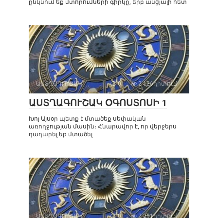
ընկնում եք մտորումների գիրկը, երբ անցյալի հետ
ԱՍՏՂԱԳՈՒՇԱԿ
0
2 126դիտում
ԱՍՏՂԱԳՈՒՇԱԿ ՕԳՈՍՏՈՍԻ 1
Խոյ-Այսօր պետք է մտածեք սեփական
առողջության մասին։ Հնարավոր է, որ վերջերս
դադարել եք մտածել
ԱՍՏՂԱԳՈՒՇԱԿ
0
2 291դիտում