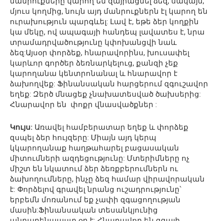
մանրուքները կարող են զայրացնել ձեզ, սակայն,
մյուս կողմից, նույն այդ մանրուքներն էլ կարող են
ուրախություն պարգևել: Լավ է, եթե ձեր կողքին
կա մեկը, ով ապագայի հանդեպ լավատես է, նրա
տրամադրվածությունը կփոխանցվի նաև
ձեզ:Այսօր փորձեք, հնարավորինս, խուսափել
կարևոր գործեր ձեռնարկելուց, քանզի չեք
կարողանա կենտրոնանալ և հնարավոր է
ձախողվեք: Ֆինանսական հարցերում զգուշավոր
եղեք: Զերծ մնացեք չնախատեսված ծախսերից:
Հնարավոր են փոքր վնասվածքներ :
Կույս:
Առավել համբերատար եղեք և փորձեք
զսպել ձեր հույզերը: Միայն այդ կերպ
կկարողանաք հաղթահարել բացասական
միտումների ազդեցությունը: Մտերիմները ոչ
միշտ են նկատում ձեր ձեռքբերումներն ու
ձախողումները, ինչը ձեզ համար վիրավորական
է: Փորձելով գրավել նրանց ուշադրությունը՝
երբեմն մոռանում եք չափի զգացողության
մասին:Ֆինանսական տեսանկյունից
անբարենպաստ օր է: Հնարավոր են զգալի,