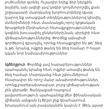
լուծումներ գտնել: Ուշադիր եղեք ձեր ներքին
ձայնին, այն ավելի լավ կօգնի կողմնորոշվել, քան
շրջապատի մարդկանց խորհուրդները:Այսօր
կարող եք ստացված տեղեկություններով կիսվել
մտերիմների հետ, մասնակցել որոշ կրթական
ծրագրերի:Ընդհանուր հետաքրքրությունները
կօգնեն խուսափել ընկերների,նաև սիրելիի հետ
վեճաբանություններից: Փորձեք այնպիսի
գործերով զբաղվել, որոնք հետաքրքիր են թե՛ ձեզ
և թե՛ նրանց, ովքեր թանկ են ձեզ համար: Ի հայտ
կգան նոր նախասիրություններ:
Այծեղջյուր:
Փորձեք լավ հարաբերություններ
պահպանել նրանց հետ, ովքեր առավել թանկ են
ձեզ համար: Մարդկանց հետ շփումներում
հնարավոր են որոշ մանր անախորժություններ,
որոնք,բարեբախտաբար, լուրջ վիճաբանության
չեն վերաճի: Ցանկացած հարցում
լավատեսություն պահպանեք:Ձեր ֆինանսական
վիճակն այնքան էլ ճիշտ չեք գնահատում,
իրականում այն բավականին կայուն է: Թեև այսօր