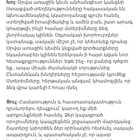
Խոյ:
Օրվա առաջին կեսն անհանգիստ կանցնի:
Ստացված տեղեկությունները հակասական են:
Այնուամենայնիվ, կկարողանաք գլուխ հանել
ստեղծված իրավիճակից և ամեն բան, շատ արագ,
կհարթվի, ինչի համար մտերիմները ձեզ
շնորհակալ կլինեն: Օգտակար խորհուրդներ
կստանաք, սակայն միշտ չէ, որ կհետևեք դրանց:
Օրվա առաջին կեսին կնքված գործարքները
եկամտաբեր կլինեն:Երեկոյան ի հայտ կգան նոր
հետաքրքրություններ: Եթե ինչ- որ բանից դժգոհ
եք , ապա միայն ժամանակի սղությունից:
Ընտանեկան խնդիրները հեշտությամբ կլուծեք:
Մտերիմները, հերթական անգամ, կհամոզվեն, որ
ձեզ վրա կարելի է հույս դնել:
Ցուլ:
Համառություն և հաստատակամություն
դրսևորելու դեպքում՝ կարող եք մեծ
արդյունքների հասնել: Ձեր կայացրած
որոշումները կապշեցնեն շրջապատի մարդկանց:
Շատերը կփորձեն ձեր օրինակին հետևել, սակայն
ապարդյուն, և պատահական չէ, որ այսօր