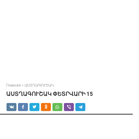
Главная
»
ԱՍՏՂԱԳՈՒՇԱԿ
ԱՍՏՂԱԳՈՒՇԱԿ ՓԵՏՐՎԱՐԻ 15