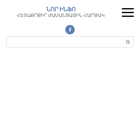
Перейти
ՆՈՐ ԻՆՖՈ
к
ՀԵՏԱՔՐՔԻՐ ԺԱՄԱՆՑԱՅԻՆ ՀԱՐԹԱԿ
контенту
Поиск: