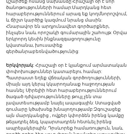
կշարժեք ոմանց նախանձը:Հրաշալի օր է նոր
ծանոթությունների համար:Մարդկանց հետ
հարաբերություններում արագ եք կողմնորոշվում,
և ճիշտ կարծիք կազմում նրանց մասին:
Հնարավոր են արդյունավետ գործարքներ,
ինչպես նաև որոշակի գումարային շահույթ: Օրվա
երկրորդ կեսին ինքնազգացողությունը
կվատանա, խուսափեք
գերծանրաբեռնվածությունից:
Երկվորյակ:
Հրաշալի օր է կյանքում արմատական
փոփոխություններ կատարելու համար:
Պատրաստ եղեք վճռական գործողությունների,
միայն այդ կերպ կկարողանաք հաջողության
հասնել: Սիրելիի հետ հարաբերություններում
ծագած դժվարությունները թույլ չեն տա
լավատեսությամբ նայել ապագային: Ստացված
գումարը կծախսեք խնայողությամբ:Զգուշացեք
այն մարդկանցից , ովքեր կփորձեն իրենց կամքը
թելադրել ձեզ, կպարտադրեն հետևել իրենց
ապրելակերպին: Դրսևորեք համառություն, նաև