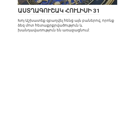
ԱՍՏՂԱԳՈՒՇԱԿ ՀՈՒԼԻՍԻ 31
Խոյ Աշխատեք զբաղվել հենց այն բաներով, որոնք
ձեզ մոտ հետաքրքրվածություն և
խանդավառություն են առաջացնում: