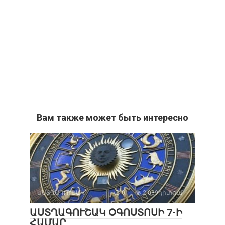
Вам также может быть интересно
ԱՍՏՂԱԳՈՒՇԱԿ
0
2 039դիտում
ԱՍՏՂԱԳՈՒՇԱԿ ՕԳՈՍՏՈՍԻ 7-Ի
ՀԱՄԱՐ