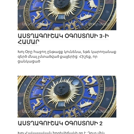
ԱՍՏՂԱԳՈՒՇԱԿ
0
2 369դիտում
ԱՍՏՂԱԳՈՒՇԱԿ ՕԳՈՍՏՈՍԻ 3-Ի
ՀԱՄԱՐ
Խոյ Օրը հաջող ընթացք կունենա, եթե կարողանաք
զերծ մնալ չմտածված քայլերից: Հիշեք, որ
ցանկացած
ԱՍՏՂԱԳՈՒՇԱԿ
0
1 698դիտում
ԱՍՏՂԱԳՈՒՇԱԿ ՕԳՈՍՏՈՍԻ 2
Խոյ Հակասական հոգեվիճակի օր է: Դուք մեկ