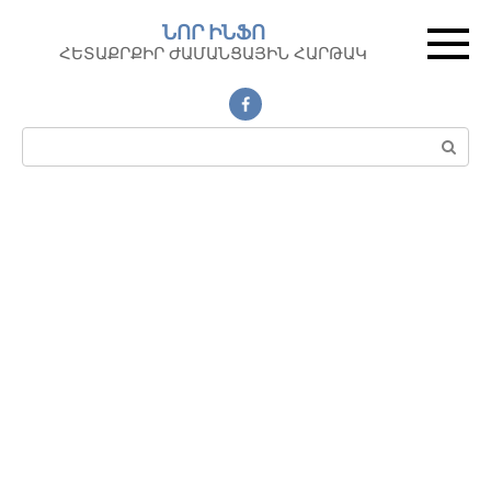
Перейти
ՆՈՐ ԻՆՖՈ
к
ՀԵՏԱՔՐՔԻՐ ԺԱՄԱՆՑԱՅԻՆ ՀԱՐԹԱԿ
контенту
Поиск: