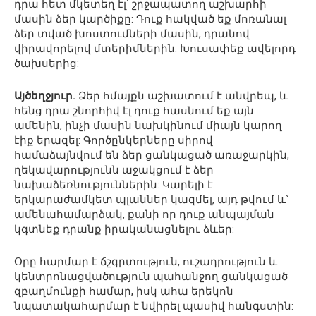
դրա հետ մկետեղ էլ՝ շրջապատող աշխարհի
մասին ձեր կարծիքը: Դուք հակված եք մոռանալ
ձեր տված խոստումների մասին, դրանով
վիրավորելով մտերիմներին: Խուսափեք ավելորդ
ծախսերից:
Այծեղջյուր.
Ձեր հմայքն աշխատում է անվրեպ, և
հենց դրա շնորհիվ էլ դուք հասնում եք այն
ամենին, ինչի մասին նախկինում միայն կարող
էիք երազել: Գործընկերները սիրով
համաձայնվում են ձեր ցանկացած առաջարկին,
ղեկավարությունն աջակցում է ձեր
նախաձեռնություններին: Կարելի է
երկարաժամկետ պլաններ կազմել, այդ թվում և՝
ամենահամարձակ, քանի որ դուք անպայման
կգտնեք դրանք իրականացնելու ձևեր:
Օրը հարմար է ճշգրտություն, ուշադրություն և
կենտրոնացվածություն պահանջող ցանկացած
զբաղմունքի համար, իսկ ահա երեկոն
նպատակահարմար է նվիրել պասիվ հանգստին: