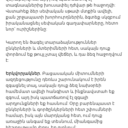
տագնապներից խուսափել դժվար թե հաջողվի:
Վստահեք ձեր սեփական սթափ մտքին ավելի,
քան շրջապատի խորհուրդներին, ձգտեք սկզբում
իրականացնել սեփական գաղափարները, հետո
նոր՝ ուրիշներինը:
Կարող են ծագել տարաձայնություններ
ընկերների և մտերիմների հետ, սակայն դուք
փորձում եք թույլ չտալ վեճեր, և դա ձեզ հաջողվում
է:
Երկվորյակներ.
Բացասական միտումների
ազդեցությունը դեռևս շարունակում է իրեն
զգացնել տալ, սակայն դուք ձեզ նախօրեի
համեմատ ավելի հանգիստ և ինքնավստահ եք
զգում, այդ իսկ պատճառով էլ զգալի
արդյունքների եք հասնում: Օրը բարենպաստ է
ընկերների և գործընկերների հետ շփումների
համար, իսկ այն մարդկանց հետ, ում դուք
առաջին անգամ եք տեսնում, միանգամից
հեշտությամբ լեզու եք գտնում: