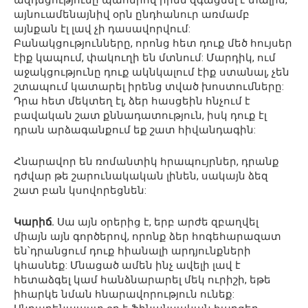
ազդեցությունը պահերով իրեն զգացնել է տալիս,
այնուամենայնիվ օրն ընդհանուր առմամբ
այնքան էլ լավ չի դասավորվում:
Բանակցությունները, որոնց հետ դուք մեծ հույսեր
էիք կապում, փակուղի են մտնում: Մարդիկ, ում
աջակցությունը դուք ակնկալում էիք ստանալ, չեն
շտապում կատարել իրենց տված խոստումները:
Դրա հետ մեկտեղ էլ, ձեր հասցեին հնչում է
բավական շատ քննադատություն, իսկ դուք էլ
դրան արձագանքում եք շատ հիվանդագին:
Հնարավոր են ռոմանտիկ հրապույրներ, դրանք
դժվար թե շարունակական լինեն, սակայն ձեզ
շատ բան կսովորեցնեն:
Կարիճ.
Սա այն օրերից է, երբ արժե զբաղվել
միայն այն գործերով, որոնք ձեր հոգեհարազատ
են՝դրանցում դուք հիանալի արդյունքների
կհասնեք: Մնացած ամեն ինչ ավելի լավ է
հետաձգել կամ հանձնարարել մեկ ուրիշի, եթե
իհարկե նման հնարավորություն ունեք: