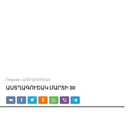
Главная
»
ԱՍՏՂԱԳՈՒՇԱԿ
ԱՍՏՂԱԳՈՒՇԱԿ ՄԱՐՏԻ 30