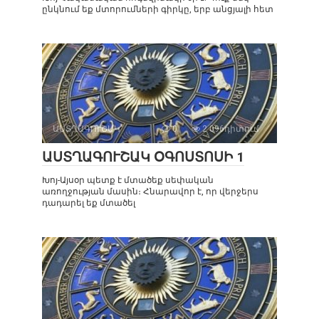
ընկնում եք մտորումների գիրկը, երբ անցյալի հետ
ԱՍՏՂԱԳՈՒՇԱԿ
0
2 096դիտում
ԱՍՏՂԱԳՈՒՇԱԿ ՕԳՈՍՏՈՍԻ 1
Խոյ-Այսօր պետք է մտածեք սեփական
առողջության մասին։ Հնարավոր է, որ վերջերս
դադարել եք մտածել