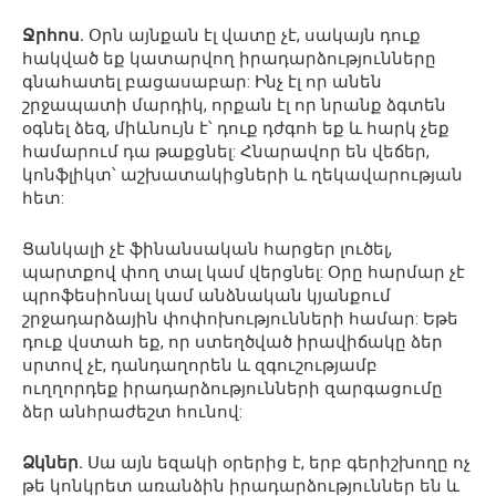
Ջրհոս.
Օրն այնքան էլ վատը չէ, սակայն դուք
հակված եք կատարվող իրադարձությունները
գնահատել բացասաբար: Ինչ էլ որ անեն
շրջապատի մարդիկ, որքան էլ որ նրանք ձգտեն
օգնել ձեզ, միևնույն է՝ դուք դժգոհ եք և հարկ չեք
համարում դա թաքցնել: Հնարավոր են վեճեր,
կոնֆլիկտ՝ աշխատակիցների և ղեկավարության
հետ:
Ցանկալի չէ ֆինանսական հարցեր լուծել,
պարտքով փող տալ կամ վերցնել: Օրը հարմար չէ
պրոֆեսիոնալ կամ անձնական կյանքում
շրջադարձային փոփոխությունների համար: Եթե
դուք վստահ եք, որ ստեղծված իրավիճակը ձեր
սրտով չէ, դանդաղորեն և զգուշությամբ
ուղղորդեք իրադարձությունների զարգացումը
ձեր անհրաժեշտ հունով:
Ձկներ.
Սա այն եզակի օրերից է, երբ գերիշխողը ոչ
թե կոնկրետ առանձին իրադարձություններ են և