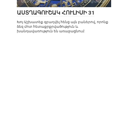
ԱՍՏՂԱԳՈՒՇԱԿ
0
2 272դիտում
ԱՍՏՂԱԳՈՒՇԱԿ ՀՈՒԼԻՍԻ 31
Խոյ Աշխատեք զբաղվել հենց այն բաներով, որոնք
ձեզ մոտ հետաքրքրվածություն և
խանդավառություն են առաջացնում: