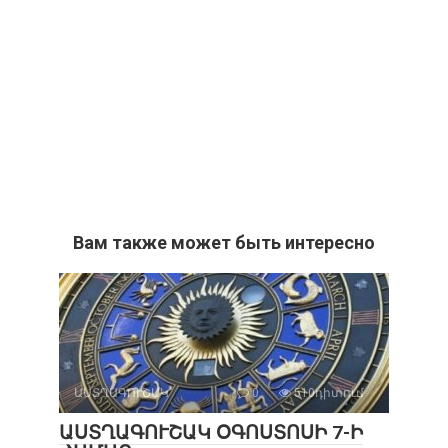
Вам также может быть интересно
ԱՍՏՂԱԳՈՒՇԱԿ
0
510դիտում
ԱՍՏՂԱԳՈՒՇԱԿ ՕԳՈՍՏՈՍԻ 7-Ի