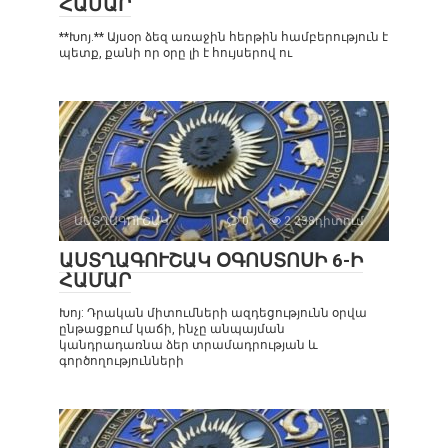
ՀԱՄԱՐ
**Խոյ.** Այսօր ձեզ առաջին հերթին համբերություն է
պետք, քանի որ օրը լի է հույսերով ու
ԱՍՏՂԱԳՈՒՇԱԿ
0
2 238դիտում
ԱՍՏՂԱԳՈՒՇԱԿ ՕԳՈՍՏՈՍԻ 6-Ի
ՀԱՄԱՐ
Խոյ: Դրական միտումների ազդեցությունն օրվա
ընթացքում կաճի, ինչը անպայման
կանդրադառնա ձեր տրամադրության և
գործողությունների