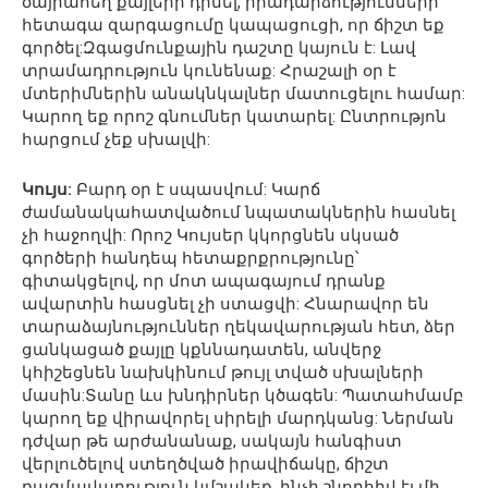
ծայրահեղ քայլերի դիմել, իրադարձությունների
հետագա զարգացումը կապացուցի, որ ճիշտ եք
գործել:Զգացմունքային դաշտը կայուն է: Լավ
տրամադրություն կունենաք: Հրաշալի օր է
մտերիմներին անակնկալներ մատուցելու համար:
Կարող եք որոշ գնումներ կատարել: Ընտրությոն
հարցում չեք սխալվի:
Կույս:
Բարդ օր է սպասվում: Կարճ
ժամանակահատվածում նպատակներին հասնել
չի հաջողվի: Որոշ Կույսեր կկորցնեն սկսած
գործերի հանդեպ հետաքրքրությունը՝
գիտակցելով, որ մոտ ապագայում դրանք
ավարտին հասցնել չի ստացվի: Հնարավոր են
տարաձայնություններ ղեկավարության հետ, ձեր
ցանկացած քայլը կքննադատեն, անվերջ
կհիշեցնեն նախկինում թույլ տված սխալների
մասին:Տանը ևս խնդիրներ կծագեն: Պատահմամբ
կարող եք վիրավորել սիրելի մարդկանց: Ներման
դժվար թե արժանանաք, սակայն հանգիստ
վերլուծելով ստեղծված իրավիճակը, ճիշտ
ռազմավարություն կմշակեք, ինչի շնորհիվ էլ մի