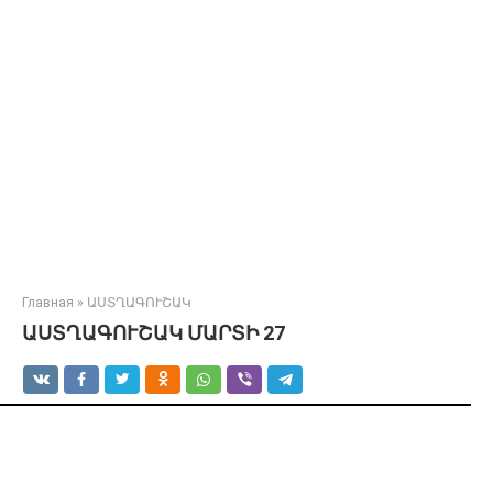
Главная
»
ԱՍՏՂԱԳՈՒՇԱԿ
ԱՍՏՂԱԳՈՒՇԱԿ ՄԱՐՏԻ 27