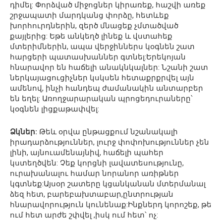
դիմել: Փորձված միջոցներ կիրառեք, հաշվի առեք
շրջապատի մարդկանց փորձը, հետևեք
խորհուրդներին, զերծ մնացեք չմտածված
քայլերից: Եթե անկեղծ լինեք և վստահեք
մտերիմներին, ապա վերջիններս կօգնեն շատ
հարցերի պատասխաններ գտնել:Երեկոյան
հնարավոր են հաճելի անակնկալներ: Նշանի շատ
ներկայացուցիչներ կսկսեն հետաքրքրվել այն
ամենով, ինչի հանդեպ ժամանակին անտարբեր
են եղել: Առողջարարական պրոցեդուրաները՝
կօգնեն լիցքաթափվել:
Ձկներ:
Թեև օրվա ընթացքում նշանակալի
իրադարձություններ, լուրջ փոփոխություններ չեն
լինի, այնուամենայնիվ, հաճելի պահեր
կստեղծվեն: Չեք կորցնի լավատեսությունը,
ուրախանալու համար նորանոր առիթներ
կգտնեք:Այսօր շատերը կցանկանան մտերմանալ
ձեզ հետ, բարեբախտաբար,ընտրության
հնարավորություն կունենաք:Ինքներդ կորոշեք, թե
ում հետ արժե շփվել ,իսկ ում հետ՝ ոչ: