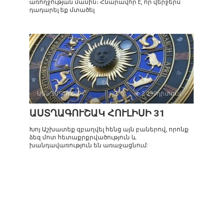
առողջության մասին։ Հնարավոր է, որ վերջերս
դադարել եք մտածել
ԱՍՏՂԱԳՈՒՇԱԿ
0
2 290դիտում
ԱՍՏՂԱԳՈՒՇԱԿ ՀՈՒԼԻՍԻ 31
Խոյ Աշխատեք զբաղվել հենց այն բաներով, որոնք
ձեզ մոտ հետաքրքրվածություն և
խանդավառություն են առաջացնում: