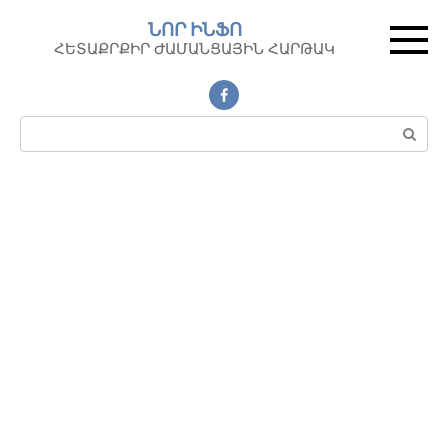
Перейти
ՆՈՐ ԻՆՖՈ
к
ՀԵՏԱՔՐՔԻՐ ԺԱՄԱՆՑԱՅԻՆ ՀԱՐԹԱԿ
контенту
Поиск: