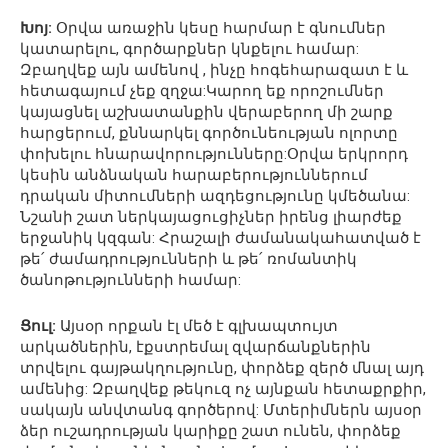
Խոյ:
Օրվա առաջին կեսը հարմար է գնումներ
կատարելու, գործարքներ կնքելու համար:
Զբաղվեք այն ամենով , ինչը հոգեհարազատ է և
հետագայում չեք զղջա:Կարող եք որոշումներ
կայացնել աշխատանքին վերաբերող մի շարք
հարցերում, քննարկել գործունեության ոլորտը
փոխելու հնարավորությունները:Օրվա երկրորդ
կեսին անձնական հարաբերություններում
դրական միտումների ազդեցությունը կմեծանա:
Նշանի շատ ներկայացուցիչներ իրենց լիարժեք
երջանիկ կզգան: Հրաշալի ժամանակահատված է
թե՛ ժամադրությունների և թե՛ ռոմանտիկ
ծանոթությունների համար:
Ցուլ:
Այսօր որքան էլ մեծ է գլխապտույտ
արկածներին, էքստրեմալ զվարճանքներին
տրվելու գայթակղությունը, փորձեք զերծ մնալ այդ
ամենից: Զբաղվեք թեկուզ ոչ այնքան հետաքրքիր,
սակայն անվտանգ գործերով: Մտերիմներն այսօր
ձեր ուշադրության կարիքը շատ ունեն, փորձեք