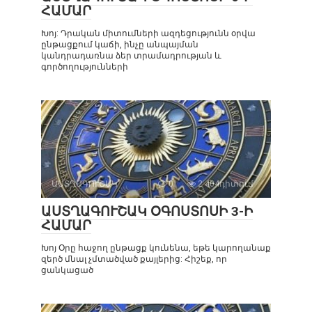
ՀԱՄԱՐ
Խոյ: Դրական միտումների ազդեցությունն օրվա
ընթացքում կաճի, ինչը անպայման
կանդրադառնա ձեր տրամադրության և
գործողությունների
ԱՍՏՂԱԳՈՒՇԱԿ
0
2 404դիտում
ԱՍՏՂԱԳՈՒՇԱԿ ՕԳՈՍՏՈՍԻ 3-Ի
ՀԱՄԱՐ
Խոյ Օրը հաջող ընթացք կունենա, եթե կարողանաք
զերծ մնալ չմտածված քայլերից: Հիշեք, որ
ցանկացած