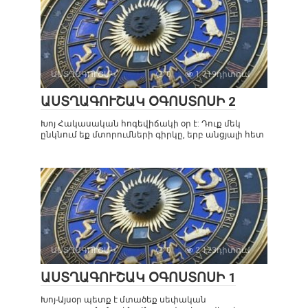
ԱՍՏՂԱԳՈՒՇԱԿ
0
1 719դիտում
ԱՍՏՂԱԳՈՒՇԱԿ ՕԳՈՍՏՈՍԻ 2
Խոյ Հակասական հոգեվիճակի օր է: Դուք մեկ
ընկնում եք մտորումների գիրկը, երբ անցյալի հետ
ԱՍՏՂԱԳՈՒՇԱԿ
0
2 123դիտում
ԱՍՏՂԱԳՈՒՇԱԿ ՕԳՈՍՏՈՍԻ 1
Խոյ-Այսօր պետք է մտածեք սեփական