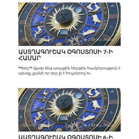
ԱՍՏՂԱԳՈՒՇԱԿ
0
2 022դիտում
ԱՍՏՂԱԳՈՒՇԱԿ ՕԳՈՍՏՈՍԻ 7-Ի
ՀԱՄԱՐ
**Խոյ.** Այսօր ձեզ առաջին հերթին համբերություն է
պետք, քանի որ օրը լի է հույսերով ու
ԱՍՏՂԱԳՈՒՇԱԿ
0
2 314դիտում
ԱՍՏՂԱԳՈՒՇԱԿ ՕԳՈՍՏՈՍԻ 6-Ի