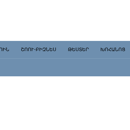
ՈԻՆ
ՇՈՈՒ-ԲԻԶՆԵՍ
ԹԵՍՏԵՐ
ԽՈՀԱՆՈՑ