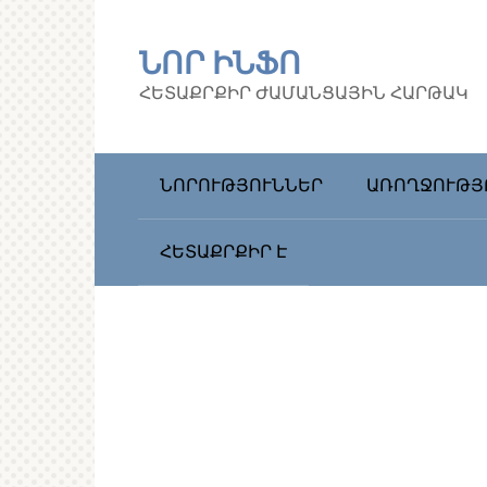
Перейти
к
ՆՈՐ ԻՆՖՈ
контенту
ՀԵՏԱՔՐՔԻՐ ԺԱՄԱՆՑԱՅԻՆ ՀԱՐԹԱԿ
ՆՈՐՈՒԹՅՈՒՆՆԵՐ
ԱՌՈՂՋՈՒԹՅ
ՀԵՏԱՔՐՔԻՐ Է