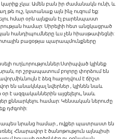
րիք չկա: Ամեն բան իր ժամանակն ունի, և
ղ թե ուշ, կստանաք այն ինչ ուզում եք:
ու հմար օրն այնքան էլ բարենպաստ
դրության համար: Սիրելիի հետ անցկացրած
կան հանդիպումները ևս չեն հիասթափեցնի:
պորտային բացօթյա պարապմունքները
ելի ուղևորություններ:Ստիպված կլինեք
նրան, որ շրջապատում բոլորը փորձում են
ավոր,միևնույն է ձեզ հաջողվում է ճիշտ
ավոր են անակնկալ նվերներ , կլինեն նաև
օր է ազգականներին այցելելու, նաև
եր քննարկելու համար: Կենսական ներուժը
եք դժգոհի:
կապես նրանց համար , ովքեր պատրաստ են
ռնել: Հնարավոր է ծանոթություն այնպիսի
յում հուսալի գրծընկեր ու օգնական