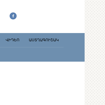
ՎԻԴԵՈ
ԱՍՏՂԱԳՈՒՇԱԿ