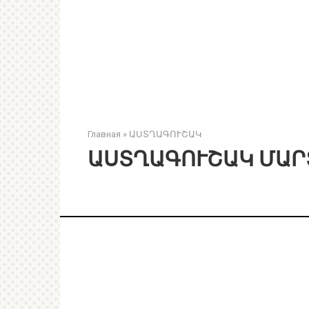
Главная
»
ԱՍՏՂԱԳՈՒՇԱԿ
ԱՍՏՂԱԳՈՒՇԱԿ ՄԱՐՏ