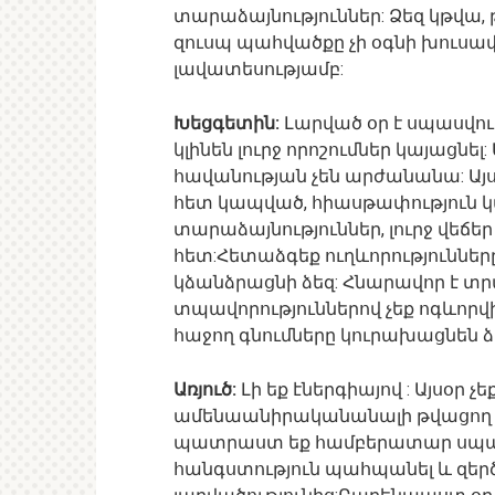
տարաձայնություններ: Ձեզ կթվա, թ
զուսպ պահվածքը չի օգնի խուսափե
լավատեսությամբ:
Խեցգետին:
Լարված օր է սպասվու
կլինեն լուրջ որոշումներ կայացնե
հավանության չեն արժանանա: Այ
հետ կապված, հիասթափություն կ
տարաձայնություններ, լուրջ վեճ
հետ:Հետաձգեք ուղևորություններ
կձանձրացնի ձեզ: Հնարավոր է տր
տպավորություններով չեք ոգևոր
հաջող գնումները կուրախացնեն ձ
Առյուծ:
Լի եք էներգիայով : Այսօր 
ամենաանիրականանալի թվացող ծ
պատրաստ եք համբերատար սպասել
հանգստություն պահպանել և զերծ