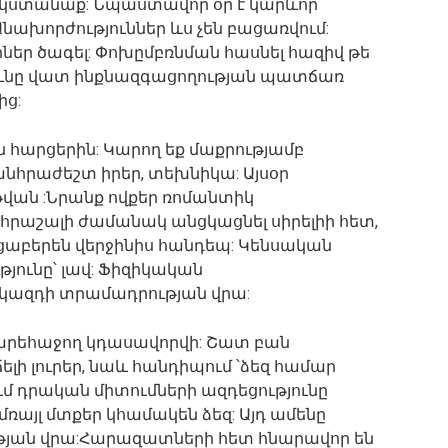
 կստանաք: Նպաստավոր օր է կարևոր
ախորժություններ ևս չեն բացառվում:
ներ ծագել: Փոխըմբռնման հասնել հազիվ թե
յունը վատ ինքնազգացողության պատճառ
ց:
հարցերին: Կարող եք մաքրությամբ
անհրաժեշտ իրեր, տեխնիկա: Այսօր
կթվան :Նրանք ովքեր ռոմանտիկ
 հրաշալի ժամանակ անցկացնել սիրելիի հետ,
ւցաբերեն վերջինիս հանդեպ: Կենսական
թյունը՝ լավ: Ֆիզիկական
 կազդի տրամադրության վրա:
արեհաջող կդասավորվի: Շատ բան
ելի լուրեր, նաև հանդիպում ՝ձեզ համար
մ դրական միտումների ազդեցությունը
ռայլ մտքեր կհամակեն ձեզ: Այդ ամենը
յան վրա:Հարազատների հետ հնարավոր են