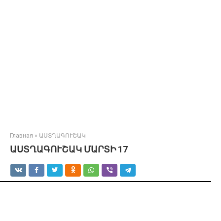
Главная
»
ԱՍՏՂԱԳՈՒՇԱԿ
ԱՍՏՂԱԳՈՒՇԱԿ ՄԱՐՏԻ 17