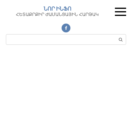
Перейти
ՆՈՐ ԻՆՖՈ
к
ՀԵՏԱՔՐՔԻՐ ԺԱՄԱՆՑԱՅԻՆ ՀԱՐԹԱԿ
контенту
Поиск: