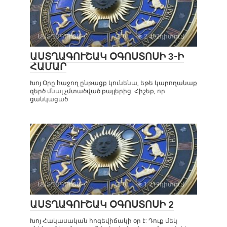
ԱՍՏՂԱԳՈՒՇԱԿ
0
2 402դիտում
ԱՍՏՂԱԳՈՒՇԱԿ ՕԳՈՍՏՈՍԻ 3-Ի
ՀԱՄԱՐ
Խոյ Օրը հաջող ընթացք կունենա, եթե կարողանաք
զերծ մնալ չմտածված քայլերից: Հիշեք, որ
ցանկացած
ԱՍՏՂԱԳՈՒՇԱԿ
0
1 719դիտում
ԱՍՏՂԱԳՈՒՇԱԿ ՕԳՈՍՏՈՍԻ 2
Խոյ Հակասական հոգեվիճակի օր է: Դուք մեկ