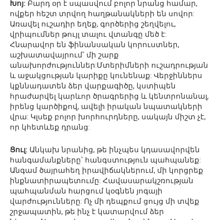
Խոյ:
Բարդ օր է սպասվում բոլոր նրանց համար,
ովքեր հեշտ տրվող հաղթանակների են սովոր:
Առավել ուշադիր եղեք, գործերից շեղվելու,
վրիպումներ թույլ տալու վտանգը մեծ է:
Հնարավոր են ֆինանսական կորուստներ,
աշխատավայրում՝ մի շարք
անախորժություններ:Մտերիմների ուշադրության
և աջակցության կարիքը կունենաք: Վերջիններս
կքննադատեն ձեր վարքագիծը, կստիպեն
հրաժարվել կարևոր ծրագրերից և կենտրոնանալ,
իրենց կարծիքով, ավելի իրական նպատակների
վրա: Կլսեք բոլոր խորհուրդները, սակայն միշտ չէ,
որ կհետևեք դրանց:
Ցուլ:
Անկախ նրանից, թե ինչպես կդասավորվեն
հանգամանքները՝ հանգստություն պահպանեք:
Անգամ ծայրահեղ իրավիճակներում, մի կորցրեք
ինքնատիրապետումը: Հավասարակշռության
պահպանման հարցում կօգնեն յոգայի
վարժությունները: Ոչ մի դեպքում ցույց մի տվեք
շրջապատին, թե ինչ է կատարվում ձեր