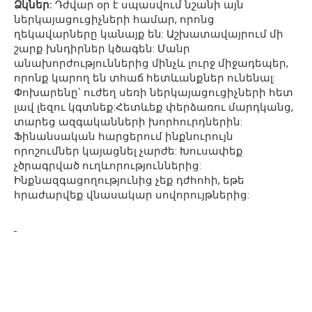
Ձկներ:
Դժվար օր է սպասվում նշանի այն
ներկայացուցիչների համար, որոնց
ղեկավարները կանայք են: Աշխատավայրում մի
շարք խնդիրներ կծագեն: Մանր
անախորժություններից մինչև լուրջ միջադեպեր,
որոնք կարող են տհաճ հետևանքներ ունենալ:
Փոխարենը՝ ուժեղ սեռի ներկայացուցիչների հետ
լավ լեզու կգտնեք:Հետևեք փերձառու մարդկանց,
տարեց ազգականների խորհուրդներին:
Ֆինանսական հարցերում ինքնուրույն
որոշումներ կայացնել չարժե: Խուսափեք
չծրագրված ուղևորություններից:
Ինքնազգացողությունից չեք դժհոհի, եթե
հրաժարվեք վնասակար սովորույթներից: