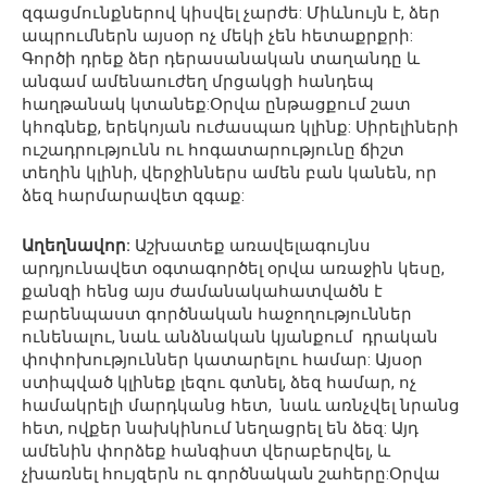
զգացմունքներով կիսվել չարժե: Միևնույն է, ձեր
ապրումներն այսօր ոչ մեկի չեն հետաքրքրի:
Գործի դրեք ձեր դերասանական տաղանդը և
անգամ ամենաուժեղ մրցակցի հանդեպ
հաղթանակ կտանեք:Օրվա ընթացքում շատ
կհոգնեք, երեկոյան ուժասպառ կլինք: Սիրելիների
ուշադրությունն ու հոգատարությունը ճիշտ
տեղին կլինի, վերջիններս ամեն բան կանեն, որ
ձեզ հարմարավետ զգաք:
Աղեղնավոր:
Աշխատեք առավելագույնս
արդյունավետ օգտագործել օրվա առաջին կեսը,
քանզի հենց այս ժամանակահատվածն է
բարենպաստ գործնական հաջողություններ
ունենալու, նաև անձնական կյանքում դրական
փոփոխություններ կատարելու համար: Այսօր
ստիպված կլինեք լեզու գտնել, ձեզ համար, ոչ
համակրելի մարդկանց հետ, նաև առնչվել նրանց
հետ, ովքեր նախկինում նեղացրել են ձեզ: Այդ
ամենին փորձեք հանգիստ վերաբերվել, և
չխառնել հույզերն ու գործնական շահերը:Օրվա