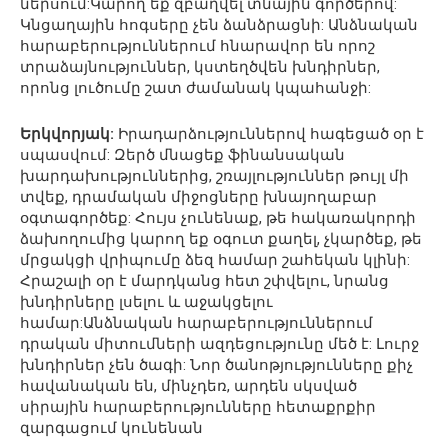
ներսում:Կարող եք զբաղվել տնային գործերով:
Կնցաղային հոգսերը չեն ձանձրացնի: Անձնական
հարաբերություններում հնարավոր են որոշ
տրաձայնություններ, կստեղծվեն խնդիրներ,
որոնց լուծումը շատ ժամանակ կպահանջի:
Երկվորյակ:
Իրադարձություններով հագեցած օր է
սպասվում: Զերծ մնացեք ֆինանսական
խարդախություններից, շռայլություններ թույլ մի
տվեք, դրամական միջոցները խնայողաբար
օգտագործեք: Հույս չունենաք, թե հակառակորդի
ձախողումից կարող եք օգուտ քաղել, չկարծեք, թե
մրցակցի վրիպումը ձեզ համար շահեկան կլինի:
Հրաշալի օր է մարդկանց հետ շփվելու, նրանց
խնդիրները լսելու և աջակցելու
համար:Անձնական հարաբերություններում
դրական միտումների ազդեցությունը մեծ է: Լուրջ
խնդիրներ չեն ծագի: Նոր ծանոթյությունները քիչ
հավանական են, մինչդեռ, արդեն սկսված
սիրային հարաբերությունները հետաքրքիր
զարգացում կունենան