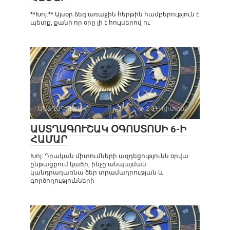
**Խոյ.** Այսօր ձեզ առաջին հերթին համբերություն է
պետք, քանի որ օրը լի է հույսերով ու
ԱՍՏՂԱԳՈՒՇԱԿ
0
2 311դիտում
ԱՍՏՂԱԳՈՒՇԱԿ ՕԳՈՍՏՈՍԻ 6-Ի
ՀԱՄԱՐ
Խոյ: Դրական միտումների ազդեցությունն օրվա
ընթացքում կաճի, ինչը անպայման
կանդրադառնա ձեր տրամադրության և
գործողությունների