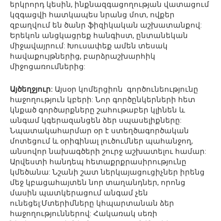
երկրորդ կեսին, ինքնազգացողության վատացում
կզգացվի հատկապես նրանց մոտ, ովքեր
զբաղվում են ծանր ֆիզիկական աշխատանքով:
Երեկոն անցկացրեք հանգիստ, ընտանեկան
միջավայրում: Խուսափեք ամեն տեսակ
հավաքույթներից, բարձրաշխարհիկ
միջոցառումներից:
Այծեղջյուր:
Այսօր կոմերցիոն գործունեությունը
հաջողություն կբերի: Նոր գործընկերների հետ
կնքած գործարքները շահութաբեր կլինեն և
անգամ կգերազանցեն ձեր սպասելիքները:
Նպատակահարմար օր է ստեղծագործական
մոտեցում և օրիգինալ լուծումներ պահանջող,
անսովոր նախագծերի շուրջ աշխատելու համար:
Արվեստի հանդեպ հետաքրքրասիրությունը
կմեծանա: Նշանի շատ ներկայացուցիչներ իրենց
մեջ կբացահայտեն նոր տաղանդներ, որոնց
մասին պատկերացում անգամ չեն
ունեցել:Մտերիմները կհպարտանան ձեր
հաջողություններով: Հակառակ սեռի