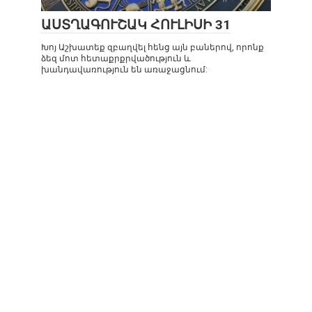
ԱՍՏՂԱԳՈՒՇԱԿ ՀՈՒԼԻՍԻ 31
Խոյ Աշխատեք զբաղվել հենց այն բաներով, որոնք
ձեզ մոտ հետաքրքրվածություն և
խանդավառություն են առաջացնում: