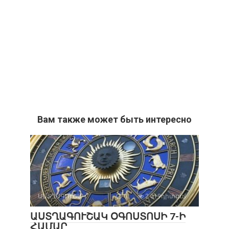
Вам также может быть интересно
ԱՍՏՂԱԳՈՒՇԱԿ
0
2 019դիտում
ԱՍՏՂԱԳՈՒՇԱԿ ՕԳՈՍՏՈՍԻ 7-Ի
ՀԱՄԱՐ