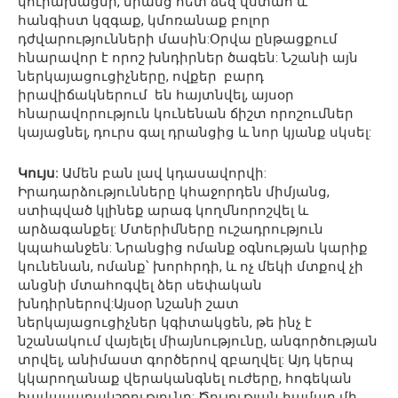
կուրախացնի, նրանց հետ ձեզ վստահ և
հանգիստ կզգաք, կմոռանաք բոլոր
դժվարությունների մասին:Օրվա ընթացքում
հնարավոր է որոշ խնդիրներ ծագեն: Նշանի այն
ներկայացուցիչները, ովքեր բարդ
իրավիճակներում են հայտնվել, այսօր
հնարավորություն կունենան ճիշտ որոշումներ
կայացնել, դուրս գալ դրանցից և նոր կյանք սկսել:
Կույս:
Ամեն բան լավ կդասավորվի:
Իրադարձությունները կհաջորդեն միմյանց,
ստիպված կլինեք արագ կողմնորոշվել և
արձագանքել: Մտերիմները ուշադրություն
կպահանջեն: Նրանցից ոմանք օգնության կարիք
կունենան, ոմանք՝ խորհրդի, և ոչ մեկի մտքով չի
անցնի մտահոգվել ձեր սեփական
խնդիրներով:Այսօր նշանի շատ
ներկայացուցիչներ կգիտակցեն, թե ինչ է
նշանակում վայելել միայնությունը, անգործության
տրվել, անիմաստ գործերով զբաղվել: Այդ կերպ
կկարողանաք վերականգնել ուժերը, հոգեկան
հավասարակշռությունը: Ծուլության համար մի