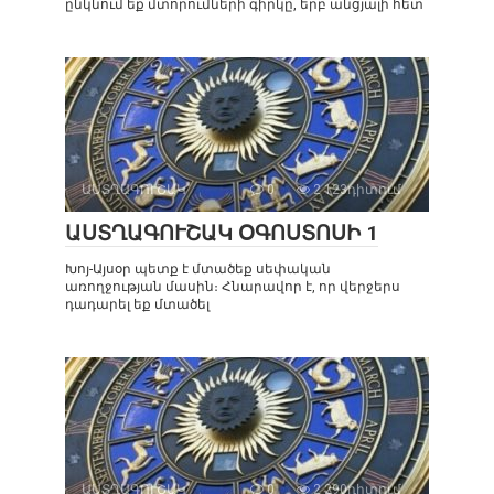
ընկնում եք մտորումների գիրկը, երբ անցյալի հետ
ԱՍՏՂԱԳՈՒՇԱԿ
0
2 123դիտում
ԱՍՏՂԱԳՈՒՇԱԿ ՕԳՈՍՏՈՍԻ 1
Խոյ-Այսօր պետք է մտածեք սեփական
առողջության մասին։ Հնարավոր է, որ վերջերս
դադարել եք մտածել
ԱՍՏՂԱԳՈՒՇԱԿ
0
2 290դիտում