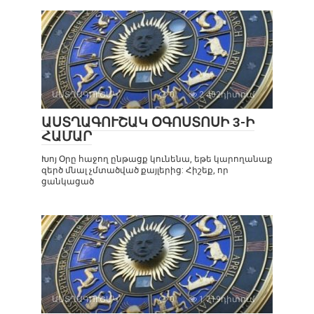
ԱՍՏՂԱԳՈՒՇԱԿ
0
2 402դիտում
ԱՍՏՂԱԳՈՒՇԱԿ ՕԳՈՍՏՈՍԻ 3-Ի
ՀԱՄԱՐ
Խոյ Օրը հաջող ընթացք կունենա, եթե կարողանաք
զերծ մնալ չմտածված քայլերից: Հիշեք, որ
ցանկացած
ԱՍՏՂԱԳՈՒՇԱԿ
0
1 719դիտում