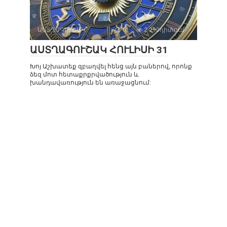
ԱՍՏՂԱԳՈՒՇԱԿ
0
2 290դիտում
ԱՍՏՂԱԳՈՒՇԱԿ ՀՈՒԼԻՍԻ 31
Խոյ Աշխատեք զբաղվել հենց այն բաներով, որոնք
ձեզ մոտ հետաքրքրվածություն և
խանդավառություն են առաջացնում: