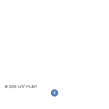
© 2026 ՆՈՐ ԻՆՖՈ