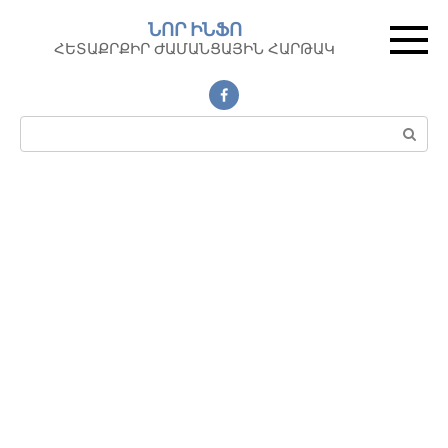
Перейти
ՆՈՐ ԻՆՖՈ
к
ՀԵՏԱՔՐՔԻՐ ԺԱՄԱՆՑԱՅԻՆ ՀԱՐԹԱԿ
контенту
Поиск: