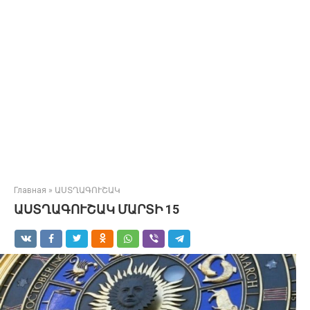
Главная
»
ԱՍՏՂԱԳՈՒՇԱԿ
ԱՍՏՂԱԳՈՒՇԱԿ ՄԱՐՏԻ 15