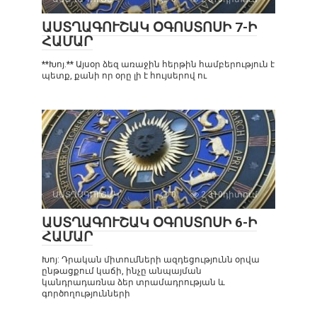
ԱՍՏՂԱԳՈՒՇԱԿ ՕԳՈՍՏՈՍԻ 7-Ի
ՀԱՄԱՐ
**Խոյ.** Այսօր ձեզ առաջին հերթին համբերություն է
պետք, քանի որ օրը լի է հույսերով ու
ԱՍՏՂԱԳՈՒՇԱԿ
0
2 310դիտում
ԱՍՏՂԱԳՈՒՇԱԿ ՕԳՈՍՏՈՍԻ 6-Ի
ՀԱՄԱՐ
Խոյ: Դրական միտումների ազդեցությունն օրվա
ընթացքում կաճի, ինչը անպայման
կանդրադառնա ձեր տրամադրության և
գործողությունների