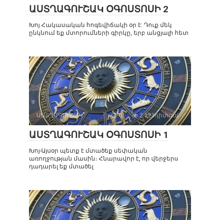
ԱՍՏՂԱԳՈՒՇԱԿ ՕԳՈՍՏՈՍԻ 2
Խոյ Հակասական հոգեվիճակի օր է: Դուք մեկ
ընկնում եք մտորումների գիրկը, երբ անցյալի հետ
ԱՍՏՂԱԳՈՒՇԱԿ
0
2 123դիտում
ԱՍՏՂԱԳՈՒՇԱԿ ՕԳՈՍՏՈՍԻ 1
Խոյ-Այսօր պետք է մտածեք սեփական
առողջության մասին։ Հնարավոր է, որ վերջերս
դադարել եք մտածել