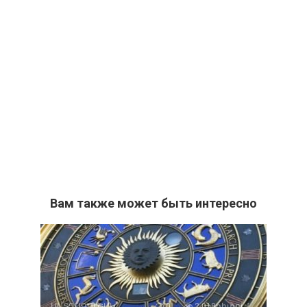
Вам также может быть интересно
ԱՍՏՂԱԳՈՒՇԱԿ
0
2 018դիտում