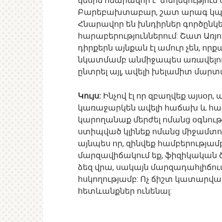
կեսին հնարավոր է՝ տեղեկություն 
Բարեբախտաբար, շատ արագ կպա
Հնարավոր են խնդիրներ գործընկ
հարաբերություններում: Շատ Առյ
դիրքերն այնքան էլ ամուր չեն, ո
նկատմամբ անմիջապես առավելութ
ընտրել այլ, ավելի խելամիտ մարտ
Կույս:
Ինչով էլ որ զբաղվեք այսօր,
կառաջարկեն ավելի հաճախ և համա
կարողանաք մերժել ոմանց օգնությ
ստիպված կլինեք ոմանց միջամտությ
այնպես որ, զինվեք համբերությամբ
մարզավիճակում եք, ֆիզիկական 
ձեզ վրա, սակայն մարզադահլիճում
հսկողությամբ: Ոչ ճիշտ կատարվա
հետևանքներ ունենալ: