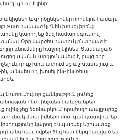
ես էլ պետք է լինի:
ակիցներ և գործընկերներ որոնելու համար:
լի շատ հակված կլինեն խոսել իրենց
ոխարենը կարող եք ձեզ համար օգուտով
ստանալ: Օրը կարծես հատուկ ընտրված է
 բոլոր գնումները հաջող կլինեն: Ցանկացած
ուցողական և արդյունավետ է, բայց երբ
ոչելուն, դուք խուսափում եք աշխատելուց և
ն, այնպես որ, խոսել ինչ-ինչ ռեալ
արժե:
յն առումով, որ ցանկություն չունեք
անության հետ, ինչպես նաև ջանքեր
ւք ոչինչ չեք ձեռնարկում, որպեսզի պայքարեք
 շարունակ մտերիմների մոտ գանգատվում եք
ամբերությունը կարող է սպառվել: Աշխատեք
կանց հետ, ովքեր ձեզ հետ ներգրավված են
պահպանել համերաշխություն ու