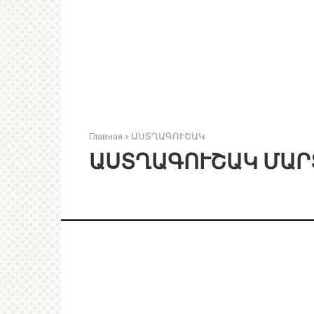
Главная
»
ԱՍՏՂԱԳՈՒՇԱԿ
ԱՍՏՂԱԳՈՒՇԱԿ ՄԱՐՏ