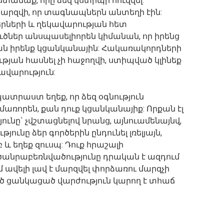
ստանաք, որը ձեզ կստիպի հուզվել:
րզվի, որ տագնապներն անտեղի էին:
երների և ղեկավարության հետ
ուծներ անսպասելիորեն կիմանան, որ իրենց
րքան իրենք կցանկանային: Հակառակորդների
յան հասնել չի հաջողվի, ստիպված կլինեք
ավարություն:
 պատրաստ եղեք, որ ձեզ օգնություն
ռորեն, քան դուք կցանկանայիք: Որքան էլ
ունը` չվշտացնելով նրանց, այնուամենայնվ,
ունը ձեր գործերին ընդունել լռելյայն,
 և եղեք զուսպ: Դուք հրաշալի
ծանրաբեռնվածությունը դրական է ազդում
 ավելի լավ է մարզվել փորձառու մարզչի
ծ ցանկացած վարժություն կարող է տհաճ