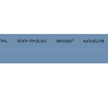
ՈԻՆ
ՇՈՈՒ-ԲԻԶՆԵՍ
ԹԵՍՏԵՐ
ԽՈՀԱՆՈՑ