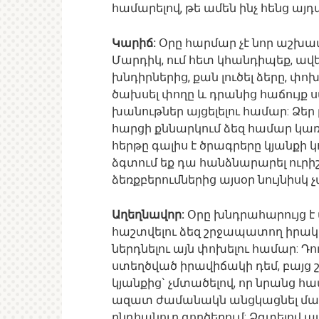
համարելով, թե ամեն ինչ հենց այդպ
Կարիճ:
Օրը հարմար չէ նոր աշխատ
Մարդիկ, ում հետ կհանդիպեք, ավե
խնդիրներից, քան լուծել ձերը, փ
ծախսել փողը և դրանից հաճույք 
խանութներ այցելելու համար: Ձեր
հարցի քննարկում ձեզ համար կառ
հերթը գալիս է ծրագրերը կյանքի կ
ձգտում եք դա հանձնարարել ուրիշի
ձեռքբերումներից այսօր նույնիսկ չ
Աղեղնավոր:
Օրը խնդրահարույց է ա
հաշտվելու ձեզ շրջապատող իրակ
ներդնելու այն փոխելու համար: Դո
ստեղծված իրավիճակի դեմ, բայց
կյանքից` չմտածելով, որ նրանց հ
ազատ ժամանակն անցկացնել մարդ
ընդհանուր գործերում: Ձգտելով 