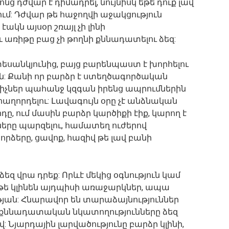
նց դժվար է դիմադրել, նույնիսկ եթե դուք լավ
նում: Դժվար թե հաջողվի աջակցություն
ակն այսօր շռայլ չի լինի
 առիթը բաց չի թողնի քննադատելու ձեզ:
եսանկյունից, բայց բարենպաստ է խորհելու
ն: Քանի որ բարձր է ստեղծագործական
ցիչներ պահանջ կզգան իրենց ապրումներին
ղորդելու: Լավագույն օրը չէ անձնական
ը, ում մասին բարձր կարծիքի էիք, կարող է
երը պարզելու, համատեղ ուժերով
որձերը, ցավոք, հազիվ թե լավ բանի
 ձեզ վրա դրեք: Որևէ մեկից օգնություն կամ
 եթե կլինեն այդպիսի առաջարկներ, ապա
յան: Հնարավոր են տարաձայնություններ
ր քննադատական նկատողությունները ձեզ
 Նյարդային լարվածությունը բարձր կլինի,