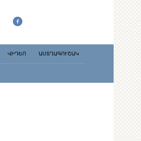
ՎԻԴԵՈ
ԱՍՏՂԱԳՈՒՇԱԿ