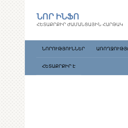
Перейти
к
ՆՈՐ ԻՆՖՈ
контенту
ՀԵՏԱՔՐՔԻՐ ԺԱՄԱՆՑԱՅԻՆ ՀԱՐԹԱԿ
ՆՈՐՈՒԹՅՈՒՆՆԵՐ
ԱՌՈՂՋՈՒԹՅ
ՀԵՏԱՔՐՔԻՐ Է