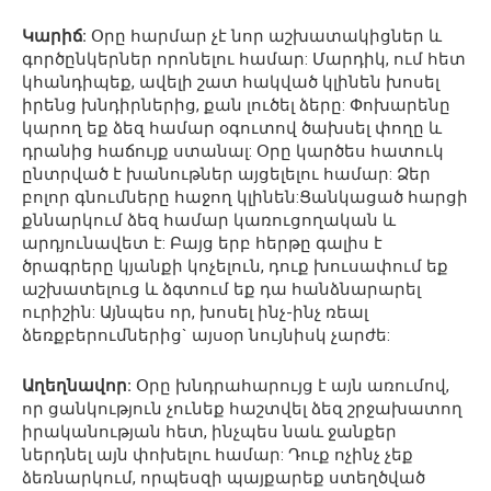
Կարիճ:
Օրը հարմար չէ նոր աշխատակիցներ և
գործընկերներ որոնելու համար: Մարդիկ, ում հետ
կհանդիպեք, ավելի շատ հակված կլինեն խոսել
իրենց խնդիրներից, քան լուծել ձերը: Փոխարենը
կարող եք ձեզ համար օգուտով ծախսել փողը և
դրանից հաճույք ստանալ: Օրը կարծես հատուկ
ընտրված է խանութներ այցելելու համար: Ձեր
բոլոր գնումները հաջող կլինեն:Ցանկացած հարցի
քննարկում ձեզ համար կառուցողական և
արդյունավետ է: Բայց երբ հերթը գալիս է
ծրագրերը կյանքի կոչելուն, դուք խուսափում եք
աշխատելուց և ձգտում եք դա հանձնարարել
ուրիշին: Այնպես որ, խոսել ինչ-ինչ ռեալ
ձեռքբերումներից` այսօր նույնիսկ չարժե:
Աղեղնավոր:
Օրը խնդրահարույց է այն առումով,
որ ցանկություն չունեք հաշտվել ձեզ շրջախատող
իրականության հետ, ինչպես նաև ջանքեր
ներդնել այն փոխելու համար: Դուք ոչինչ չեք
ձեռնարկում, որպեսզի պայքարեք ստեղծված