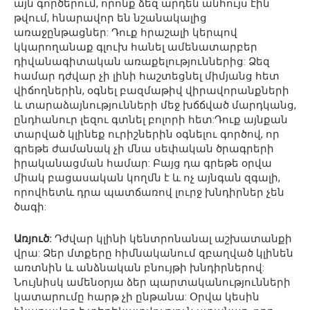
այն գործերում, որոնք ձեզ արդեն անհույս էին
թվում, հնարավոր են նշանակալից
առաջընթացներ: Դուք հրաշալի կերպով
կկարողանաք գլուխ հանել ամենատարբեր
դիվանագիտական առաքելություններից: Ձեզ
համար դժվար չի լինի հաշտեցնել միմյանց հետ
վիճողներին, օգնել բազմաթիվ վիրավորանքների
և տարաձայնությունների մեջ խճճված մարդկանց,
ընդհանուր լեզու գտնել բոլորի հետ:Դուք այնքան
տարված կլինեք ուրիշներին օգնելու գործով, որ
գրեթե ժամանակ չի մնա սեփական ծրագրերի
իրականացման համար: Բայց դա գրեթե օրվա
միակ բացասական կողմն է և ոչ այնգան զգալի,
որովհետև դրա պատճառով լուրջ խնդիրներ չեն
ծագի:
Առյուծ:
Դժվար կլինի կենտրոնանալ աշխատանքի
վրա: Ձեր մտքերը հիմնականում զբաղված կլինեն
առտնին և անձնական բնույթի խնդիրներով:
Նույնիսկ ամենօրյա ձեր պարտականությունների
կատարումը հարթ չի ընթանա: Օրվա կեսին