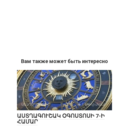
Вам также может быть интересно
ԱՍՏՂԱԳՈՒՇԱԿ
0
1 946դիտում
ԱՍՏՂԱԳՈՒՇԱԿ ՕԳՈՍՏՈՍԻ 7-Ի
ՀԱՄԱՐ