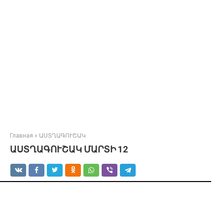
Главная
»
ԱՍՏՂԱԳՈՒՇԱԿ
ԱՍՏՂԱԳՈՒՇԱԿ ՄԱՐՏԻ 12