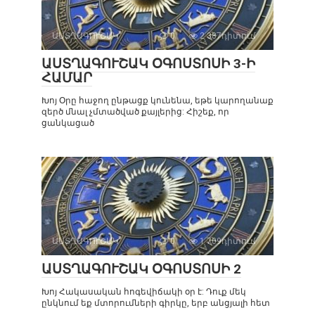
ԱՍՏՂԱԳՈՒՇԱԿ
0
2 387դիտում
ԱՍՏՂԱԳՈՒՇԱԿ ՕԳՈՍՏՈՍԻ 3-Ի
ՀԱՄԱՐ
Խոյ Օրը հաջող ընթացք կունենա, եթե կարողանաք
զերծ մնալ չմտածված քայլերից: Հիշեք, որ
ցանկացած
ԱՍՏՂԱԳՈՒՇԱԿ
0
1 709դիտում
ԱՍՏՂԱԳՈՒՇԱԿ ՕԳՈՍՏՈՍԻ 2
Խոյ Հակասական հոգեվիճակի օր է: Դուք մեկ
ընկնում եք մտորումների գիրկը, երբ անցյալի հետ