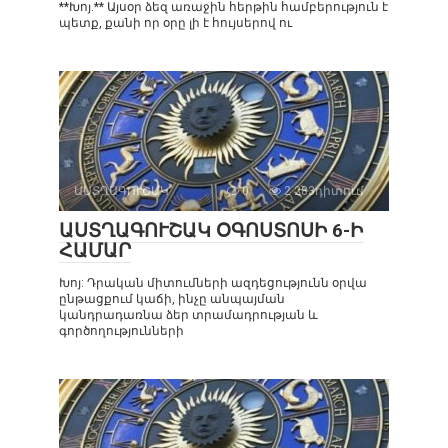
**Խոյ.** Այսօր ձեզ առաջին հերթին համբերություն է
պետք, քանի որ օրը լի է հույսերով ու
ԱՍՏՂԱԳՈՒՇԱԿ
0
2 283դիտում
ԱՍՏՂԱԳՈՒՇԱԿ ՕԳՈՍՏՈՍԻ 6-Ի
ՀԱՄԱՐ
Խոյ: Դրական միտումների ազդեցությունն օրվա
ընթացքում կաճի, ինչը անպայման
կանդրադառնա ձեր տրամադրության և
գործողությունների