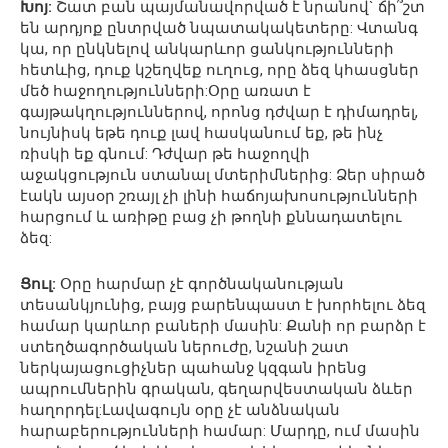
Խոյ:
Շատ բան պայմանավորված է նրանով` ճի՞շտ
են արդյոք ընտրված նպատակակետերը: Վտանգ
կա, որ ընկնելով անկարևոր ցանկությունների
հետևից, դուք կշեղվեք ուղուց, որը ձեզ կհասցներ
մեծ հաջողությունների:Օրը առատ է
գայթակղություններով, որոնց դժվար է դիմադրել,
նույնիսկ եթե դուք լավ հասկանում եք, թե ինչ
ռիսկի եք գնում: Դժվար թե հաջողվի
աջակցություն ստանալ մտերիմներից: Ձեր սիրած
էակն այսօր շռայլ չի լինի հաճոյախոսությունների
հարցում և առիթը բաց չի թողնի քննադատելու
ձեզ:
Ցուլ:
Օրը հարմար չէ գործնականության
տեսանկյունից, բայց բարենպաստ է խորհելու ձեզ
համար կարևոր բաների մասին: Քանի որ բարձր է
ստեղծագործական ներուժը, նշանի շատ
ներկայացուցիչներ պահանջ կզգան իրենց
ապրումներին գրական, գեղարվեստական ձևեր
հաղորդել:Լավագույն օրը չէ անձնական
հարաբերությունների համար: Մարդը, ում մասին