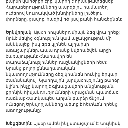
բարձր կարծիքի էիք, կարող է հիասթափեցնել:
Հարաբերությունները պարզելու, համատեղ
ուժերով կուտակված խնդիրները լուծելու
փորձերը, ցավոք, հազիվ թե լավ բանի հանգեցնեն:
Երկվորյակ:
Այսօր հույսներդ միայն ձեզ վրա դրեք:
Որևէ մեկից օգնություն կամ աջակցություն մի
ակնկալեք, իսկ եթե կլինեն այդպիսի
առաջարկներ, ապա դրանք կվերածվեն արջի
ծառայության: Հնարավոր են
տարաձայնություններ դաշնակիցների հետ:
Նրանց բոլոր քննադատական
նկատողությունները ձեզ կհանեն հունից երկար
ժամանակով: Նյարդային լարվածությունը բարձր
կլինի, ինչը կարող է գլխացավերի անքնության,
քրոնիկ հիվանդությունների սրացման պատճառ
դառնալ: Հատկապես արյան բարձր ճնշում
ունեցող Երկվորյակները պետք է հետևեն իրենց
առողջությանը:
Խեցգետին:
Այսօր ամեն ինչ ստացվում է: Նույնիսկ