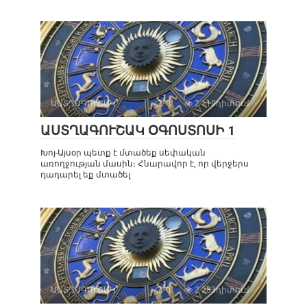
ԱՍՏՂԱԳՈՒՇԱԿ
0
2 110դիտում
ԱՍՏՂԱԳՈՒՇԱԿ ՕԳՈՍՏՈՍԻ 1
Խոյ-Այսօր պետք է մտածեք սեփական
առողջության մասին։ Հնարավոր է, որ վերջերս
դադարել եք մտածել
ԱՍՏՂԱԳՈՒՇԱԿ
0
2 283դիտում