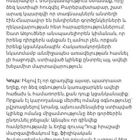
հնարավոր է տեղեկատվություն ստանաք, որը
ձեզ կստիպի հուզվել: Բարեբախտաբար, շատ
արագ կպարզվի որ տագնապներն անտեղի
էին:Հնարավոր են խնդիրներ գործընկերների և
ղեկավարության հետ հարաբերություններում:
Շատ Առյուծներ անսպասելիորեն կիմանան, որ
իրենց դիրքերն այնքան էլ ամուր չեն, որքան
իրենք կցանկանային: Հակառակորդների
նկատմամբ անմիջապես առավելության հասնել
չի հաջողվի, ստիպված կլինեք ընտրել այլ, ավելի
խելամիտ մարտավարություն:
Կույս:
Ինչով էլ որ զբաղվեք այսօր, պատրաստ
եղեք, որ ձեզ օգնություն կառաջարկեն ավելի
հաճախ և համառորեն, քան դուք կցանկանայիք:
Որքան էլ կարողանաք մերժել ոմանց օգնությունը`
չվշտացնելով նրանց, այնուամենայնից ստիպված
կլինեք ոմանց միջամտությունը ձեր գործերին
ընդունել լռելյայն: Այնպես որ զինվեք
համբերությամբ և եղեք զուսպ:Դուք հրաշալի
մարզավիճակում եք, ֆիզիկական
ծանրաբեռնվածությունը դրական է ազդում ձեզ