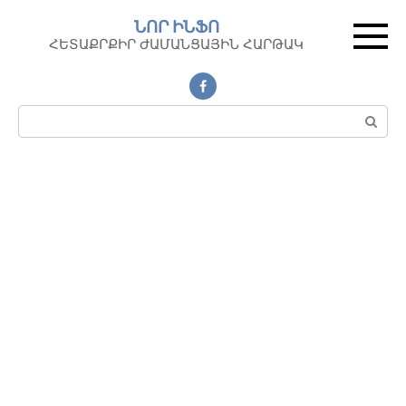
Перейти
ՆՈՐ ԻՆՖՈ
к
ՀԵՏԱՔՐՔԻՐ ԺԱՄԱՆՑԱՅԻՆ ՀԱՐԹԱԿ
контенту
Поиск: