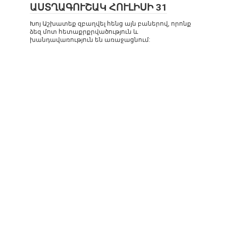
ԱՍՏՂԱԳՈՒՇԱԿ ՀՈՒԼԻՍԻ 31
Խոյ Աշխատեք զբաղվել հենց այն բաներով, որոնք
ձեզ մոտ հետաքրքրվածություն և
խանդավառություն են առաջացնում: