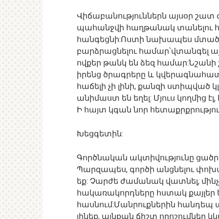
Վիճաբանություններն այսօր շատ 
պահանջվի հաղթանակ տանելու համ
հանգեցնի:Ոստի նախապես մտածե
բարձրացնելու համար՝վտանգել այ
ովքեր թանկ են ձեզ համար:Նշանի
իրենց ծրագրերը և կվերագնահատե
հաճելի չի լինի, քանզի ստիպված 
անիմաստ են եղել: Մյուս կողմից է
Ի հայտ կգան նոր հետաքրքրությու
Խեցգետին:
Գործնական ակտիվությունը ցածր է,
Պարզապես, գործի անցնելու փոխ
եք: Չարժե ժամանակ վատնել, մինչ 
հակառակորդները հստակ քայլեր ե
հասնում:Մանրուքներին հանդեպ ա
լինեք, այնքան ճիշտ որոշումներ