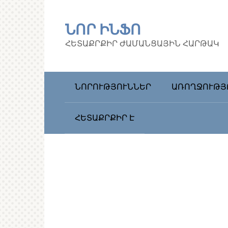
Перейти
к
ՆՈՐ ԻՆՖՈ
контенту
ՀԵՏԱՔՐՔԻՐ ԺԱՄԱՆՑԱՅԻՆ ՀԱՐԹԱԿ
ՆՈՐՈՒԹՅՈՒՆՆԵՐ
ԱՌՈՂՋՈՒԹՅ
ՀԵՏԱՔՐՔԻՐ Է