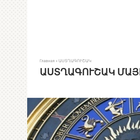
Главная
»
ԱՍՏՂԱԳՈՒՇԱԿ
ԱՍՏՂԱԳՈՒՇԱԿ ՄԱՅ