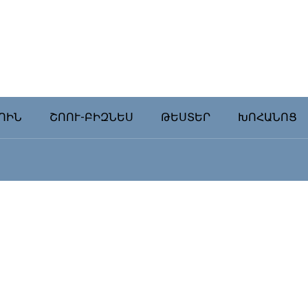
ՈԻՆ
ՇՈՈՒ-ԲԻԶՆԵՍ
ԹԵՍՏԵՐ
ԽՈՀԱՆՈՑ