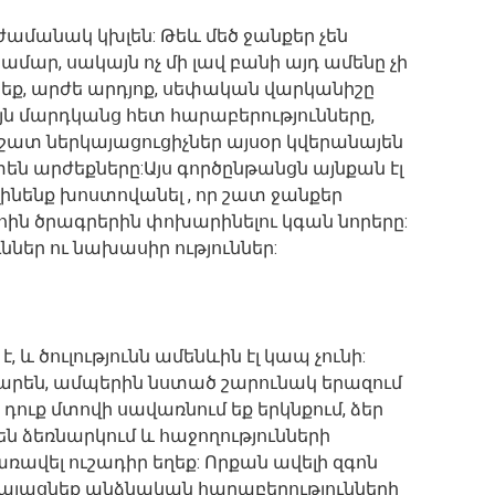
ժամանակ կխլեն: Թեև մեծ ջանքեր չեն
ար, սակայն ոչ մի լավ բանի այդ ամենը չի
ք, արժե արդյոք, սեփական վարկանիշը
ն մարդկանց հետ հարաբերությունները,
 շատ ներկայացուցիչներ այսօր կվերանայեն
ն արժեքները:Այս գործընթանցն այնքան էլ
կլինենք խոստովանել , որ շատ ջանքեր
լ, հին ծրագրերին փոխարինելու կգան նորերը:
ններ ու նախասիր ություններ:
 և ծուլությունն ամենևին էլ կապ չունի:
արեն, ամպերին նստած շարունակ երազում
դուք մտովի սավառնում եք երկնքում, ձեր
ն ձեռնարկում և հաջողությունների
ռավել ուշադիր եղեք: Որքան ավելի զգոն
 կկայացնեք անձնական հարաբերությունների