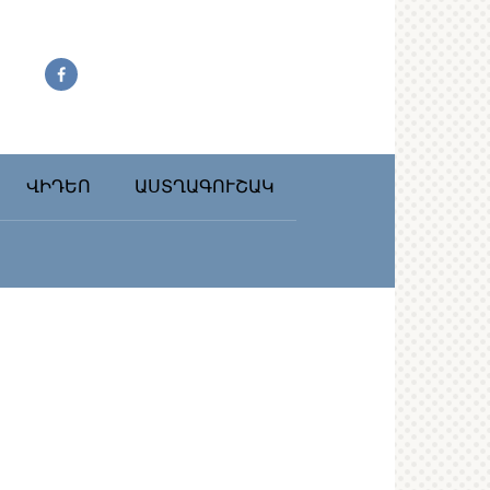
ՎԻԴԵՈ
ԱՍՏՂԱԳՈՒՇԱԿ